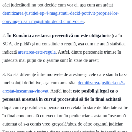
căci judecătorii nu pot decide cum vor ei, aşa cum am arătat
demitizarea-justitiei-ep-4-magistratii-decid-potrivit-propriei-lor-
convingeri-sau-magistratii-decid-cum-vor-ei
.
2.
În România arestarea preventivă nu este obligatorie
(ca în
SUA, de pildă) şi nu constituie o regulă, aşa cum ne arată statistica
indicată
arestarea-este-regula
. Astfel, dintre persoanele trimise în
judecată mai puțin de o șesime sunt în stare de arest;
3. Există diferenţe între motivele de arestare şi cele care stau la baza
unei soluţii definitive, aşa cum am arătat
demitizarea-justitiei-ep-5-
arestat-inseamna-vinovat
. Astfel încât
este posibil şi legal ca o
persoană arestată în cursul procesului să fie în final achitată
,
după cum e posibil ca o persoană cercetată în stare de libertate să fie
în final condamnată cu executare în penitenciar – asta nu înseamnă
automat că s-a comis vreo greşeală/abuz de către organul judiciar.