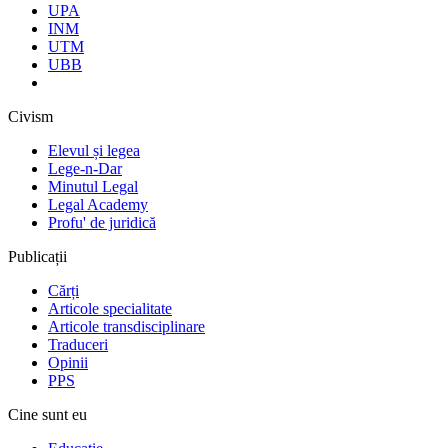
UPA
INM
UTM
UBB
Civism
Elevul și legea
Lege-n-Dar
Minutul Legal
Legal Academy
Profu' de juridică
Publicații
Cărți
Articole specialitate
Articole transdisciplinare
Traduceri
Opinii
PPS
Cine sunt eu