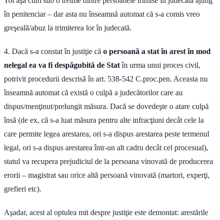
Tot aşa cum sub o treime dintre persoanele trimise în judecată ajung
în penitenciar – dar asta nu înseamnă automat că s-a comis vreo
greşeală/abuz la trimiterea lor în judecată.
4. Dacă s-a constat în justiţie că
o persoană a stat în arest în mod
nelegal ea va fi despăgubită de Stat
în urma unui proces civil,
potrivit procedurii descrisă în art. 538-542 C.proc.pen. Aceasta nu
înseamnă automat că există o culpă a judecătorilor care au
dispus/menţinut/prelungit măsura. Dacă se dovedeşte o atare culpă
însă (de ex, că s-a luat măsura pentru alte infracţiuni decât cele la
care permite legea arestarea, ori s-a dispus arestarea peste termenul
legal, ori s-a dispus arestarea într-un alt cadru decât cel procesual),
statul va recupera prejudiciul de la persoana vinovată de producerea
erorii – magistrat sau orice altă persoană vinovată (martori, experţi,
grefieri etc).
Aşadar, acest al optulea mit despre justiţie este demontat: arestările