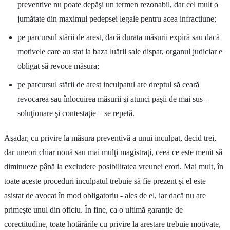
preventive nu poate depăşi un termen rezonabil, dar cel mult o
jumătate din maximul pedepsei legale pentru acea infracţiune;
pe parcursul stării de arest, dacă durata măsurii expiră sau dacă
motivele care au stat la baza luării sale dispar, organul judiciar e
obligat să revoce măsura;
pe parcursul stării de arest inculpatul are dreptul să ceară
revocarea sau înlocuirea măsurii şi atunci paşii de mai sus –
soluţionare şi contestaţie – se repetă.
Aşadar, cu privire la măsura preventivă a unui inculpat, decid trei,
dar uneori chiar nouă sau mai mulţi magistraţi, ceea ce este menit să
diminueze până la excludere posibilitatea vreunei erori. Mai mult, în
toate aceste proceduri inculpatul trebuie să fie prezent şi el este
asistat de avocat în mod obligatoriu - ales de el, iar dacă nu are
primeşte unul din oficiu. În fine, ca o ultimă garanţie de
corectitudine, toate hotărârile cu privire la arestare trebuie motivate,