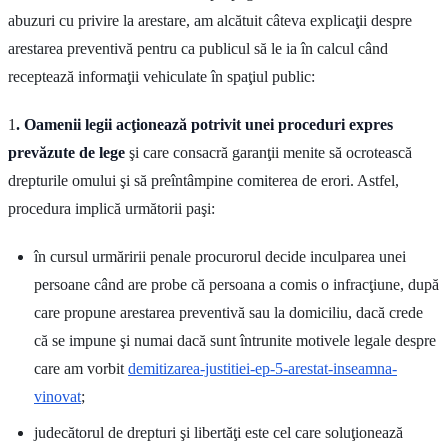
abuzuri cu privire la arestare, am alcătuit câteva explicaţii despre
arestarea preventivă pentru ca publicul să le ia în calcul când
receptează informaţii vehiculate în spaţiul public:
1
. Oamenii legii acţionează potrivit unei proceduri expres
prevăzute de lege
şi care consacră garanţii menite să ocrotească
drepturile omului şi să preîntâmpine comiterea de erori. Astfel,
procedura implică următorii paşi:
în cursul urmăririi penale procurorul decide inculparea unei
persoane când are probe că persoana a comis o infracţiune, după
care propune arestarea preventivă sau la domiciliu, dacă crede
că se impune şi numai dacă sunt întrunite motivele legale despre
care am vorbit
demitizarea-justitiei-ep-5-arestat-inseamna-
vinovat
;
judecătorul de drepturi şi libertăţi este cel care soluţionează