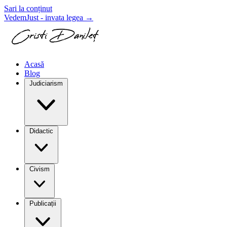
Sari la conținut
VedemJust - invata legea
→
Acasă
Blog
Judiciarism
Didactic
Civism
Publicații