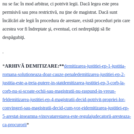
nu se fac în mod arbitrar, ci potrivit legii. Dacă legea este prea
permisivă sau prea restrictivă, nu ţine de magistrat. Dacă sunt
încălcări ale legii în procedura de arestare, există proceduri prin care
acestea vor fi îndreptate şi, eventual, cei nedreptăţiţi să fie
despăgubiţi.
.
*
ARHIVĂ DEMITIZARE:**
demitizarea-justitiei-ep-1-justitia-
romana-solutioneaza-doar-cauze-penale
demitizarea-justitiei-ep-2-
justitia-este-a-treia-putere-in-stat
demitizarea-justitiei-ep-3-corb-la-
corb-nu-si-scoate-ochii-sau-magistratii-nu-raspund-in-vreun-
fel
demitizarea-justitiei-ep-4-magistratii-decid-potrivit-propriei-lor-
convingeri-sau-magistratii-decid-cum-vor-ei
demitizarea-justitiei-ep-
5-arestat-inseamna-vinovat
arestarea-este-regula
judecatorii-aresteaza-
ca-procurorii
*