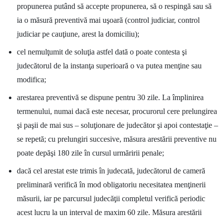
propunerea putând să accepte propunerea, să o respingă sau să
ia o măsură preventivă mai uşoară (control judiciar, control
judiciar pe cauţiune, arest la domiciliu);
cel nemulţumit de soluţia astfel dată o poate contesta şi
judecătorul de la instanţa superioară o va putea menţine sau
modifica;
arestarea preventivă se dispune pentru 30 zile. La împlinirea
termenului, numai dacă este necesar, procurorul cere prelungirea
şi paşii de mai sus – soluţionare de judecător şi apoi contestaţie –
se repetă; cu prelungiri succesive, măsura arestării preventive nu
poate depăşi 180 zile în cursul urmăririi penale;
dacă cel arestat este trimis în judecată, judecătorul de cameră
preliminară verifică în mod obligatoriu necesitatea menţinerii
măsurii, iar pe parcursul judecăţii completul verifică periodic
acest lucru la un interval de maxim 60 zile. Măsura arestării