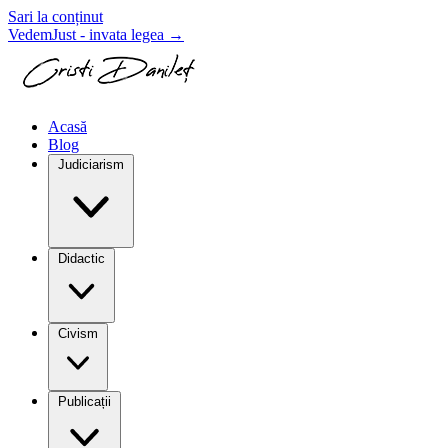
Sari la conținut
VedemJust - invata legea
→
Acasă
Blog
Judiciarism
Didactic
Civism
Publicații