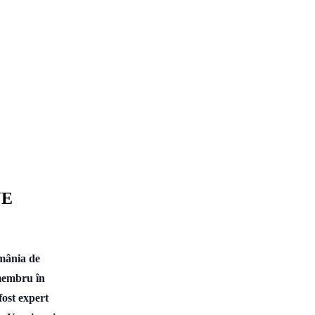
UE
mânia de
i membru în
fost expert