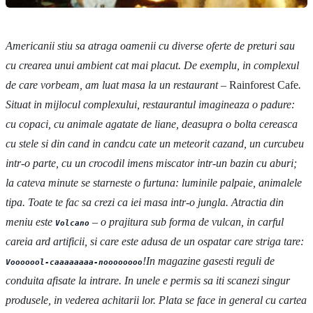
Americanii stiu sa atraga oamenii cu diverse oferte de preturi sau
cu crearea unui ambient cat mai placut. De exemplu, in complexul
de care vorbeam, am luat masa la un restaurant –
Rainforest Cafe
.
Situat in mijlocul complexului, restaurantul imagineaza o padure:
cu copaci, cu animale agatate de liane, deasupra o bolta cereasca
cu stele si din cand in candcu cate un meteorit cazand, un curcubeu
intr-o parte, cu un crocodil imens miscator intr-un bazin cu aburi;
la cateva minute se starneste o furtuna: luminile palpaie, animalele
tipa. Toate te fac sa crezi ca iei masa intr-o jungla. Atractia din
meniu este
– o prajitura sub forma de vulcan, in carful
Volcano
careia ard artificii, si care este adusa de un ospatar care striga tare:
!In magazine gasesti reguli de
Vooooool-caaaaaaaa-noooooooo
conduita afisate la intrare. In unele e permis sa iti scanezi singur
produsele, in vederea achitarii lor. Plata se face in general cu cartea