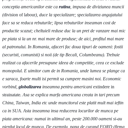
conceptia americanilor este ca
rutina
, impusa de diviziunea muncii
(
division of labour
), duce la specializare; specializarea angajatului
face sa se reduca rebuturile; lipsa rebuturilor inseaman cost de
productie scazut; cheltuieli reduse duc la un pret de vanzare mai mic
pe piata si la un nr. mai mare de produse; de aici, profitul mai mare
al patronului. In Romania, afaceri fac doua tipuri de oameni: fostii
(securisti, comunisti) si noii (de tip Becali, Columbeanu). Trebuie
realizat ca afacerile presupune ideea de competitie, ceea ce exclude
monopolul. E uimitor cum de in Romania, unde lumea se plange ca
e saraca, foarte multi isi permit sa cumpere masini noi. Economic
vorbind,
globalizarea
inseamna pentru americani
extindere in
strainatate
. Asa se explica marfa americana creata in tari precum
China, Taiwan, India etc unde muncitorul este platit mult mai ieftin
ca in SUA. Asta inseamna insa reducerea locurilor de munca pe
piata americana: numai in ultimul an, peste 200.000 oameni si-au
pierdut locul de munca. De exemplu, pana de curand FORD (firma