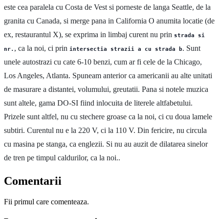
este cea paralela cu Costa de Vest si porneste de langa Seattle, de la
granita cu Canada, si merge pana in California O anumita locatie (de
ex, restaurantul X), se exprima in limbaj curent nu prin
strada si
, ca la noi, ci prin
. Sunt
nr.
intersectia strazii a cu strada b
unele autostrazi cu cate 6-10 benzi, cum ar fi cele de la Chicago,
Los Angeles, Atlanta. Spuneam anterior ca americanii au alte unitati
de masurare a distantei, volumului, greutatii. Pana si notele muzica
sunt altele, gama DO-SI fiind inlocuita de literele altfabetului.
Prizele sunt altfel, nu cu stechere groase ca la noi, ci cu doua lamele
subtiri. Curentul nu e la 220 V, ci la 110 V. Din fericire, nu circula
cu masina pe stanga, ca englezii. Si nu au auzit de dilatarea sinelor
de tren pe timpul caldurilor, ca la noi..
Comentarii
Fii primul care comenteaza.