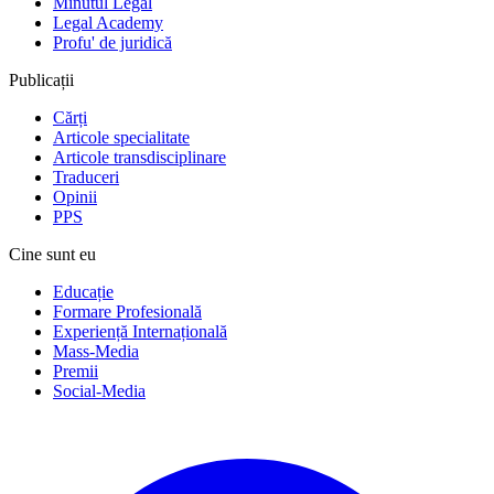
Minutul Legal
Legal Academy
Profu' de juridică
Publicații
Cărți
Articole specialitate
Articole transdisciplinare
Traduceri
Opinii
PPS
Cine sunt eu
Educație
Formare Profesională
Experiență Internațională
Mass-Media
Premii
Social-Media