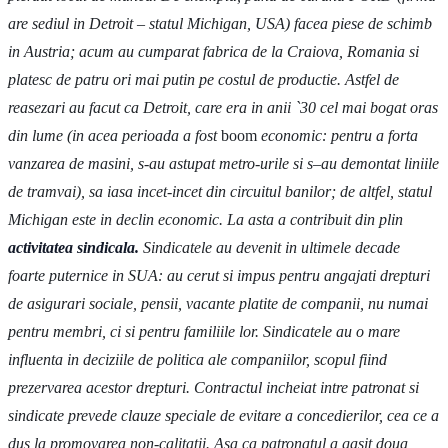
are sediul in Detroit – statul Michigan, USA) facea piese de schimb
in Austria; acum au cumparat fabrica de la Craiova, Romania si
platesc de patru ori mai putin pe costul de productie. Astfel de
reasezari au facut ca Detroit, care era in anii `30 cel mai bogat oras
din lume (in acea perioada a fost
boom
economic: pentru a forta
vanzarea de masini, s-au astupat metro-urile si s–au demontat liniile
de tramvai), sa iasa incet-incet din circuitul banilor; de altfel, statul
Michigan este in declin economic. La asta a contribuit din plin
activitatea sindicala.
Sindicatele au devenit in ultimele decade
foarte puternice in SUA: au cerut si impus pentru angajati drepturi
de asigurari sociale, pensii, vacante platite de companii, nu numai
pentru membri, ci si pentru familiile lor. Sindicatele au o mare
influenta in deciziile de politica ale companiilor, scopul fiind
prezervarea acestor drepturi. Contractul incheiat intre patronat si
sindicate prevede clauze speciale de evitare a concedierilor, cea ce a
dus la promovarea non-calitatii. Asa ca patronatul a gasit doua