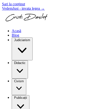
Sari la conținut
VedemJust - invata legea
→
Acasă
Blog
Judiciarism
Didactic
Civism
Publicații