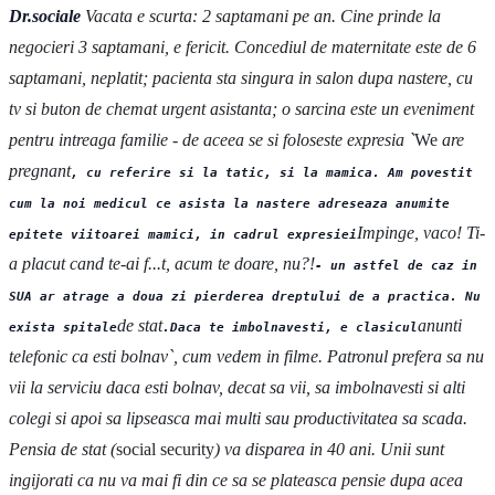
Dr.sociale
Vacata e scurta: 2 saptamani pe an. Cine prinde la
negocieri 3 saptamani, e fericit. Concediul de maternitate este de 6
saptamani, neplatit; pacienta sta singura in salon dupa nastere, cu
tv si buton de chemat urgent asistanta; o sarcina este un eveniment
pentru intreaga familie - de aceea se si foloseste expresia `
We
are
pregnant
, cu referire si la tatic, si la mamica. Am povestit
cum la noi medicul ce asista la nastere adreseaza anumite
Impinge, vaco! Ti-
epitete viitoarei mamici, in cadrul expresiei
a placut cand te-ai f...t, acum te doare, nu?!
- un astfel de caz in
SUA ar atrage a doua zi pierderea dreptului de a practica. Nu
de stat
anunti
exista spitale
.Daca te imbolnavesti, e clasicul
telefonic ca esti bolnav`, cum vedem in filme. Patronul prefera sa nu
vii la serviciu daca esti bolnav, decat sa vii, sa imbolnavesti si alti
colegi si apoi sa lipseasca mai multi sau productivitatea sa scada.
Pensia de stat (
social security
) va disparea in 40 ani. Unii sunt
ingijorati ca nu va mai fi din ce sa se plateasca pensie dupa acea