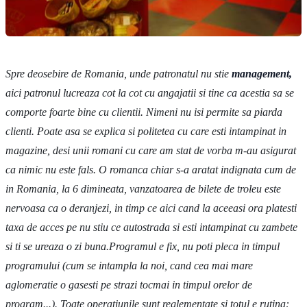
Spre deosebire de Romania, unde patronatul nu stie
management,
aici patronul lucreaza cot la cot cu angajatii si tine ca acestia sa se
comporte foarte bine cu clientii. Nimeni nu isi permite sa piarda
clienti. Poate asa se explica si politetea cu care esti intampinat in
magazine, desi unii romani cu care am stat de vorba m-au asigurat
ca nimic nu este fals. O romanca chiar s-a aratat indignata cum de
in Romania, la 6 dimineata, vanzatoarea de bilete de troleu este
nervoasa ca o deranjezi, in timp ce aici cand la aceeasi ora platesti
taxa de acces pe nu stiu ce autostrada si esti intampinat cu zambete
si ti se ureaza o zi buna.Programul e fix, nu poti pleca in timpul
programului (cum se intampla la noi, cand cea mai mare
aglomeratie o gasesti pe strazi tocmai in timpul orelor de
program...). Toate operatiunile sunt reglementate si totul e rutina: