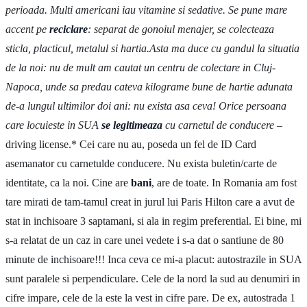
perioada. Multi americani iau vitamine si sedative. Se pune mare
accent pe
reciclare
: separat de gonoiul menajer, se colecteaza
sticla, placticul, metalul si hartia.Asta ma duce cu gandul la situatia
de la noi: nu de mult am cautat un centru de colectare in Cluj-
Napoca, unde sa predau cateva kilograme bune de hartie adunata
de-a lungul ultimilor doi ani: nu exista asa ceva! Orice persoana
care locuieste in SUA
se legitimeaza
cu carnetul de conducere –
driving license.* Cei care nu au, poseda un fel de ID Card
asemanator cu carnetulde conducere. Nu exista buletin/carte de
identitate, ca la noi. Cine are
bani
, are de toate. In Romania am fost
tare mirati de tam-tamul creat in jurul lui Paris Hilton care a avut de
stat in inchisoare 3 saptamani, si ala in regim preferential. Ei bine, mi
s-a relatat de un caz in care unei vedete i s-a dat o santiune de 80
minute de inchisoare!!! Inca ceva ce mi-a placut: autostrazile in SUA
sunt paralele si perpendiculare. Cele de la nord la sud au denumiri in
cifre impare, cele de la este la vest in cifre pare. De ex, autostrada 1