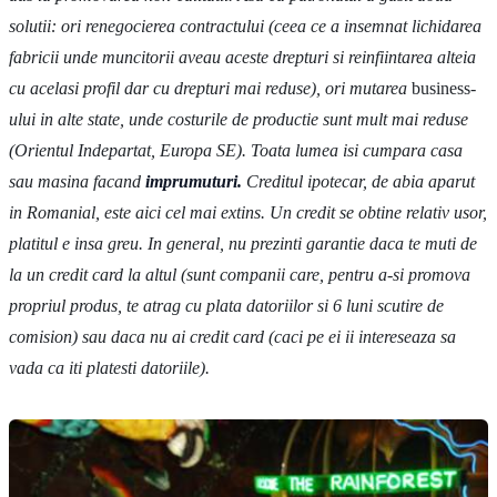
solutii: ori renegocierea contractului (ceea ce a insemnat lichidarea
fabricii unde muncitorii aveau aceste drepturi si reinfiintarea alteia
cu acelasi profil dar cu drepturi mai reduse), ori mutarea
business
-
ului in alte state, unde costurile de productie sunt mult mai reduse
(Orientul Indepartat, Europa SE). Toata lumea isi cumpara casa
sau masina facand
imprumuturi.
Creditul ipotecar, de abia aparut
in Romanial, este aici cel mai extins. Un credit se obtine relativ usor,
platitul e insa greu. In general, nu prezinti garantie daca te muti de
la un credit card la altul (sunt companii care, pentru a-si promova
propriul produs, te atrag cu plata datoriilor si 6 luni scutire de
comision) sau daca nu ai credit card (caci pe ei ii intereseaza sa
vada ca iti platesti datoriile).