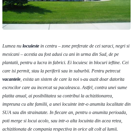
Lumea nu
locuieste
in centru – zone preferate de cei saraci, negri si
mexicani – acestia au fost adusi cu ani in urma din Sud, de pe
plantatii, pentru a lucra in fabrici. Ei locuiesc in blocuri ieftine. Cei
care isi permit, stau la periferii sau in suburbii. Pentru petrecut
vacantele
, exista un sistem de care la noi s-au auzit doar datorita
escrocilor care au incercat sa pacaleasca. Astfel, contra unei sume
platita anual, ai posibilitatea sa contribui la achizitionarea,
impreuna cu alte familii, a unei locuinte intr-o anumita localitate din
SUA sau din strainatate. In fiecare an, pentru o anumita perioada,
poti merge si locui acolo, sau intr-o alta locuinta din acea retea,
achizitionata de compania respectiva in orice alt colt al lumii.