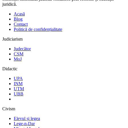
juridică.
Acasă
Blog
Contact
Politică de confidențialitate
Judiciarism
Judecător
CSM
MoJ
Didactic
UPA
INM
UTM
UBB
Civism
Elevul și legea
Lege-n-Dar