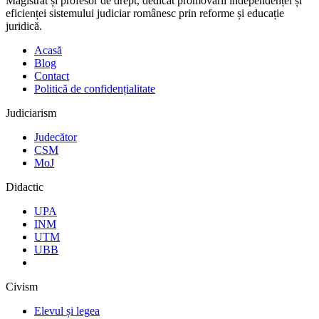
Magistrat și profesor de drept, dedicat promovării independenței și
eficienței sistemului judiciar românesc prin reforme și educație
juridică.
Acasă
Blog
Contact
Politică de confidențialitate
Judiciarism
Judecător
CSM
MoJ
Didactic
UPA
INM
UTM
UBB
Civism
Elevul și legea