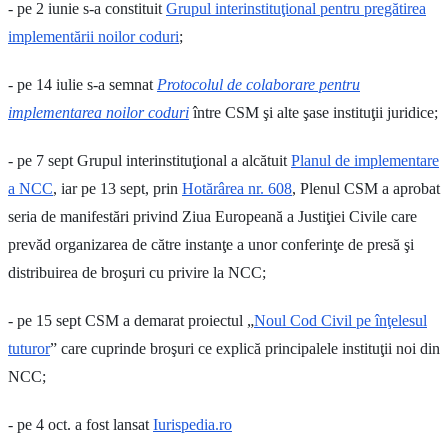
- pe 2 iunie s-a constituit
Grupul interinstituţional pentru pregătirea
implementării noilor coduri
;
- pe 14 iulie s-a semnat
Protocolul de colaborare pentru
implementarea noilor coduri
între CSM şi alte şase instituţii juridice;
- pe 7 sept Grupul interinstituţional a alcătuit
Planul de implementare
a NCC
, iar pe 13 sept, prin
Hotărârea nr. 608
, Plenul CSM a aprobat
seria de manifestări privind Ziua Europeană a Justiţiei Civile care
prevăd organizarea de către instanţe a unor conferinţe de presă şi
distribuirea de broşuri cu privire la NCC;
- pe 15 sept CSM a demarat proiectul „
Noul Cod Civil pe înţelesul
tuturor
” care cuprinde broşuri ce explică principalele instituţii noi din
NCC;
- pe 4 oct. a fost lansat
Iurispedia.ro