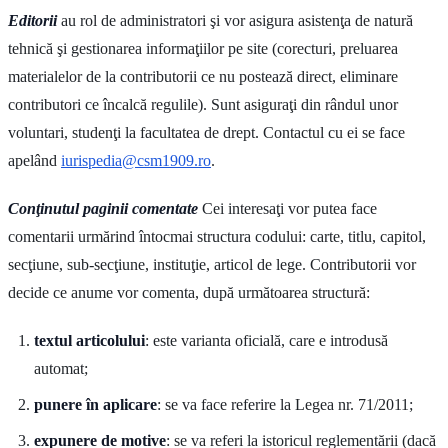
Editorii
au rol de administratori şi vor asigura asistenţa de natură
tehnică şi gestionarea informaţiilor pe site (corecturi, preluarea
materialelor de la contributorii ce nu postează direct, eliminare
contributori ce încalcă regulile). Sunt asiguraţi din rândul unor
voluntari, studenţi la facultatea de drept. Contactul cu ei se face
apelând
iurispedia@csm1909.ro
.
Conţinutul paginii comentate
Cei interesaţi vor putea face
comentarii urmărind întocmai structura codului: carte, titlu, capitol,
secţiune, sub-secţiune, instituţie, articol de lege. Contributorii vor
decide ce anume vor comenta, după următoarea structură:
textul articolului
: este varianta oficială, care e introdusă
automat;
punere în aplicare
: se va face referire la Legea nr. 71/2011;
expunere de motive
: se va referi la istoricul reglementării (dacă