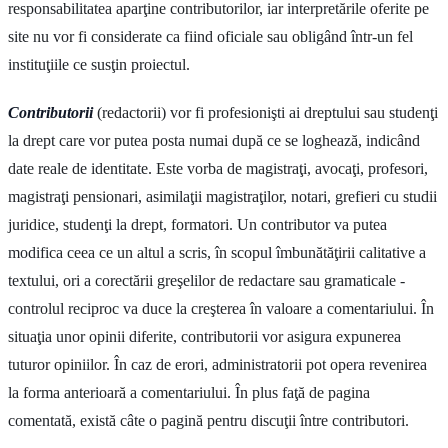
responsabilitatea aparţine contributorilor, iar interpretările oferite pe
site nu vor fi considerate ca fiind oficiale sau obligând într-un fel
instituţiile ce susţin proiectul.
Contributorii
(redactorii) vor fi profesionişti ai dreptului sau studenţi
la drept care vor putea posta numai după ce se loghează, indicând
date reale de identitate. Este vorba de magistraţi, avocaţi, profesori,
magistraţi pensionari, asimilaţii magistraţilor, notari, grefieri cu studii
juridice, studenţi la drept, formatori. Un contributor va putea
modifica ceea ce un altul a scris, în scopul îmbunătăţirii calitative a
textului, ori a corectării greşelilor de redactare sau gramaticale -
controlul reciproc va duce la creşterea în valoare a comentariului. În
situaţia unor opinii diferite, contributorii vor asigura expunerea
tuturor opiniilor. În caz de erori, administratorii pot opera revenirea
la forma anterioară a comentariului. În plus faţă de pagina
comentată, există câte o pagină pentru discuţii între contributori.