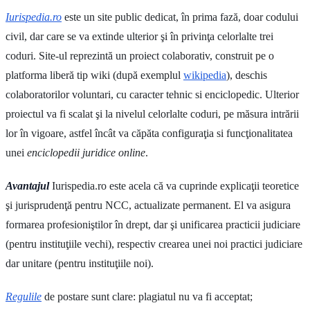
Iurispedia.ro
este un site public dedicat, în prima fază, doar codului
civil, dar care se va extinde ulterior şi în privinţa celorlalte trei
coduri. Site-ul reprezintă un proiect colaborativ, construit pe o
platforma liberă tip wiki (după exemplul
wikipedia
), deschis
colaboratorilor voluntari, cu caracter tehnic si enciclopedic. Ulterior
proiectul va fi scalat şi la nivelul celorlalte coduri, pe măsura intrării
lor în vigoare, astfel încât va căpăta configuraţia si funcţionalitatea
unei
enciclopedii juridice online
.
Avantajul
Iurispedia.ro este acela că va cuprinde explicaţii teoretice
şi jurisprudenţă pentru NCC, actualizate permanent. El va asigura
formarea profesioniştilor în drept, dar şi unificarea practicii judiciare
(pentru instituţiile vechi), respectiv crearea unei noi practici judiciare
dar unitare (pentru instituţiile noi).
Regulile
de postare sunt clare: plagiatul nu va fi acceptat;