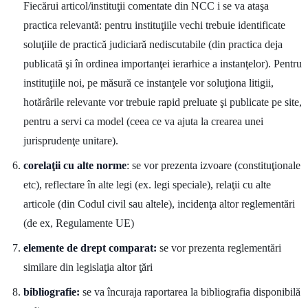
Fiecărui articol/instituţii comentate din NCC i se va ataşa
practica relevantă: pentru instituţiile vechi trebuie identificate
soluţiile de practică judiciară nediscutabile (din practica deja
publicată şi în ordinea importanţei ierarhice a instanţelor). Pentru
instituţiile noi, pe măsură ce instanţele vor soluţiona litigii,
hotărârile relevante vor trebuie rapid preluate şi publicate pe site,
pentru a servi ca model (ceea ce va ajuta la crearea unei
jurisprudenţe unitare).
corelaţii cu alte norme
: se vor prezenta izvoare (constituţionale
etc), reflectare în alte legi (ex. legi speciale), relaţii cu alte
articole (din Codul civil sau altele), incidenţa altor reglementări
(de ex, Regulamente UE)
elemente de drept comparat:
se vor prezenta reglementări
similare din legislaţia altor ţări
bibliografie:
se va încuraja raportarea la bibliografia disponibilă