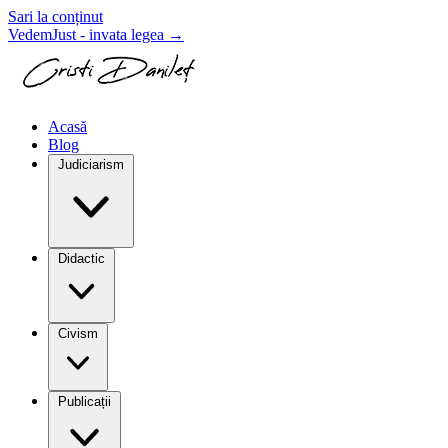
Sari la conținut
VedemJust - invata legea
→
Acasă
Blog
Judiciarism
Didactic
Civism
Publicații