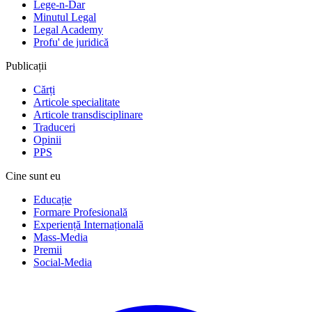
Lege-n-Dar
Minutul Legal
Legal Academy
Profu' de juridică
Publicații
Cărți
Articole specialitate
Articole transdisciplinare
Traduceri
Opinii
PPS
Cine sunt eu
Educație
Formare Profesională
Experiență Internațională
Mass-Media
Premii
Social-Media