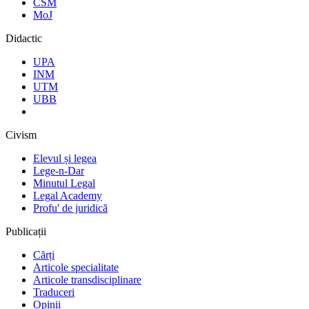
CSM
MoJ
Didactic
UPA
INM
UTM
UBB
Civism
Elevul și legea
Lege-n-Dar
Minutul Legal
Legal Academy
Profu' de juridică
Publicații
Cărți
Articole specialitate
Articole transdisciplinare
Traduceri
Opinii