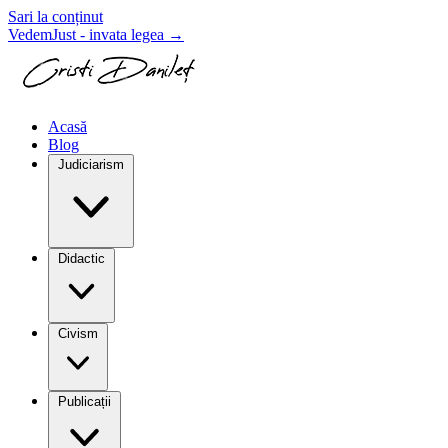
Sari la conținut
VedemJust - invata legea
→
Acasă
Blog
Judiciarism
Didactic
Civism
Publicații