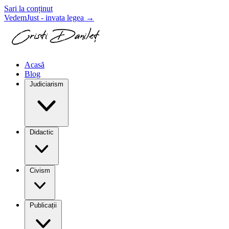
Sari la conținut
VedemJust - invata legea
→
Acasă
Blog
Judiciarism
Didactic
Civism
Publicații