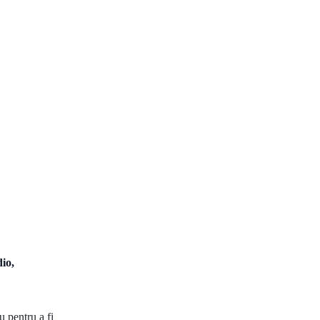
io,
 pentru a fi