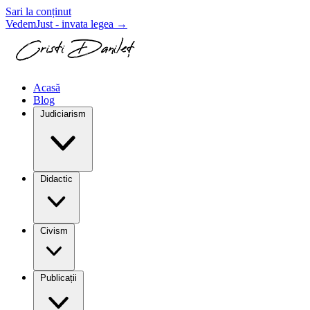
Sari la conținut
VedemJust - invata legea
→
Acasă
Blog
Judiciarism
Didactic
Civism
Publicații