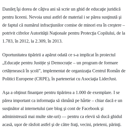
Danileţ îşi dorea de câţiva ani să scrie un ghid de educaţie juridică
pentru liceeni. Nevoia unui astfel de material i se părea susţinută şi
de faptul că numărul infracţiunilor comise de minori era în creştere –
potrivit cifrelor Autorităţii Naţionale pentru Protecţia Copilului, de la
1.783, în 2012, la 2.309, în 2013.
Oportunitatea tipăririi a apărut odată ce s-a implicat în proiectul
„Educație pentru Justiție și Democrație – un program de formare
cetățenească în școli”, implementat de organizaţia Centrul Român de
Politici Europene (CRPE), în parteneriat cu Asociaţia LiderJust.
Aşa a obţinut finanţare pentru tipărirea a 1.000 de exemplare. I se
părea important ca informaţia să rămână pe hârtie – chiar dacă e un
susţinător al internetului (are blog şi cont de Facebook şi
administrează mai multe site-uri) — pentru ca elevii să ducă ghidul
acasă, uşor de răsfoit astfel şi de către fraţi, vecini, prieteni, părinţi.