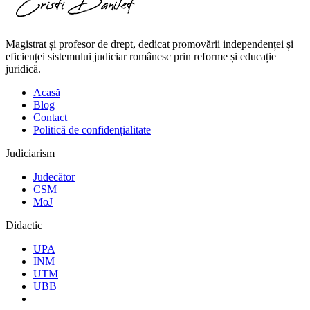
Magistrat și profesor de drept, dedicat promovării independenței și
eficienței sistemului judiciar românesc prin reforme și educație
juridică.
Acasă
Blog
Contact
Politică de confidențialitate
Judiciarism
Judecător
CSM
MoJ
Didactic
UPA
INM
UTM
UBB