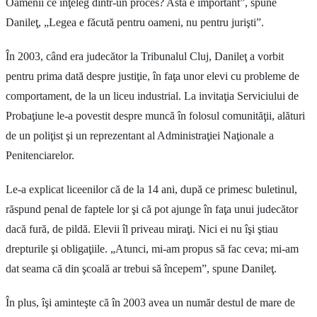
Oamenii ce înţeleg dintr-un proces? Asta e important”, spune
Danileţ, „Legea e făcută pentru oameni, nu pentru jurişti”.
În 2003, când era judecător la Tribunalul Cluj, Danileţ a vorbit
pentru prima dată despre justiţie, în faţa unor elevi cu probleme de
comportament, de la un liceu industrial. La invitaţia Serviciului de
Probaţiune le-a povestit despre muncă în folosul comunităţii, alături
de un poliţist şi un reprezentant al Administraţiei Naţionale a
Penitenciarelor.
Le-a explicat liceenilor că de la 14 ani, după ce primesc buletinul,
răspund penal de faptele lor şi că pot ajunge în faţa unui judecător
dacă fură, de pildă. Elevii îl priveau miraţi. Nici ei nu îşi ştiau
drepturile şi obligaţiile. „Atunci, mi-am propus să fac ceva; mi-am
dat seama că din şcoală ar trebui să începem”, spune Danileţ.
În plus, îşi aminteşte că în 2003 avea un număr destul de mare de