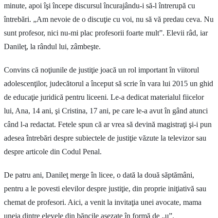
minute, apoi îşi începe discursul încurajându-i să-l întrerupă cu
întrebări. „Am nevoie de o discuţie cu voi, nu să vă predau ceva. Nu
sunt profesor, nici nu-mi plac profesorii foarte mult”. Elevii râd, iar
Danileţ, la rândul lui, zâmbeşte.
Convins că noţiunile de justiţie joacă un rol important în viitorul
adolescenţilor, judecătorul a început să scrie în vara lui 2015 un ghid
de educaţie juridică pentru liceeni. Le-a dedicat materialul fiicelor
lui, Ana, 14 ani, şi Cristina, 17 ani, pe care le-a avut în gând atunci
când l-a redactat. Fetele spun că ar vrea să devină magistraţi şi-i pun
adesea întrebări despre subiectele de justiţie văzute la televizor sau
despre articole din Codul Penal.
De patru ani, Danileţ merge în licee, o dată la două săptămâni,
pentru a le povesti elevilor despre justiţie, din proprie iniţiativă sau
chemat de profesori. Aici, a venit la invitaţia unei avocate, mama
uneia dintre elevele din băncile aşezate în formă de „u”.