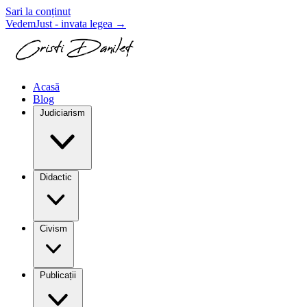
Sari la conținut
VedemJust - invata legea
→
Acasă
Blog
Judiciarism
Didactic
Civism
Publicații