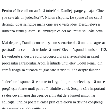
Pentru că liceenii nu au încă întrebări, Danileţ sparge gheaţa „Cine
ştie ce e ăla un judecător?”. Niciun răspuns. Le spune că nu caută
definiţii, doar să ridice mâna cine are o vagă idee. Destui elevi îi
urmează sfatul şi astfel se lămureşte că cei mai mulţi ştiu câte ceva.
Mai departe, Danileţ construieşte un scenariu: dacă un om e agresat
pe stradă, la ce număr trebuie să sune? Elevii răspund la unison: 112.
Le vorbeşte şi despre rolul procurorului şi al avocatului în cazul
procesului agresorului. Apoi, îi întinde unui elev Codul Penal, din
care îl roagă să citească cu glas tare Articolul 233 despre tâlhărie.
Judecătorul spune că se simte în largul lui printre elevi, aşa că nu se
pregăteşte foarte mult pentru întâlnirile cu ei. Susţine că e important
să dea ceva înapoi din ceea ce a învăţat de-a lungul anilor, iar
educaţia juridică poate fi calea prin care elevii să devină conştienţi
de drepturile şi obligaţiile lor.