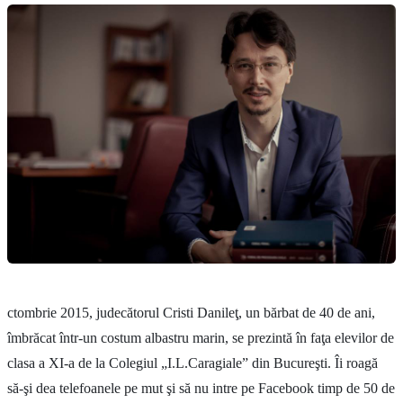
ctombrie 2015, judecătorul Cristi Danileţ, un bărbat de 40 de ani,
îmbrăcat într-un costum albastru marin, se prezintă în faţa elevilor de
clasa a XI-a de la Colegiul „I.L.Caragiale” din Bucureşti. Îi roagă
să-şi dea telefoanele pe mut şi să nu intre pe Facebook timp de 50 de