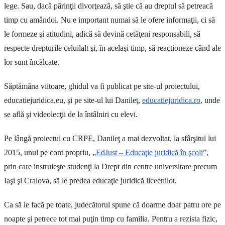
lege. Sau, dacă părinţii divorţează, să ştie că au dreptul să petreacă
timp cu amândoi. Nu e important numai să le ofere informaţii, ci să
le formeze şi atitudini, adică să devină cetăţeni responsabili, să
respecte drepturile celuilalt şi, în acelaşi timp, să reacţioneze când ale
lor sunt încălcate.
Săptămâna viitoare, ghidul va fi publicat pe site-ul proiectului,
educatiejuridica.eu, şi pe site-ul lui Danileţ,
educatiejuridica.ro
, unde
se află şi videolecţii de la întâlniri cu elevi.
Pe lângă proiectul cu CRPE, Danileţ a mai dezvoltat, la sfârşitul lui
2015, unul pe cont propriu, „
EdJust – Educaţie juridică în şcoli
”,
prin care instruieşte studenţi la Drept din centre universitare precum
Iaşi şi Craiova, să le predea educaţie juridică liceenilor.
Ca să le facă pe toate, judecătorul spune că doarme doar patru ore pe
noapte şi petrece tot mai puţin timp cu familia. Pentru a rezista fizic,