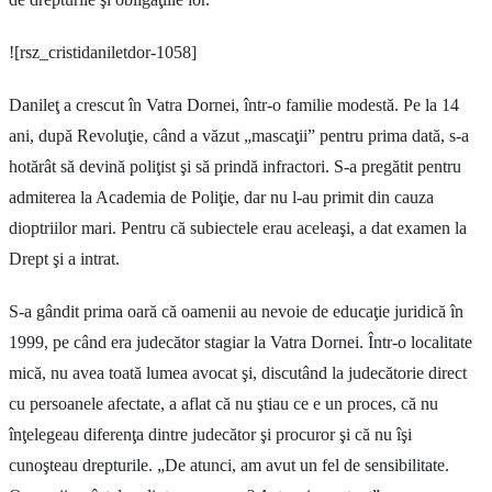
![rsz_cristidaniletdor-1058]
Danileţ a crescut în Vatra Dornei, într-o familie modestă. Pe la 14
ani, după Revoluţie, când a văzut „mascaţii” pentru prima dată, s-a
hotărât să devină poliţist şi să prindă infractori. S-a pregătit pentru
admiterea la Academia de Poliţie, dar nu l-au primit din cauza
dioptriilor mari. Pentru că subiectele erau aceleaşi, a dat examen la
Drept şi a intrat.
S-a gândit prima oară că oamenii au nevoie de educaţie juridică în
1999, pe când era judecător stagiar la Vatra Dornei. Într-o localitate
mică, nu avea toată lumea avocat şi, discutând la judecătorie direct
cu persoanele afectate, a aflat că nu ştiau ce e un proces, că nu
înţelegeau diferenţa dintre judecător şi procuror şi că nu îşi
cunoşteau drepturile. „De atunci, am avut un fel de sensibilitate.