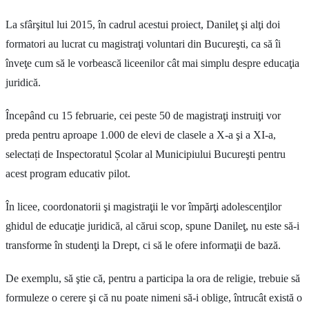
La sfârşitul lui 2015, în cadrul acestui proiect, Danileţ şi alţi doi
formatori au lucrat cu magistraţi voluntari din Bucureşti, ca să îi
înveţe cum să le vorbească liceenilor cât mai simplu despre educaţia
juridică.
Începând cu 15 februarie, cei peste 50 de magistraţi instruiţi vor
preda pentru aproape 1.000 de elevi de clasele a X-a şi a XI-a,
selectați de Inspectoratul Școlar al Municipiului Bucureşti pentru
acest program educativ pilot.
În licee, coordonatorii şi magistraţii le vor împărţi adolescenţilor
ghidul de educaţie juridică, al cărui scop, spune Danileţ, nu este să-i
transforme în studenţi la Drept, ci să le ofere informaţii de bază.
De exemplu, să ştie că, pentru a participa la ora de religie, trebuie să
formuleze o cerere şi că nu poate nimeni să-i oblige, întrucât există o