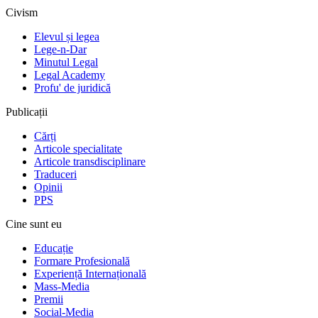
Civism
Elevul și legea
Lege-n-Dar
Minutul Legal
Legal Academy
Profu' de juridică
Publicații
Cărți
Articole specialitate
Articole transdisciplinare
Traduceri
Opinii
PPS
Cine sunt eu
Educație
Formare Profesională
Experiență Internațională
Mass-Media
Premii
Social-Media