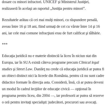
dosare cu minori infractori. UNICEF şi Ministerul Justiţiei,
realizaseră în acelaşi an raportul „Justiţia pentru minori”.
Rezultatele arătau că cei mai mulţi minori, cu răspundere penală,
aveau între 16 şi 18 ani, fiind urmaţi de cei cu vârste între 14 şi 16
ani, iar cele mai comune infracţiuni erau de furt calificat şi tâlhărie.
***
Educaţia juridică nu e materie distinctă la liceu în niciun stat din
Europa, iar în SUA există câteva programe precum
Clinical legal
studies
şi
Street Law
. Danileţ nu crede că educaţia juridică ar putea fi
un obiect distinct nici la liceele din România, pentru că nu sunt cadre
didactice formate în direcţia asta. Consideră, însă, că ar putea deveni
un modul în cadrul lecţiilor de educaţie civică — opţional în
programa pentru liceu, din 2004 —, iar profesorii ar putea să rezerve
o oră pentru invitaţi specialişti: judecători, procurori sau avocaţi.