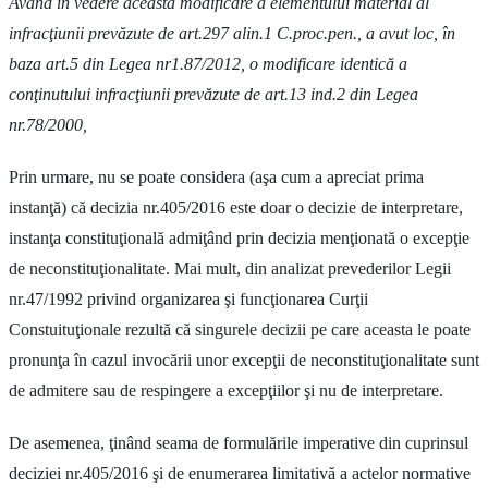
Având în vedere această modificare a elementului material al
infracţiunii prevăzute de art.297 alin.1 C.proc.pen., a avut loc, în
baza art.5 din Legea nr1.87/2012, o modificare identică a
conţinutului infracţiunii prevăzute de art.13 ind.2 din Legea
nr.78/2000,
Prin urmare, nu se poate considera (aşa cum a apreciat prima
instanţă) că decizia nr.405/2016 este doar o decizie de interpretare,
instanţa constituţională admiţând prin decizia menţionată o excepţie
de neconstituţionalitate. Mai mult, din analizat prevederilor Legii
nr.47/1992 privind organizarea şi funcţionarea Curţii
Constuituţionale rezultă că singurele decizii pe care aceasta le poate
pronunţa în cazul invocării unor excepţii de neconstituţionalitate sunt
de admitere sau de respingere a excepţiilor şi nu de interpretare.
De asemenea, ţinând seama de formulările imperative din cuprinsul
deciziei nr.405/2016 şi de enumerarea limitativă a actelor normative