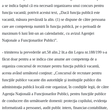
a se indica faptul că era necesară organizarea unui concurs pentru
funcţia vacantă; potrivit acestui text, „Dacă funcţia publică este
vacantă, măsura prevăzută la alin. (1) se dispune de către persoana
care are competenţa numirii în funcţia publică, pe o perioadă de
maximum 6 luni într-un an calendaristic, cu avizul Agenţiei
Naţionale a Funcţionarilor Publici”.
- trimiterea la prevederile art.58 alin.2 lit.a din Legea nr.188/199 s-a
făcut doar pentru a se indica cine anume are competenţa de a
organiza concursul de recrutare pentru funcţia publică vacantă,
acesta având următorul conţinut: „Concursul de recrutare pentru
funcţiile publice vacante din autorităţile şi instituţiile publice din
administraţia publică locală este organizat, în condiţiile legii, de către
Agenţia Naţională a Funcţionarilor Publici, pentru funcţiile publice
de conducere din următoarele domenii: protecţia copilului, evidenţa
informatizată a persoanei, audit public intern, financiar-contabilitate,