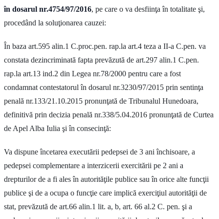
în dosarul nr.4754/97/2016
, pe care o va desfiinţa în totalitate şi,
procedând la soluţionarea cauzei:
În baza art.595 alin.1 C.proc.pen. rap.la art.4 teza a II-a C.pen. va
constata dezincriminată fapta prevăzută de art.297 alin.1 C.pen.
rap.la art.13 ind.2 din Legea nr.78/2000 pentru care a fost
condamnat contestatorul în dosarul nr.3230/97/2015 prin sentinţa
penală nr.133/21.10.2015 pronunţată de Tribunalul Hunedoara,
definitivă prin decizia penală nr.338/5.04.2016 pronunţată de Curtea
de Apel Alba Iulia şi în consecinţă:
Va dispune încetarea executării pedepsei de 3 ani închisoare, a
pedepsei complementare a interzicerii exercitării pe 2 ani a
drepturilor de a fi ales în autorităţile publice sau în orice alte funcţii
publice şi de a ocupa o funcţie care implică exerciţiul autorităţii de
stat, prevăzută de art.66 alin.1 lit. a, b, art. 66 al.2 C. pen. şi a