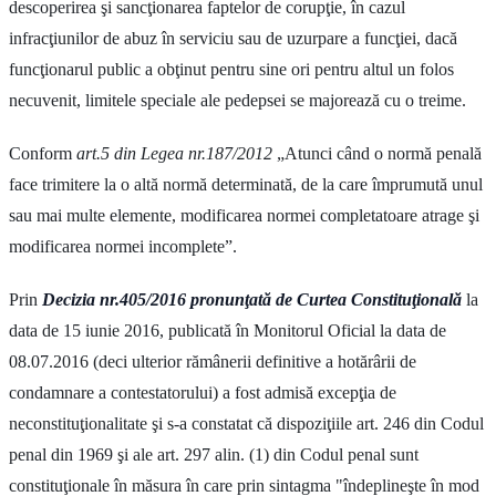
descoperirea şi sancţionarea faptelor de corupţie, în cazul
infracţiunilor de abuz în serviciu sau de uzurpare a funcţiei, dacă
funcţionarul public a obţinut pentru sine ori pentru altul un folos
necuvenit, limitele speciale ale pedepsei se majorează cu o treime.
Conform
art.5 din Legea nr.187/2012
„Atunci când o normă penală
face trimitere la o altă normă determinată, de la care împrumută unul
sau mai multe elemente, modificarea normei completatoare atrage şi
modificarea normei incomplete”.
Prin
Decizia nr.405/2016 pronunţată de Curtea Constituţională
la
data de 15 iunie 2016, publicată în Monitorul Oficial la data de
08.07.2016 (deci ulterior rămânerii definitive a hotărârii de
condamnare a contestatorului) a fost admisă excepţia de
neconstituţionalitate şi s-a constatat că dispoziţiile art. 246 din Codul
penal din 1969 şi ale art. 297 alin. (1) din Codul penal sunt
constituţionale în măsura în care prin sintagma "îndeplineşte în mod