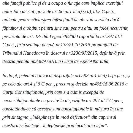
alte funcţii publice şi de a ocupa o funcţie care implică exerciţiul
autorităţii de stat, prev. de art.66 al.1 lit.a) şi b), al.2 C.pen.,
aplicate pentru săvârşirea infracţiunii de abuz în serviciu dacă
făptuitorul a obţinut pentru sine sau pentru altul un folos necuvenit,
prevăzută de art. 13² din Legea 78/2000 raportat la art.297 al.1
C.pen., prin sentinţa penală nr.133/21.10.2015 pronunţată de
Tribunalul Hunedoara în dosarul nr.3230/97/2015, definitivă prin
decizia penală nr.338/A/2016 a Curţii de Apel Alba Iulia.
În drept, petentul a invocat dispoziţiile art.598 al.1 lit.d) C.pr.pen., şi
pe cele ale art.4 şi 6 C.pen., precum şi decizia nr.405/15.06.2016 a
Curţii Constituţionale, prin care s-a admis excepţia de
neconstituţionalitate cu privire la dispoziţiile art.297 al.1 C.pen.,
constatându-se că acestea sunt constituţionale în măsura în care
prin sintagma „îndeplineşte în mod defectuos” din cuprinsul
acestora se înţelege „îndeplineşte prin încălcarea legii”.