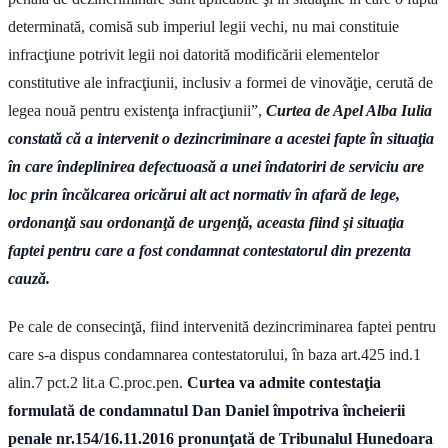
determinată, comisă sub imperiul legii vechi, nu mai constituie
infracţiune potrivit legii noi datorită modificării elementelor
constitutive ale infracţiunii, inclusiv a formei de vinovăţie, cerută de
legea nouă pentru existenţa infracţiunii”,
Curtea de Apel Alba Iulia
constată că a intervenit o dezincriminare a acestei fapte în situaţia
în care îndeplinirea defectuoasă a unei îndatoriri de serviciu are
loc prin încălcarea oricărui alt act normativ în afară de lege,
ordonanţă sau ordonanţă de urgenţă, aceasta fiind şi situaţia
faptei pentru care a fost condamnat contestatorul din prezenta
cauză.
Pe cale de consecinţă, fiind intervenită dezincriminarea faptei pentru
care s-a dispus condamnarea contestatorului, în baza art.425 ind.1
alin.7 pct.2 lit.a C.proc.pen.
Curtea va admite contestaţia
formulată de condamnatul Dan Daniel împotriva încheierii
penale nr.154/16.11.2016 pronunţată de Tribunalul Hunedoara