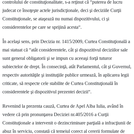
controlului de constituţionalitate, s-a reţinut că “puterea de lucru
judecat ce însoţeşte actele jurisdicţionale, deci şi deciziile Curţii
Constituţionale, se ataşează nu numai dispozitivului, ci şi
considerentelor pe care se sprijină acesta“.
În acelaşi sens, prin Decizia nr. 1415/2009, Curtea Constituţională a
mai statuat că “atât considerentele, cât şi dispozitivul deciziilor sale
sunt general obligatorii şi se impun cu aceeaşi forţă tuturor
subiectelor de drept. În consecinţă, atât Parlamentul, cât şi Guvernul,
respectiv autorităţile şi instituţiile publice urmează, în aplicarea legii
criticate, să respecte cele stabilite de Curtea Constituţională în
considerentele şi dispozitivul prezentei decizii“.
Revenind la prezenta cauză, Curtea de Apel Alba Iulia, având în
vedere că prin pronunţarea Deciziei nr.405/2016 a Curţii
Constituţionale a intervenit o dezincriminare parţială a infracţiunii de
abuz în serviciu, constată că temeiul corect al cererii formulate de