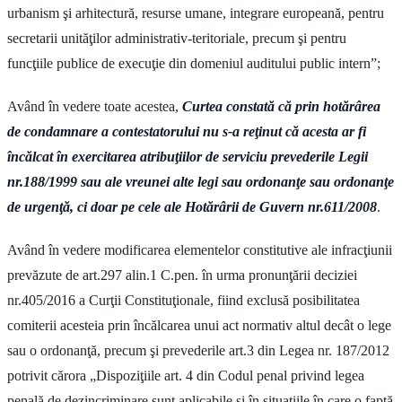
urbanism şi arhitectură, resurse umane, integrare europeană, pentru
secretarii unităţilor administrativ-teritoriale, precum şi pentru
funcţiile publice de execuţie din domeniul auditului public intern”;
Având în vedere toate acestea,
Curtea constată că prin hotărârea
de condamnare a contestatorului nu s-a reţinut că acesta ar fi
încălcat în exercitarea atribuţiilor de serviciu prevederile Legii
nr.188/1999 sau ale vreunei alte legi sau ordonanţe sau ordonanţe
de urgenţă, ci doar pe cele ale Hotărârii de Guvern nr.611/2008
.
Având în vedere modificarea elementelor constitutive ale infracţiunii
prevăzute de art.297 alin.1 C.pen. în urma pronunţării deciziei
nr.405/2016 a Curţii Constituţionale, fiind exclusă posibilitatea
comiterii acesteia prin încălcarea unui act normativ altul decât o lege
sau o ordonanţă, precum şi prevederile art.3 din Legea nr. 187/2012
potrivit cărora „Dispoziţiile art. 4 din Codul penal privind legea
penală de dezincriminare sunt aplicabile şi în situaţiile în care o faptă