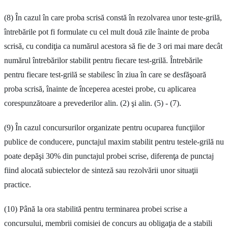
(8) În cazul în care proba scrisă constă în rezolvarea unor teste-grilă,
întrebările pot fi formulate cu cel mult două zile înainte de proba
scrisă, cu condiţia ca numărul acestora să fie de 3 ori mai mare decât
numărul întrebărilor stabilit pentru fiecare test-grilă. Întrebările
pentru fiecare test-grilă se stabilesc în ziua în care se desfăşoară
proba scrisă, înainte de începerea acestei probe, cu aplicarea
corespunzătoare a prevederilor alin. (2) şi alin. (5) - (7).
(9) În cazul concursurilor organizate pentru ocuparea funcţiilor
publice de conducere, punctajul maxim stabilit pentru testele-grilă nu
poate depăşi 30% din punctajul probei scrise, diferenţa de punctaj
fiind alocată subiectelor de sinteză sau rezolvării unor situaţii
practice.
(10) Până la ora stabilită pentru terminarea probei scrise a
concursului, membrii comisiei de concurs au obligaţia de a stabili