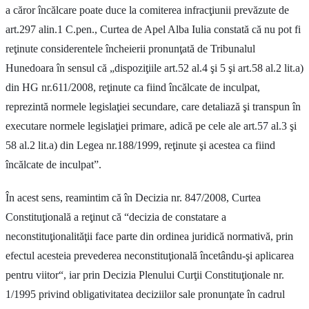
a căror încălcare poate duce la comiterea infracţiunii prevăzute de
art.297 alin.1 C.pen., Curtea de Apel Alba Iulia constată că nu pot fi
reţinute considerentele încheierii pronunţată de Tribunalul
Hunedoara în sensul că „dispoziţiile art.52 al.4 şi 5 şi art.58 al.2 lit.a)
din HG nr.611/2008, reţinute ca fiind încălcate de inculpat,
reprezintă normele legislaţiei secundare, care detaliază şi transpun în
executare normele legislaţiei primare, adică pe cele ale art.57 al.3 şi
58 al.2 lit.a) din Legea nr.188/1999, reţinute şi acestea ca fiind
încălcate de inculpat”.
În acest sens, reamintim că în Decizia nr. 847/2008, Curtea
Constituţională a reţinut că “decizia de constatare a
neconstituţionalităţii face parte din ordinea juridică normativă, prin
efectul acesteia prevederea neconstituţională încetându-şi aplicarea
pentru viitor“, iar prin Decizia Plenului Curţii Constituţionale nr.
1/1995 privind obligativitatea deciziilor sale pronunţate în cadrul