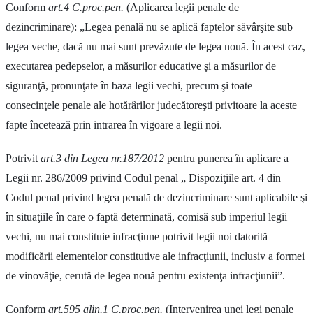
Conform
art.4 C.proc.pen.
(Aplicarea legii penale de
dezincriminare): „Legea penală nu se aplică faptelor săvârşite sub
legea veche, dacă nu mai sunt prevăzute de legea nouă. În acest caz,
executarea pedepselor, a măsurilor educative şi a măsurilor de
siguranţă, pronunţate în baza legii vechi, precum şi toate
consecinţele penale ale hotărârilor judecătoreşti privitoare la aceste
fapte încetează prin intrarea în vigoare a legii noi.
Potrivit
art.3 din Legea nr.187/2012
pentru punerea în aplicare a
Legii nr. 286/2009 privind Codul penal „ Dispoziţiile art. 4 din
Codul penal privind legea penală de dezincriminare sunt aplicabile şi
în situaţiile în care o faptă determinată, comisă sub imperiul legii
vechi, nu mai constituie infracţiune potrivit legii noi datorită
modificării elementelor constitutive ale infracţiunii, inclusiv a formei
de vinovăţie, cerută de legea nouă pentru existenţa infracţiunii”.
Conform
art.595 alin.1 C.proc.pen.
(Intervenirea unei legi penale