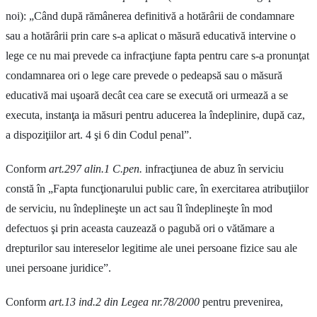
noi): „Când după rămânerea definitivă a hotărârii de condamnare
sau a hotărârii prin care s-a aplicat o măsură educativă intervine o
lege ce nu mai prevede ca infracţiune fapta pentru care s-a pronunţat
condamnarea ori o lege care prevede o pedeapsă sau o măsură
educativă mai uşoară decât cea care se execută ori urmează a se
executa, instanţa ia măsuri pentru aducerea la îndeplinire, după caz,
a dispoziţiilor art. 4 şi 6 din Codul penal”.
Conform
art.297 alin.1 C.pen.
infracţiunea de abuz în serviciu
constă în „Fapta funcţionarului public care, în exercitarea atribuţiilor
de serviciu, nu îndeplineşte un act sau îl îndeplineşte în mod
defectuos şi prin aceasta cauzează o pagubă ori o vătămare a
drepturilor sau intereselor legitime ale unei persoane fizice sau ale
unei persoane juridice”.
Conform
art.13 ind.2 din Legea nr.78/2000
pentru prevenirea,