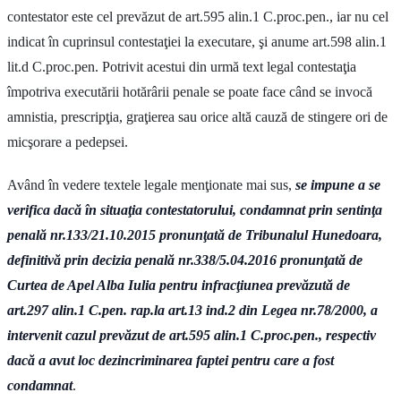
contestator este cel prevăzut de art.595 alin.1 C.proc.pen., iar nu cel
indicat în cuprinsul contestaţiei la executare, şi anume art.598 alin.1
lit.d C.proc.pen. Potrivit acestui din urmă text legal contestaţia
împotriva executării hotărârii penale se poate face când se invocă
amnistia, prescripţia, graţierea sau orice altă cauză de stingere ori de
micşorare a pedepsei.
Având în vedere textele legale menţionate mai sus,
se impune a se
verifica dacă în situaţia contestatorului, condamnat prin sentinţa
penală nr.133/21.10.2015 pronunţată de Tribunalul Hunedoara,
definitivă prin decizia penală nr.338/5.04.2016 pronunţată de
Curtea de Apel Alba Iulia pentru infracţiunea
prevăzută de
art.297 alin.1 C.pen. rap.la art.13 ind.2 din Legea nr.78/2000, a
intervenit cazul prevăzut de art.595 alin.1 C.proc.pen., respectiv
dacă a avut loc dezincriminarea faptei pentru care a fost
condamnat
.