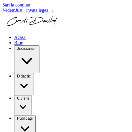
Sari la conținut
VedemJust - invata legea
→
Acasă
Blog
Judiciarism
Didactic
Civism
Publicații