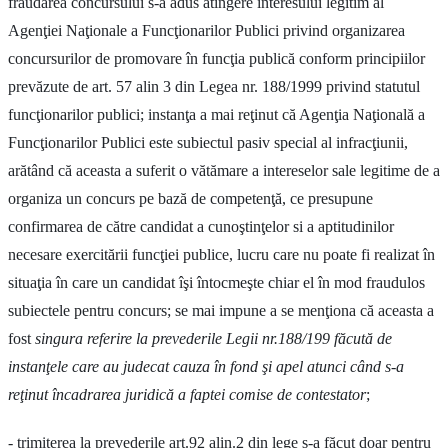
fraudarea concursului s-a adus atingere interesului legitim al
Agenţiei Naţionale a Funcţionarilor Publici privind organizarea
concursurilor de promovare în funcţia publică conform principiilor
prevăzute de art. 57 alin 3 din Legea nr. 188/1999 privind statutul
funcţionarilor publici; instanţa a mai reţinut că Agenţia Naţională a
Funcţionarilor Publici este subiectul pasiv special al infracţiunii,
arătând că aceasta a suferit o vătămare a intereselor sale legitime de a
organiza un concurs pe bază de competenţă, ce presupune
confirmarea de către candidat a cunoştinţelor si a aptitudinilor
necesare exercitării funcţiei publice, lucru care nu poate fi realizat în
situaţia în care un candidat îşi întocmeşte chiar el în mod fraudulos
subiectele pentru concurs; se mai impune a se menţiona că aceasta a
fost
singura referire la prevederile Legii nr.188/199 făcută de
instanţele care au judecat cauza în fond şi apel atunci când s-a
reţinut încadrarea juridică a faptei comise de contestator
;
- trimiterea la prevederile art.92 alin.2 din lege s-a făcut doar pentru