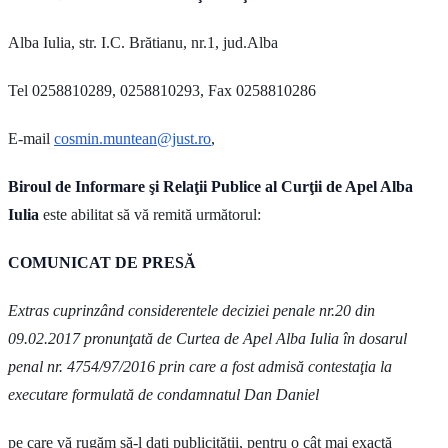
Alba Iulia, str. I.C. Brătianu, nr.1, jud.Alba
Tel 0258810289, 0258810293, Fax 0258810286
E-mail
cosmin.muntean@just.ro
,
Biroul de Informare şi Relaţii Publice al Curţii de Apel Alba
Iulia
este abilitat să vă remită următorul:
COMUNICAT DE PRESĂ
Extras cuprinzând considerentele deciziei penale nr.20 din
09.02.2017 pronunţată de Curtea de Apel Alba Iulia în dosarul
penal nr. 4754/97/2016 prin care a fost admisă contestaţia la
executare formulată de condamnatul Dan Daniel
pe care vă rugăm să-l daţi publicităţii, pentru o cât mai exactă