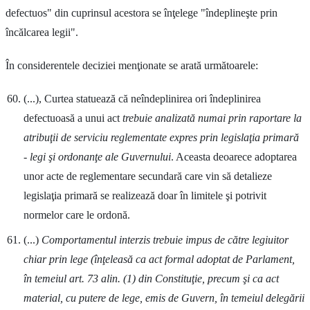
defectuos" din cuprinsul acestora se înţelege "îndeplineşte prin
încălcarea legii".
În considerentele deciziei menţionate se arată următoarele:
(...), Curtea statuează că neîndeplinirea ori îndeplinirea
defectuoasă a unui act
trebuie analizată numai prin raportare la
atribuţii de serviciu reglementate expres prin legislaţia primară
- legi şi ordonanţe ale Guvernului
. Aceasta deoarece adoptarea
unor acte de reglementare secundară care vin să detalieze
legislaţia primară se realizează doar în limitele şi potrivit
normelor care le ordonă.
(...)
Comportamentul interzis trebuie impus de către legiuitor
chiar prin lege (înţeleasă ca act formal adoptat de Parlament,
în temeiul art. 73 alin. (1) din Constituţie, precum şi ca act
material, cu putere de lege, emis de Guvern, în temeiul delegării