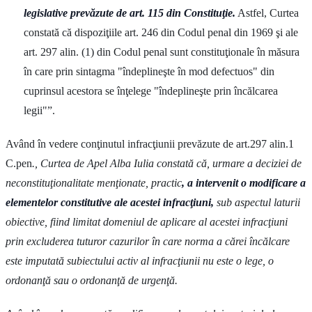
legislative prevăzute de art. 115 din Constituţie.
Astfel, Curtea
constată că dispoziţiile art. 246 din Codul penal din 1969 şi ale
art. 297 alin. (1) din Codul penal sunt constituţionale în măsura
în care prin sintagma "îndeplineşte în mod defectuos" din
cuprinsul acestora se înţelege "îndeplineşte prin încălcarea
legii"”.
Având în vedere conţinutul infracţiunii prevăzute de art.297 alin.1
C.pen
., Curtea de Apel Alba Iulia constată că, urmare a deciziei de
neconstituţionalitate menţionate, practic
, a intervenit o modificare a
elementelor constitutive ale acestei infracţiuni,
sub aspectul laturii
obiective, fiind limitat domeniul de aplicare al acestei infracţiuni
prin excluderea tuturor cazurilor în care norma a cărei încălcare
este imputată subiectului activ al infracţiunii nu este o lege, o
ordonanţă sau o ordonanţă de urgenţă.