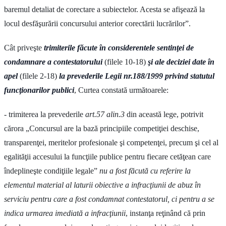
baremul detaliat de corectare a subiectelor. Acesta se afişează la
locul desfăşurării concursului anterior corectării lucrărilor”.
Cât priveşte
trimiterile făcute în considerentele sentinţei de
condamnare a contestatorului
(filele 10-18)
şi ale deciziei date în
apel
(filele 2-18)
la prevederile Legii nr.188/1999
privind statutul
funcţionarilor publici
, Curtea constată următoarele:
- trimiterea la prevederile
art.57 alin.3
din această lege, potrivit
cărora „Concursul are la bază principiile competiţiei deschise,
transparenţei, meritelor profesionale şi competenţei, precum şi cel al
egalităţii accesului la funcţiile publice pentru fiecare cetăţean care
îndeplineşte condiţiile legale”
nu a fost făcută cu referire la
elementul material al laturii obiective a infracţiunii de abuz în
serviciu pentru care a fost condamnat contestatorul, ci pentru a se
indica urmarea imediată a infracţiunii
, instanţa reţinând că prin