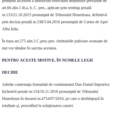
pedepsei accesorii a interzicerii exercitării drepturilor prevăzute de
art.66 alin.1 lit.a, b, C. pen., aplicate prin sentinţa penală
nr.133/21.10.2015 pronunţată de Tribunalul Hunedoara, definitivă
prin decizia penală nr.338/5.04.2016 pronunţată de Curtea de Apel
Alba Iulia.
În baza art.275 alin.3 C.proc.pen. cheltuielile judiciare avansate de
stat vor rămâne în sarcina acestuia.
PENTRU ACESTE MOTIVE, ÎN NUMELE LEGII
DECIDE
Admite contestaţia formulată de condamnatul Dan Daniel împotriva
încheierii penale nr.154/16.11.2016 pronunţată de Tribunalul
Hunedoara în dosarul nr.4754/97/2016, pe care o desfiinţează în
totalitate şi, procedând la soluţionarea cauzei: