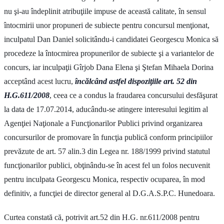
nu şi-au îndeplinit atribuţiile impuse de această calitate, în sensul
întocmirii unor propuneri de subiecte pentru concursul menţionat,
inculpatul Dan Daniel solicitându-i candidatei Georgescu Monica să
procedeze la întocmirea propunerilor de subiecte şi a variantelor de
concurs, iar inculpaţii Gîrjob Dana Elena şi Ştefan Mihaela Dorina
acceptând acest lucru,
încălcând astfel dispoziţiile art. 52 din
H.G.611/2008
, ceea ce a condus la fraudarea concursului desfăşurat
la data de 17.07.2014, aducându-se atingere interesului legitim al
Agenţiei Naţionale a Funcţionarilor Publici privind organizarea
concursurilor de promovare în funcţia publică conform principiilor
prevăzute de art. 57 alin.3 din Legea nr. 188/1999 privind statutul
funcţionarilor publici, obţinându-se în acest fel un folos necuvenit
pentru inculpata Georgescu Monica, respectiv ocuparea, în mod
definitiv, a funcţiei de director general al D.G.A.S.P.C. Hunedoara.
Curtea constată că, potrivit art.52 din H.G. nr.611/2008 pentru