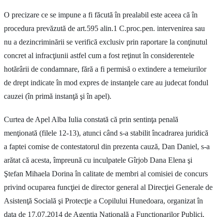
O precizare ce se impune a fi făcută în prealabil este aceea că în
procedura prevăzută de art.595 alin.1 C.proc.pen. intervenirea sau
nu a dezincriminării se verifică exclusiv prin raportare la conţinutul
concret al infracţiunii astfel cum a fost reţinut în considerentele
hotărârii de condamnare, fără a fi permisă o extindere a temeiurilor
de drept indicate în mod expres de instanţele care au judecat fondul
cauzei (în primă instanţă şi în apel).
Curtea de Apel Alba Iulia constată că prin sentinţa penală
menţionată (filele 12-13), atunci când s-a stabilit încadrarea juridică
a faptei comise de contestatorul din prezenta cauză, Dan Daniel, s-a
arătat că acesta, împreună cu inculpatele Gîrjob Dana Elena şi
Ştefan Mihaela Dorina în calitate de membri al comisiei de concurs
privind ocuparea funcţiei de director general al Direcţiei Generale de
Asistenţă Socială şi Protecţie a Copilului Hunedoara, organizat în
data de 17.07.2014 de Agenţia Naţională a Funcţionarilor Publici,