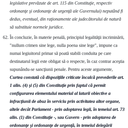
legislative prevăzute de art. 115 din Constituţie, respectiv
ordonanţe şi ordonanţe de urgenţă ale Guvernului) neputând fi
dedus, eventual, din raţionamente ale judecătorului de natură
să substituie normele juridice.
În concluzie, în materie penală, principiul legalităţii incriminării,
"nullum crimen sine lege, nulla poena sine lege", impune ca
numai legiuitorul primar să poată stabili conduita pe care
destinatarul legii este obligat să o respecte, în caz contrar aceştia
supunându-se sancţiunii penale. Pentru aceste argumente,
Curtea constată că dispoziţiile criticate încalcă prevederile art.
1 alin. (4) şi (5) din Constituţie prin faptul că permit
configurarea elementului material al laturii obiective a
infracţiunii de abuz în serviciu prin activitatea altor organe,
altele decât Parlament - prin adoptarea legii, în temeiul art. 73
alin. (1) din Constituţie -, sau Guvern - prin adoptarea de
ordonanţe şi ordonanţe de urgenţă, în temeiul delegării