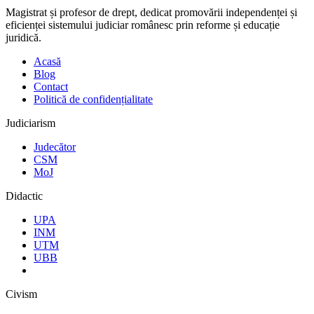
Magistrat și profesor de drept, dedicat promovării independenței și
eficienței sistemului judiciar românesc prin reforme și educație
juridică.
Acasă
Blog
Contact
Politică de confidențialitate
Judiciarism
Judecător
CSM
MoJ
Didactic
UPA
INM
UTM
UBB
Civism