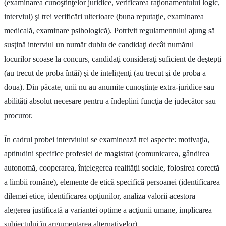
(examinarea cunoştinţelor juridice, verificarea raţionamentului logic,
interviul) şi trei verificări ulterioare (buna reputaţie, examinarea
medicală, examinare psihologică). Potrivit regulamentului ajung să
susţină interviul un număr dublu de candidaţi decât numărul
locurilor scoase la concurs, candidaţi consideraţi suficient de deştepţi
(au trecut de proba întâi) şi de inteligenţi (au trecut şi de proba a
doua). Din păcate, unii nu au anumite cunoştinţe extra-juridice sau
abilităţi absolut necesare pentru a îndeplini funcţia de judecător sau
procuror.
În cadrul probei interviului se examinează trei aspecte: motivaţia,
aptitudini specifice profesiei de magistrat (comunicarea, gândirea
autonomă, cooperarea, înţelegerea realităţii sociale, folosirea corectă
a limbii române), elemente de etică specifică persoanei (identificarea
dilemei etice, identificarea opţiunilor, analiza valorii acestora
alegerea justificată a variantei optime a acţiunii umane, implicarea
subiectului în argumentarea alternativelor).