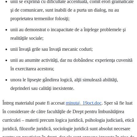
unii se exprimă cu dificultate accentuată, comit erori gramaticale
şi de comunicare, sunt inabili de a purta un dialog, nu au
proprietatea termenilor folosiţi;
unii au demonstrat o incapacitate de a înţelege problemele şi
realităţile sociale;
unii învaţă grile sau învaţă mecanic coduri;
unii au anumite activităţi, dar nu dobândesc experienţa cuvenită
în exercitarea acestora;
unora le lipseşte gândirea logică, alţii simulează abilităţi,
deprinderi sau calităţi inexistente.
Întreg materialul poate fi accesat
minuta\_19oct.doc
. Sper să fie luat
în considerare de către facultăţile de Drept pentru îmbunătăţirea
curriculei – materii precum logica juridică, psihologia judiciară, etică
juridică, filozofie juridică, sociologie juridică sunt absolut necesare