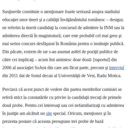
Susţinerile constituie o atenţionare foarte serioasă asupra stadiului
educaţiei unor tineri şi a calităţii învăţământului românesc – desigur,
ne referim la tinerii candidaţi la concursul de admitere la INM sau la
admiterea directă în magistratură, care este probabil cel mai greu şi
mai serios concurs desfăşurat în România pentru o instituţie publică.
Din păcate, extrem de rar s-au asumat astfel de poziţii publice de
către cei implicaţi – acum îmi amintesc doar două: [raportul] din
2006 al asociaţiei SoJust din care am făcut parte, precum şi
interviul
din 2011 dat de fostul decan al Universităţii de Vest, Radu Motica.
Precizez că acest punct de vedere din partea membrilor comisiei se
referă strict la constatările cu privire la candidaţii trecuţi de primele
două probe. Pentru cei interesaţi sau cei nefamiliarizaţi cu admiterea
în justiţie am alcătuit un
site
special. Oricum, menţionez şi în
prezenta postare că aceasta presupune trei probe de bază