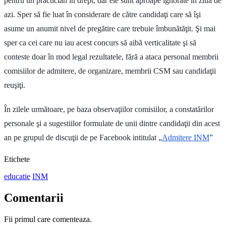
pentru un practician în drept, dar ele sunt aproape ignorate în ziua de
azi. Sper să fie luat în considerare de către candidaţi care să îşi
asume un anumit nivel de pregătire care trebuie îmbunătăţit. Şi mai
sper ca cei care nu iau acest concurs să aibă verticalitate şi să
conteste doar în mod legal rezultatele, fără a ataca personal membrii
comisiilor de admitere, de organizare, membrii CSM sau candidaţii
reuşiţi.
În zilele următoare, pe baza observaţiilor comisiilor, a constatărilor
personale şi a sugestiilor formulate de unii dintre candidaţii din acest
an pe grupul de discuţii de pe Facebook intitulat „
Admitere INM
”
Etichete
educatie
INM
Comentarii
Fii primul care comenteaza.