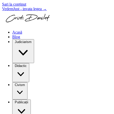
Sari la conținut
VedemJust - invata legea
→
Acasă
Blog
Judiciarism
Didactic
Civism
Publicații