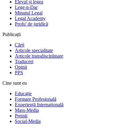
Elevul și legea
Lege-n-Dar
Minutul Legal
Legal Academy
Profu' de juridică
Publicații
Cărți
Articole specialitate
Articole transdisciplinare
Traduceri
Opinii
PPS
Cine sunt eu
Educație
Formare Profesională
Experiență Internațională
Mass-Media
Premii
Social-Media