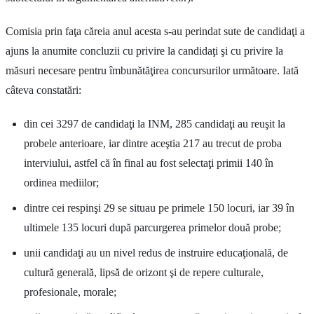
Comisia prin faţa căreia anul acesta s-au perindat sute de candidaţi a
ajuns la anumite concluzii cu privire la candidaţi şi cu privire la
măsuri necesare pentru îmbunătăţirea concursurilor următoare. Iată
câteva constatări:
din cei 3297 de candidaţi la INM, 285 candidaţi au reuşit la
probele anterioare, iar dintre aceştia 217 au trecut de proba
interviului, astfel că în final au fost selectaţi primii 140 în
ordinea mediilor;
dintre cei respinşi 29 se situau pe primele 150 locuri, iar 39 în
ultimele 135 locuri după parcurgerea primelor două probe;
unii candidaţi au un nivel redus de instruire educaţională, de
cultură generală, lipsă de orizont şi de repere culturale,
profesionale, morale;