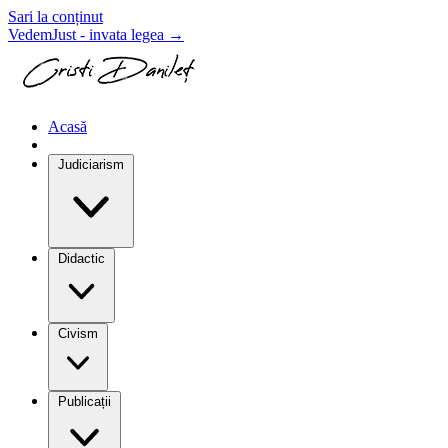
Sari la conținut
VedemJust - invata legea
→
Acasă
Blog
Judiciarism
Didactic
Civism
Publicații