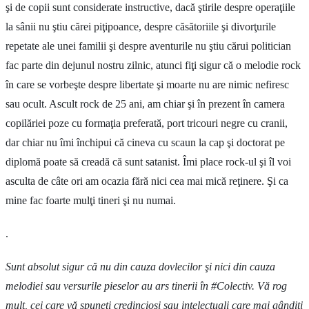
şi de copii sunt considerate instructive, dacă ştirile despre operaţiile
la sânii nu ştiu cărei piţipoance, despre căsătoriile şi divorţurile
repetate ale unei familii şi despre aventurile nu ştiu cărui politician
fac parte din dejunul nostru zilnic, atunci fiţi sigur că o melodie rock
în care se vorbeşte despre libertate şi moarte nu are nimic nefiresc
sau ocult. Ascult rock de 25 ani, am chiar şi în prezent în camera
copilăriei poze cu formaţia preferată, port tricouri negre cu cranii,
dar chiar nu îmi închipui că cineva cu scaun la cap şi doctorat pe
diplomă poate să creadă că sunt satanist. Îmi place rock-ul şi îl voi
asculta de câte ori am ocazia fără nici cea mai mică reţinere. Şi ca
mine fac foarte mulţi tineri şi nu numai.
.
Sunt absolut sigur că nu din cauza dovlecilor şi nici din cauza
melodiei sau versurile pieselor au ars tinerii în #Colectiv. Vă rog
mult, cei care vă spuneţi credincioşi sau intelectuali care mai gândiţi