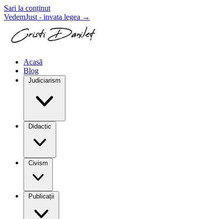
Sari la conținut
VedemJust - invata legea
→
Acasă
Blog
Judiciarism
Didactic
Civism
Publicații