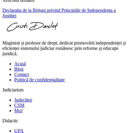
Articolul următor
Declaratia de la Brijuni privind Principiile de Independenta a
Justitiei
Magistrat și profesor de drept, dedicat promovării independenței și
eficienței sistemului judiciar românesc prin reforme și educație
juridică.
Acasă
Blog
Contact
Politică de confidențialitate
Judiciarism
Judecător
CSM
MoJ
Didactic
UPA