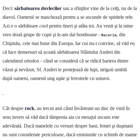
Deci:
sărbatoarea dovlecilor
sau a sfinţilor vine de la celţi, nu de la
diavol. Oamenii se maschează pentru a se ascunde de spiritele rele.
Azi e o sărbătoare
cool
pentru tineri şi atâta tot. Au venit şi la mine
vreo două grupe de copii şi le-am dat bomboane -
, din
Bucuria
Chişinău, cele mai bune din Europa. Iar cui nu-i convine, să văd eu
că face demersuri să scoată sărbătoarea Sfântului Andrei din
calendarul ortodox - când se consideră că se ridică bariera dintre
văzut şi nevăzut, Sf. Andrei te protejează de lupi, strigoii umblă
după oameni, oamenii ung uşite şi ferestrele cu usturoi.
.
Cât despre
rock
, au trecut anii când învârteam un disc de vinil în
sens invers să văd dacă tâmpenia aia cu mesajul ascuns este
adevărată. Dacă manelele cu versuri despre bani, femei şi duşmani
nu sunt considerate periculoase, dacă emisiunile cu schimb de mame