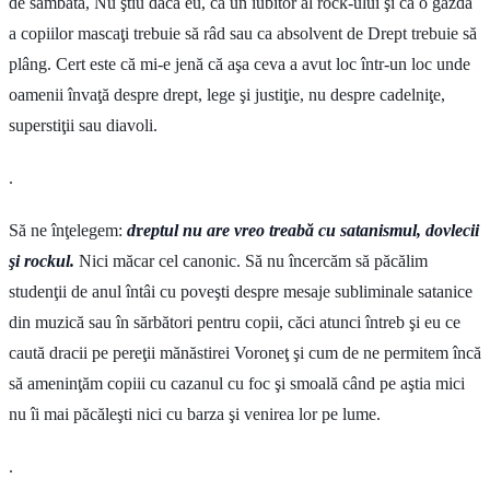
de sâmbătă, Nu ştiu dacă eu, ca un iubitor al rock-ului şi ca o gazdă
a copiilor mascaţi trebuie să râd sau ca absolvent de Drept trebuie să
plâng. Cert este că mi-e jenă că aşa ceva a avut loc într-un loc unde
oamenii învaţă despre drept, lege şi justiţie, nu despre cadelniţe,
superstiţii sau diavoli.
.
Să ne înţelegem:
d
r
eptul nu are vreo treabă cu satanismul, dovlecii
şi rockul.
Nici măcar cel canonic. Să nu încercăm să păcălim
studenţii de anul întâi cu poveşti despre mesaje subliminale satanice
din muzică sau în sărbători pentru copii, căci atunci întreb şi eu ce
caută dracii pe pereţii mănăstirei Voroneţ şi cum de ne permitem încă
să ameninţăm copiii cu cazanul cu foc şi smoală când pe aştia mici
nu îi mai păcăleşti nici cu barza şi venirea lor pe lume.
.