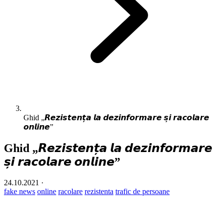
Ghid „𝙍𝙚𝙯𝙞𝙨𝙩𝙚𝙣𝙩̦𝙖 𝙡𝙖 𝙙𝙚𝙯𝙞𝙣𝙛𝙤𝙧𝙢𝙖𝙧𝙚 𝙨̦𝙞 𝙧𝙖𝙘𝙤𝙡𝙖𝙧𝙚
𝙤𝙣𝙡𝙞𝙣𝙚”
Ghid „𝙍𝙚𝙯𝙞𝙨𝙩𝙚𝙣𝙩̦𝙖 𝙡𝙖 𝙙𝙚𝙯𝙞𝙣𝙛𝙤𝙧𝙢𝙖𝙧𝙚
𝙨̦𝙞 𝙧𝙖𝙘𝙤𝙡𝙖𝙧𝙚 𝙤𝙣𝙡𝙞𝙣𝙚”
24.10.2021
·
fake news
online
racolare
rezistenta
trafic de persoane