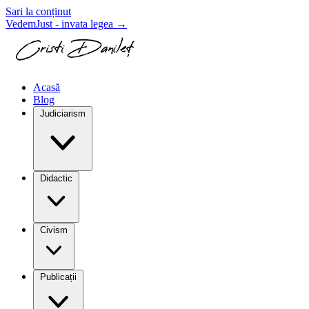
Sari la conținut
VedemJust - invata legea
→
Acasă
Blog
Judiciarism
Didactic
Civism
Publicații