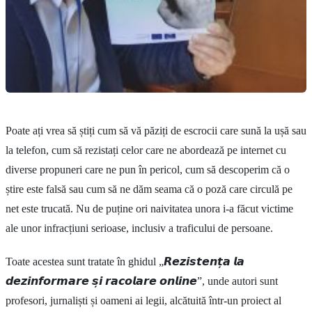
Poate ați vrea să știți cum să vă păziți de escrocii care sună la ușă sau
la telefon, cum să rezistați celor care ne abordează pe internet cu
diverse propuneri care ne pun în pericol, cum să descoperim că o
știre este falsă sau cum să ne dăm seama că o poză care circulă pe
net este trucată. Nu de puține ori naivitatea unora i-a făcut victime
ale unor infracțiuni serioase, inclusiv a traficului de persoane.
Toate acestea sunt tratate în ghidul „𝙍𝙚𝙯𝙞𝙨𝙩𝙚𝙣𝙩̦𝙖 𝙡𝙖
𝙙𝙚𝙯𝙞𝙣𝙛𝙤𝙧𝙢𝙖𝙧𝙚 𝙨̦𝙞 𝙧𝙖𝙘𝙤𝙡𝙖𝙧𝙚 𝙤𝙣𝙡𝙞𝙣𝙚”, unde autori sunt
profesori, jurnaliști și oameni ai legii, alcătuită într-un proiect al