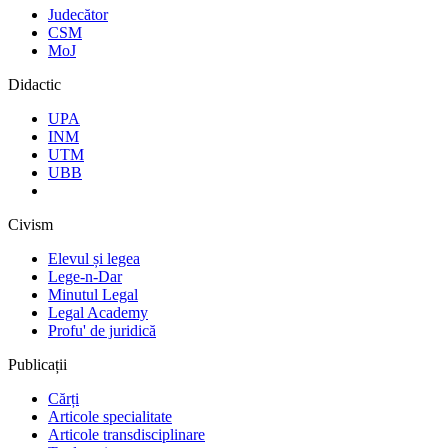
Judecător
CSM
MoJ
Didactic
UPA
INM
UTM
UBB
Civism
Elevul și legea
Lege-n-Dar
Minutul Legal
Legal Academy
Profu' de juridică
Publicații
Cărți
Articole specialitate
Articole transdisciplinare