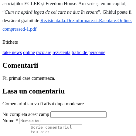
asociațiilor ECLER și Freedom House. Am scris și eu un capitol,
”
Cum ne apără legea de cei care ne duc în eroare
”. Ghidul poate fi
descărcat gratuit de
Rezistenta-la-Dezinformare-si-Racolare-Online-
compressed-1.pdf
Etichete
fake news
online
racolare
rezistenta
trafic de persoane
Comentarii
Fii primul care comenteaza.
Lasa un comentariu
Comentariul tau va fi afisat dupa moderare.
Nu completa acest camp
Nume
*