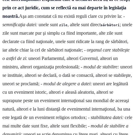
prin ce act juridic, cum se reflectă ea mai departe în legislaţia
noastră.
Aşa am constatat că nu există reguli clare cu privire la: -
semnificaţia datei:
unele sunt
, altele sunt direct
; unele
zile
sărbători
zile sunt marcate pur şi simplu ca fiind importante, alte zile sunt
declarate ca fiind naţionale, unele sunt ridicate la rang de sărbători,
iar altele chiar la cel de sărbători naţionale;
- organul care stabileşte
o astfel de zi
: uneori Parlamentul, alteori Guvernul, alteori un
ministru, alteori organizaţia profesională;
- modul de stabilire:
uneori
se instituie, alteori se declară, o dată se consacră, alteori se stabileşte,
uneori se proclamă; -
modul de alegere a datei
: uneori are legătură
cu un eveniment istoric, alteori e aleasă aleatoriu, alteori se
suprapune peste un eveniment internaţional sau mondial de aceeaşi
natură, alteori e la luni distanţă de evenimentul internaţional, ba una
este legată de un eveniment religios ortodox;
- stabilitatea datei:
cele
mai multe date sunt fixe, altele sunt flexibile;
- modul de stabilire a
denumirii:
uneori se scrie denumirea cu litere mari, alteori cu litere