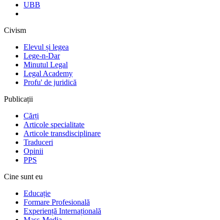
UBB
Civism
Elevul și legea
Lege-n-Dar
Minutul Legal
Legal Academy
Profu' de juridică
Publicații
Cărți
Articole specialitate
Articole transdisciplinare
Traduceri
Opinii
PPS
Cine sunt eu
Educație
Formare Profesională
Experiență Internațională
Mass-Media