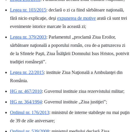
Legea nr. 103/2015
: declară o zi ca fiind sărbătoare naţională,
fără nicio explicaţie, deşi
expunerea de motive
arată că sunt trei
evenimente istorice marcate în această zi;
Legea nr. 379/2003
: Parlamentul „proclamă Ziua Eroilor,
sărbătoare naţională a poporului român, cea de-a patruzecea zi
de la Sfintele Paşti, Ziua Înălţării Domnului Isus Hristos, potrivit
tradiţiei româneşti”.
Legea nr. 22/2015
: instituie Ziua Naţională a Ambulanţei din
România.
HG nr. 467/2010
: Guvernul instituie ziua rezervistului militar;
HG nr. 364/1994
: Guvernul instituie „Ziua justiţiei”;
Ordinul nr. 176/2013
: ministrul de interne stabileşte nu mai puţin
de 39 de zile aniversare;
Ordinul nr. 539/2008
: ministrul mediului declară Ziua