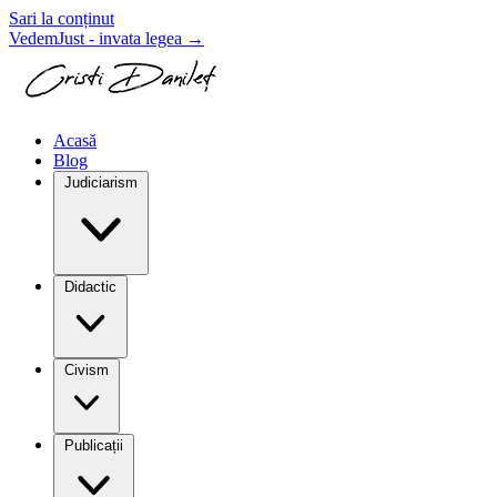
Sari la conținut
VedemJust - invata legea
→
Acasă
Blog
Judiciarism
Didactic
Civism
Publicații