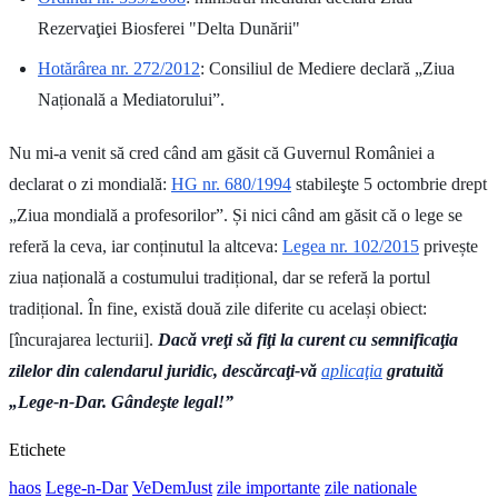
Rezervaţiei Biosferei "Delta Dunării"
Hotărârea nr. 272/2012
: Consiliul de Mediere declară „Ziua
Națională a Mediatorului”.
Nu mi-a venit să cred când am găsit că Guvernul României a
declarat o zi mondială:
HG nr. 680/1994
stabileşte 5 octombrie drept
„Ziua mondială a profesorilor”. Și nici când am găsit că o lege se
referă la ceva, iar conținutul la altceva:
Legea nr. 102/2015
privește
ziua națională a costumului tradițional, dar se referă la portul
tradițional. În fine, există două zile diferite cu același obiect:
[încurajarea lecturii].
Dacă vreţi să fiţi la curent cu semnificaţia
zilelor din calendarul juridic, descărcaţi-vă
aplicaţia
gratuită
„Lege-n-Dar. Gândeşte legal!”
Etichete
haos
Lege-n-Dar
VeDemJust
zile importante
zile nationale