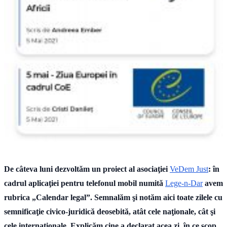
De câteva luni dezvoltăm un proiect al asociaţiei
VeDem Just
: în
cadrul aplicaţiei pentru telefonul mobil numită
Lege-n-Dar
avem
rubrica „Calendar legal”. Semnalăm şi notăm aici toate zilele cu
semnificaţie civico-juridică deosebită, atât cele naţionale, cât şi
cele internaţionale. Explicăm cine a declarat acea zi, în ce scop,