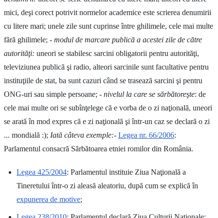
mici, deşi corect potrivit normelor academice este scrierea denumirii
cu litere mari; unele zile sunt cuprinse între ghilimele, cele mai multe
fără ghilimele;
- modul de marcare publică a acestei zile de către
autorităţi:
uneori se stabilesc sarcini obligatorii pentru autorităţi,
televiziunea publică şi radio, alteori sarcinile sunt facultative pentru
instituţiile de stat, ba sunt cazuri când se trasează sarcini şi pentru
ONG-uri sau simple persoane;
- nivelul la care se sărbătoreşte
: de
cele mai multe ori se subînţelege că e vorba de o zi naţională, uneori
se arată în mod expres că e zi naţională şi într-un caz se declară o zi
... mondială :);
Iată câteva exemple:
-
Legea nr. 66/2006
:
Parlamentul consacră Sărbătoarea etniei romilor din România.
Legea 425/2004
: Parlamentul instituie Ziua Naţională a
Tineretului într-o zi aleasă aleatoriu, după cum se explică în
expunerea de motive
;
Legea 238/2010
: Parlamentul declară Ziua Culturii Naţionale;