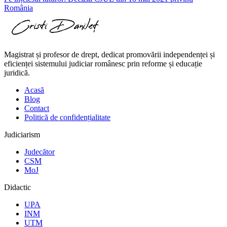
România
Magistrat și profesor de drept, dedicat promovării independenței și
eficienței sistemului judiciar românesc prin reforme și educație
juridică.
Acasă
Blog
Contact
Politică de confidențialitate
Judiciarism
Judecător
CSM
MoJ
Didactic
UPA
INM
UTM