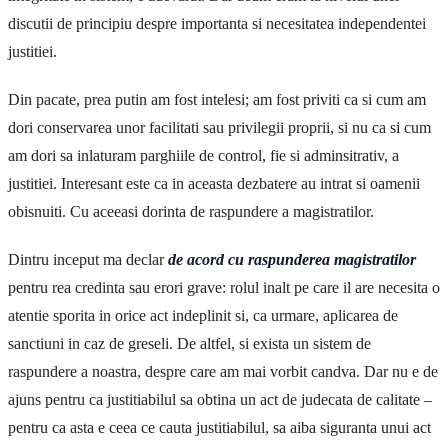
discutii de principiu despre importanta si necesitatea independentei
justitiei.
Din pacate, prea putin am fost intelesi; am fost priviti ca si cum am
dori conservarea unor facilitati sau privilegii proprii, si nu ca si cum
am dori sa inlaturam parghiile de control, fie si adminsitrativ, a
justitiei. Interesant este ca in aceasta dezbatere au intrat si oamenii
obisnuiti. Cu aceeasi dorinta de raspundere a magistratilor.
Dintru inceput ma declar
de acord cu raspunderea magistratilor
pentru rea credinta sau erori grave: rolul inalt pe care il are necesita o
atentie sporita in orice act indeplinit si, ca urmare, aplicarea de
sanctiuni in caz de greseli. De altfel, si exista un sistem de
raspundere a noastra, despre care am mai vorbit candva. Dar nu e de
ajuns pentru ca justitiabilul sa obtina un act de judecata de calitate –
pentru ca asta e ceea ce cauta justitiabilul, sa aiba siguranta unui act