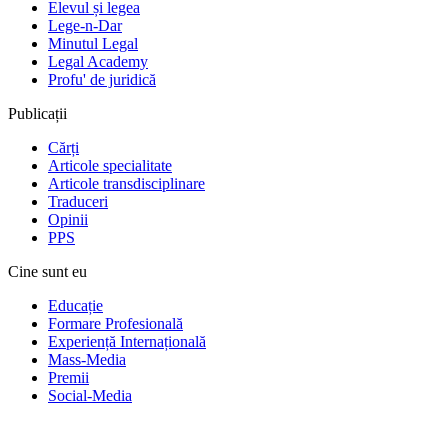
Elevul și legea
Lege-n-Dar
Minutul Legal
Legal Academy
Profu' de juridică
Publicații
Cărți
Articole specialitate
Articole transdisciplinare
Traduceri
Opinii
PPS
Cine sunt eu
Educație
Formare Profesională
Experiență Internațională
Mass-Media
Premii
Social-Media