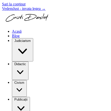
Sari la conținut
VedemJust - invata legea
→
Acasă
Blog
Judiciarism
Didactic
Civism
Publicații