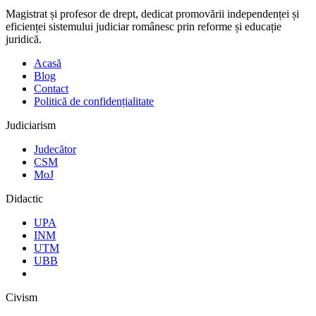
Magistrat și profesor de drept, dedicat promovării independenței și
eficienței sistemului judiciar românesc prin reforme și educație
juridică.
Acasă
Blog
Contact
Politică de confidențialitate
Judiciarism
Judecător
CSM
MoJ
Didactic
UPA
INM
UTM
UBB
Civism