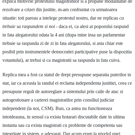
explica motivele protestului magistratilor si a propane modalitatile de
rezolvare a crizei din justitie, m-am confruntat cu urmatoarea
situatie: toti pareau a intelege protestul nostru, dar ne replicau
ca
trebuie sa raspundem si noi
- daca ei, ca alesi ai poporului raspund
in fata alegatorului odata la 4 ani (dupa mine insa un parlamentar
trebuie sa raspunda zi de zi in fata alegatorului, si asta chiar este
posibil prin instrumentele democratiei participative puse la dispozitia
votantului), ar trebui si ca magistratii sa raspunda in fata cuiva.
Replica mea a fost ca statul de drept presupune separatia puterilor in
stat, iar ca aceasta la randul ei reclama independenta justitiei, ceea ce
presupune reguli de autoreglare a sistemului prin caile de atac si
autogestionare a carierei magistratilor prin consiliul judiciar
independent (la noi, CSM). Bun, ca astea nu functioneaza
intotdeauna, in sensul ca exista hotarari discutabile date in ultima
instanta sau ca exista magistrati cu probleme de competenta sau
integritate in sistem, e adevarat. Dar acum eram la nivelul unei