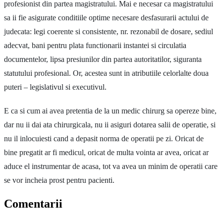
profesionist din partea magistratului. Mai e necesar ca magistratului
sa ii fie asigurate conditiile optime necesare desfasurarii actului de
judecata: legi coerente si consistente, nr. rezonabil de dosare, sediul
adecvat, bani pentru plata functionarii instantei si circulatia
documentelor, lipsa presiunilor din partea autoritatilor, siguranta
statutului profesional. Or, acestea sunt in atributiile celorlalte doua
puteri – legislativul si executivul.
E ca si cum ai avea pretentia de la un medic chirurg sa opereze bine,
dar nu ii dai ata chirurgicala, nu ii asiguri dotarea salii de operatie, si
nu il inlocuiesti cand a depasit norma de operatii pe zi. Oricat de
bine pregatit ar fi medicul, oricat de multa vointa ar avea, oricat ar
aduce el instrumentar de acasa, tot va avea un minim de operatii care
se vor incheia prost pentru pacienti.
Comentarii