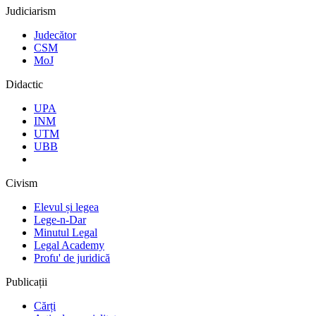
Judiciarism
Judecător
CSM
MoJ
Didactic
UPA
INM
UTM
UBB
Civism
Elevul și legea
Lege-n-Dar
Minutul Legal
Legal Academy
Profu' de juridică
Publicații
Cărți