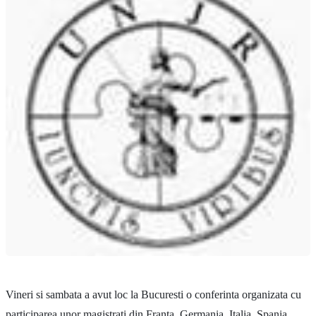
Vineri si sambata a avut loc la Bucuresti o conferinta organizata cu
participarea unor magistrati din Franta, Germania, Italia, Spania,