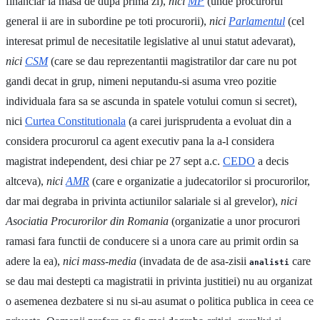
financiar la masa de dupa prima zi),
nici
MP
(unde procurorul
general ii are in subordine pe toti procurorii),
nici
Parlamentul
(cel
interesat primul de necesitatile legislative al unui statut adevarat),
nici
CSM
(care se dau reprezentantii magistratilor dar care nu pot
gandi decat in grup, nimeni neputandu-si asuma vreo pozitie
individuala fara sa se ascunda in spatele votului comun si secret),
nici
Curtea Constitutionala
(a carei jurisprudenta a evoluat din a
considera procurorul ca agent executiv pana la a-l considera
magistrat independent, desi chiar pe 27 sept a.c.
CEDO
a decis
altceva),
nici
AMR
(care e organizatie a judecatorilor si procurorilor,
dar mai degraba in privinta actiunilor salariale si al grevelor),
nici
Asociatia Procurorilor din Romania
(organizatie a unor procurori
ramasi fara functii de conducere si a unora care au primit ordin sa
adere la ea),
nici mass-media
(invadata de de asa-zisii
care
analisti
se dau mai destepti ca magistratii in privinta justitiei) nu au organizat
o asemenea dezbatere si nu si-au asumat o politica publica in ceea ce