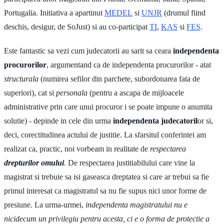
Portugalia. Initiativa a apartinut
MEDEL
si
UNJR
(drumul fiind
deschis, desigur, de SoJust) si au co-participat
TI
,
KAS
si
FES
.
Este fantastic sa vezi cum judecatorii au sarit sa ceara
independenta
procurorilor
, argumentand ca de independenta procurorilor - atat
structurala
(numirea sefilor din parchete, subordonarea fata de
superiori), cat si
personala
(pentru a ascapa de mijloacele
administrative prin care unui procuror i se poate impune o anumita
solutie) - depinde in cele din urma
independenta judecatoril
or si,
deci, corectitudinea actului de justitie. La sfarsitul conferintei am
realizat ca, practic, noi vorbeam in realitate de
respectarea
drepturilor omului
.
De respectarea justitiabilului care vine la
magistrat si trebuie sa isi gaseasca dreptatea si care ar trebui sa fie
primul interesat ca magistratul sa nu fie supus nici unor forme de
presiune. La urma-urmei,
independenta magistratului nu e
nicidecum un privilegiu pentru acesta, ci e o forma de protectie a