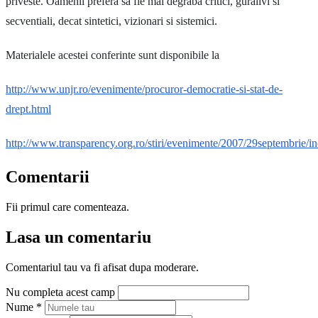
priveste. Oamenii prefera sa fie mai degraba critici, guralivi si
secventiali, decat sintetici, vizionari si sistemici.
Materialele acestei conferinte sunt disponibile la
http://www.unjr.ro/evenimente/procuror-democratie-si-stat-de-
drept.html
http://www.transparency.org.ro/stiri/evenimente/2007/29septembrie/i
Comentarii
Fii primul care comenteaza.
Lasa un comentariu
Comentariul tau va fi afisat dupa moderare.
Nu completa acest camp
Nume
*