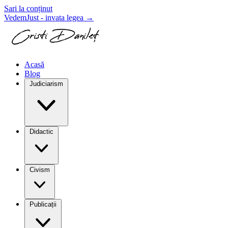
Sari la conținut
VedemJust - invata legea
→
Acasă
Blog
Judiciarism
Didactic
Civism
Publicații