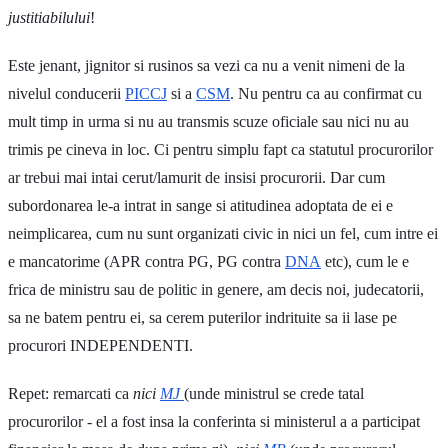
justitiabilului
!
Este jenant, jignitor si rusinos sa vezi ca nu a venit nimeni de la
nivelul conducerii
PICCJ
si a
CSM
. Nu pentru ca au confirmat cu
mult timp in urma si nu au transmis scuze oficiale sau nici nu au
trimis pe cineva in loc. Ci pentru simplu fapt ca statutul procurorilor
ar trebui mai intai cerut/lamurit de insisi procurorii. Dar cum
subordonarea le-a intrat in sange si atitudinea adoptata de ei e
neimplicarea, cum nu sunt organizati civic in nici un fel, cum intre ei
e mancatorime (APR contra PG, PG contra
DNA
etc), cum le e
frica de ministru sau de politic in genere, am decis noi, judecatorii,
sa ne batem pentru ei, sa cerem puterilor indrituite sa ii lase pe
procurori INDEPENDENTI.
Repet: remarcati ca
nici
MJ
(unde ministrul se crede tatal
procurorilor - el a fost insa la conferinta si ministerul a a participat