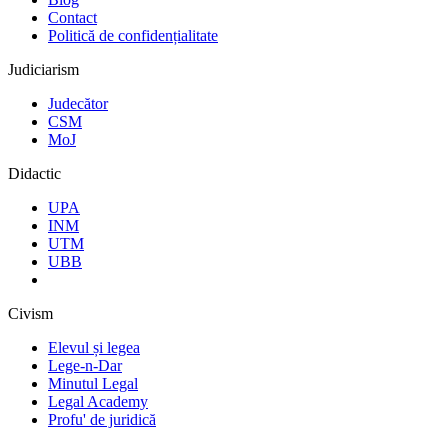
Contact
Politică de confidențialitate
Judiciarism
Judecător
CSM
MoJ
Didactic
UPA
INM
UTM
UBB
Civism
Elevul și legea
Lege-n-Dar
Minutul Legal
Legal Academy
Profu' de juridică