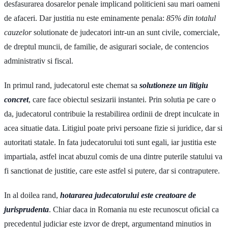
desfasurarea dosarelor penale implicand politicieni sau mari oameni
de afaceri. Dar justitia nu este eminamente penala:
85% din totalul
cauzelor
solutionate de judecatori intr-un an sunt civile, comerciale,
de dreptul muncii, de familie, de asigurari sociale, de contencios
administrativ si fiscal.
In primul rand, judecatorul este chemat sa
solutioneze un litigiu
concret
, care face obiectul sesizarii instantei. Prin solutia pe care o
da, judecatorul contribuie la restabilirea ordinii de drept inculcate in
acea situatie data. Litigiul poate privi persoane fizie si juridice, dar si
autoritati statale. In fata judecatorului toti sunt egali, iar justitia este
impartiala, astfel incat abuzul comis de una dintre puterile statului va
fi sanctionat de justitie, care este astfel si putere, dar si contraputere.
In al doilea rand,
hotararea judecatorului este creatoare de
jurisprudenta
. Chiar daca in Romania nu este recunoscut oficial ca
precedentul judiciar este izvor de drept, argumentand minutios in