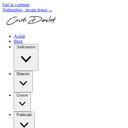
Sari la conținut
VedemJust - invata legea
→
Acasă
Blog
Judiciarism
Didactic
Civism
Publicații