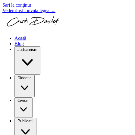
Sari la conținut
VedemJust - invata legea
→
Acasă
Blog
Judiciarism
Didactic
Civism
Publicații