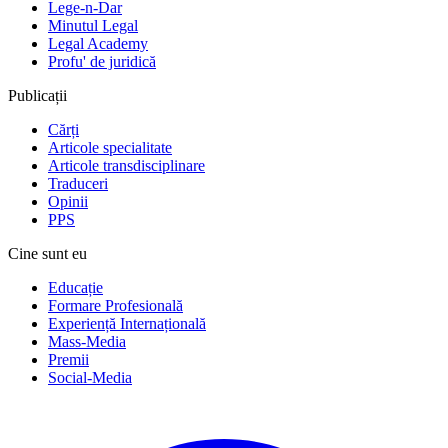
Lege-n-Dar
Minutul Legal
Legal Academy
Profu' de juridică
Publicații
Cărți
Articole specialitate
Articole transdisciplinare
Traduceri
Opinii
PPS
Cine sunt eu
Educație
Formare Profesională
Experiență Internațională
Mass-Media
Premii
Social-Media