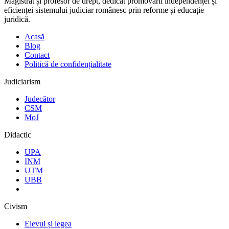
Magistrat și profesor de drept, dedicat promovării independenței și
eficienței sistemului judiciar românesc prin reforme și educație
juridică.
Acasă
Blog
Contact
Politică de confidențialitate
Judiciarism
Judecător
CSM
MoJ
Didactic
UPA
INM
UTM
UBB
Civism
Elevul și legea