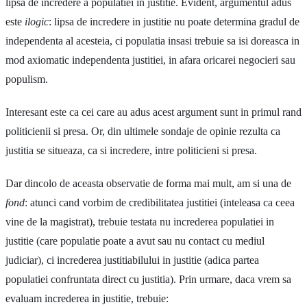
lipsa de incredere a populatiei in justitie. Evident, argumentul adus
este
ilogic
: lipsa de incredere in justitie nu poate determina gradul de
independenta al acesteia, ci populatia insasi trebuie sa isi doreasca in
mod axiomatic independenta justitiei, in afara oricarei negocieri sau
populism.
Interesant este ca cei care au adus acest argument sunt in primul rand
politicienii si presa. Or, din ultimele sondaje de opinie rezulta ca
justitia se situeaza, ca si incredere, intre politicieni si presa.
Dar dincolo de aceasta observatie de forma mai mult, am si una de
fond
: atunci cand vorbim de credibilitatea justitiei (inteleasa ca ceea
vine de la magistrat), trebuie testata nu increderea populatiei in
justitie (care populatie poate a avut sau nu contact cu mediul
judiciar), ci increderea justitiabilului in justitie (adica partea
populatiei confruntata direct cu justitia). Prin urmare, daca vrem sa
evaluam increderea in justitie, trebuie: