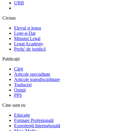
UBB
Civism
Elevul și legea
Lege-n-Dar
Minutul Legal
Legal Academy
Profu' de juridică
Publicații
Cărți
Articole specialitate
Articole transdisciplinare
Traduceri
Opinii
PPS
Cine sunt eu
Educație
Formare Profesională
Experiență Internațională
Mass-Media