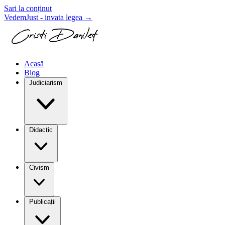
Sari la conținut
VedemJust - invata legea
→
Acasă
Blog
Judiciarism
Didactic
Civism
Publicații