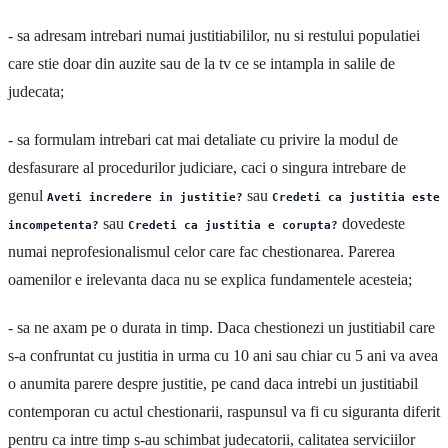
- sa adresam intrebari numai justitiabililor, nu si restului populatiei
care stie doar din auzite sau de la tv ce se intampla in salile de
judecata;
- sa formulam intrebari cat mai detaliate cu privire la modul de
desfasurare al procedurilor judiciare, caci o singura intrebare de
genul
sau
Aveti incredere in justitie?
Credeti ca justitia este
sau
dovedeste
incompetenta?
Credeti ca justitia e corupta?
numai neprofesionalismul celor care fac chestionarea. Parerea
oamenilor e irelevanta daca nu se explica fundamentele acesteia;
- sa ne axam pe o durata in timp. Daca chestionezi un justitiabil care
s-a confruntat cu justitia in urma cu 10 ani sau chiar cu 5 ani va avea
o anumita parere despre justitie, pe cand daca intrebi un justitiabil
contemporan cu actul chestionarii, raspunsul va fi cu siguranta diferit
pentru ca intre timp s-au schimbat judecatorii, calitatea serviciilor