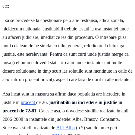
etc;
- sa se procedeze la chestionare pe o arie restransa, adica zonala,
nicidecum nationala. Justitiabilii trebuie testati la usa instantei unde
au afaceri judiciare, imediat ce ies din proceduri. O intrebare pusa
unui cetatean de pe strada cu titlul general, referitoare la intreaga
justitie, este nerelevanta. Pentru ca sunt curti unde justitia merge ca
unsa (cel putin e dovedit statistic ca in unele instante sunt multe
dosare solutionate in timp scurt iar solutiile sunt mentinute in caile de
atac intr-un procent ridicat), aspect care lasa de dorit in alte instante.
Asa incat sunt in masura sa afirm: daca populatia are incredere in
justitie in
procent
de 26,
justitiabilii au incredere in justitie in
procent de 72-81
. Ca este asa, o dovedesc studiile realizate in anii
2006-2008 in instantele din judetele: Alba, Brasov, Constanta,
Suceava - studii realizate de
APJ Alba
(p.5) sau de un expert