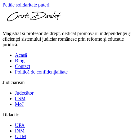
Petitie solidaritate puteri
Magistrat și profesor de drept, dedicat promovării independenței și
eficienței sistemului judiciar românesc prin reforme și educație
juridică.
Acasă
Blog
Contact
Politică de confidențialitate
Judiciarism
Judecător
CSM
MoJ
Didactic
UPA
INM
UTM