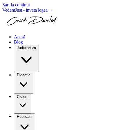
Sari la conținut
VedemJust - invata legea
→
Acasă
Blog
Judiciarism
Didactic
Civism
Publicații