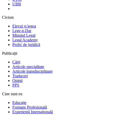
UBB
Civism
Elevul și legea
Lege-n-Dar
Minutul Legal
Legal Academy
Profu' de juridică
Publicații
Cărți
Articole specialitate
Articole transdisciplinare
Traduceri
Opinii
PPS
Cine sunt eu
Educație
Formare Profesională
Experiență Internațională