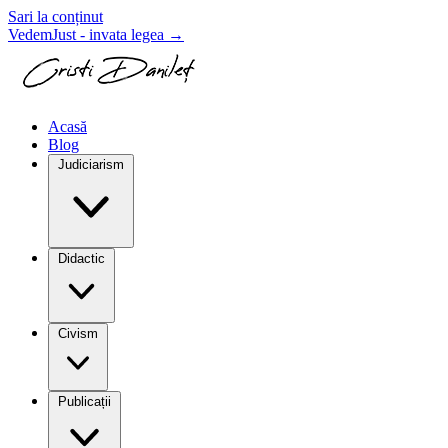
Sari la conținut
VedemJust - invata legea
→
Acasă
Blog
Judiciarism
Didactic
Civism
Publicații