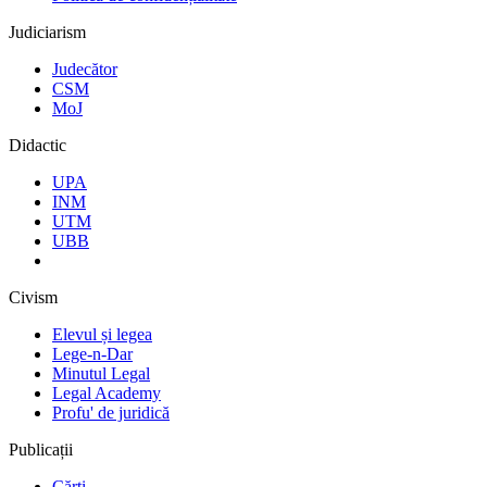
Judiciarism
Judecător
CSM
MoJ
Didactic
UPA
INM
UTM
UBB
Civism
Elevul și legea
Lege-n-Dar
Minutul Legal
Legal Academy
Profu' de juridică
Publicații
Cărți