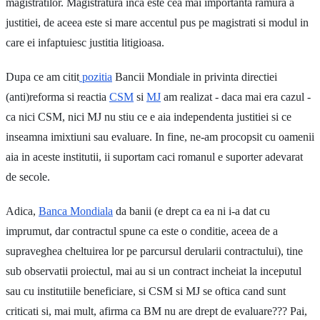
magistratilor. Magistratura inca este cea mai importanta ramura a
justitiei, de aceea este si mare accentul pus pe magistrati si modul in
care ei infaptuiesc justitia litigioasa.
Dupa ce am citit
pozitia
Bancii Mondiale in privinta directiei
(anti)reforma si reactia
CSM
si
MJ
am realizat - daca mai era cazul -
ca nici CSM, nici MJ nu stiu ce e aia independenta justitiei si ce
inseamna imixtiuni sau evaluare. In fine, ne-am procopsit cu oamenii
aia in aceste institutii, ii suportam caci romanul e suporter adevarat
de secole.
Adica,
Banca Mondiala
da banii (e drept ca ea ni i-a dat cu
imprumut, dar contractul spune ca este o conditie, aceea de a
supraveghea cheltuirea lor pe parcursul derularii contractului), tine
sub observatii proiectul, mai au si un contract incheiat la inceputul
sau cu institutiile beneficiare, si CSM si MJ se oftica cand sunt
criticati si, mai mult, afirma ca BM nu are drept de evaluare??? Pai,