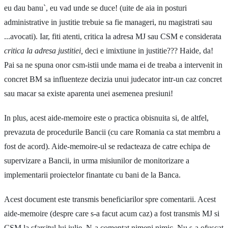
eu dau banu`, eu vad unde se duce! (uite de aia in posturi
administrative in justitie trebuie sa fie manageri, nu magistrati sau
...avocati). Iar, fiti atenti, critica la adresa MJ sau CSM e considerata
critica la adresa justitiei,
deci e imixtiune in justitie??? Haide, da!
Pai sa ne spuna onor csm-istii unde mama ei de treaba a intervenit in
concret BM sa influenteze decizia unui judecator intr-un caz concret
sau macar sa existe aparenta unei asemenea presiuni!
In plus, acest aide-memoire este o practica obisnuita si, de altfel,
prevazuta de procedurile Bancii (cu care Romania ca stat membru a
fost de acord). Aide-memoire-ul se redacteaza de catre echipa de
supervizare a Bancii, in urma misiunilor de monitorizare a
implementarii proiectelor finantate cu bani de la Banca.
Acest document este transmis beneficiarilor spre comentarii. Acest
aide-memoire (despre care s-a facut acum caz) a fost transmis MJ si
CSM la sfarsitul lui iulie. N-a comentat nimeni nimic. Nu s-a ofuscat