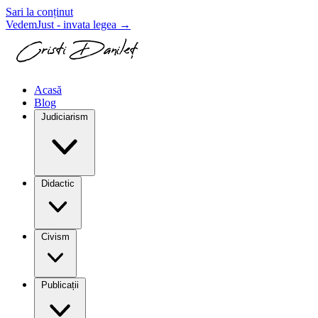
Sari la conținut
VedemJust - invata legea
→
Acasă
Blog
Judiciarism
Didactic
Civism
Publicații