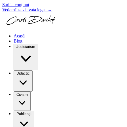
Sari la conținut
VedemJust - invata legea
→
Acasă
Blog
Judiciarism
Didactic
Civism
Publicații