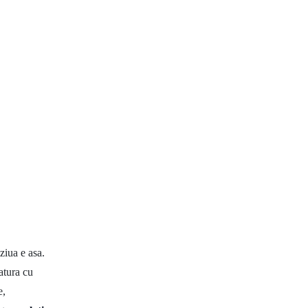
ziua e asa.
atura cu
e,