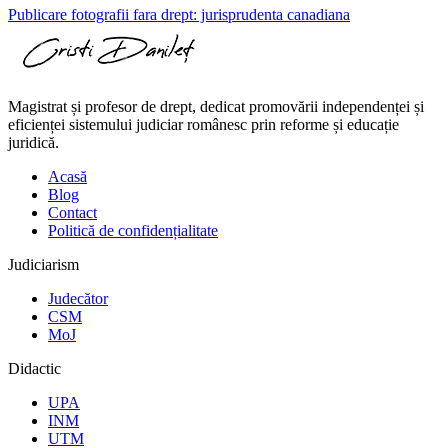
Publicare fotografii fara drept: jurisprudenta canadiana
Magistrat și profesor de drept, dedicat promovării independenței și
eficienței sistemului judiciar românesc prin reforme și educație
juridică.
Acasă
Blog
Contact
Politică de confidențialitate
Judiciarism
Judecător
CSM
MoJ
Didactic
UPA
INM
UTM