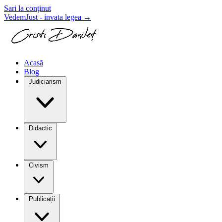
Sari la conținut
VedemJust - invata legea
→
Acasă
Blog
Judiciarism
Didactic
Civism
Publicații