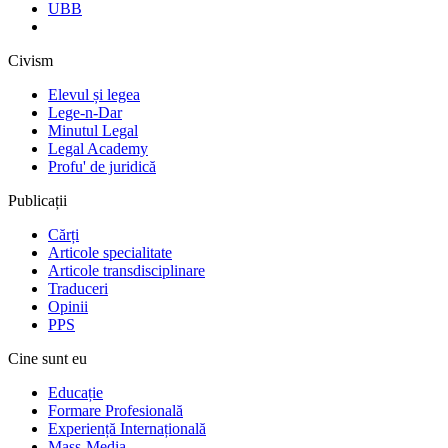
UBB
Civism
Elevul și legea
Lege-n-Dar
Minutul Legal
Legal Academy
Profu' de juridică
Publicații
Cărți
Articole specialitate
Articole transdisciplinare
Traduceri
Opinii
PPS
Cine sunt eu
Educație
Formare Profesională
Experiență Internațională
Mass-Media