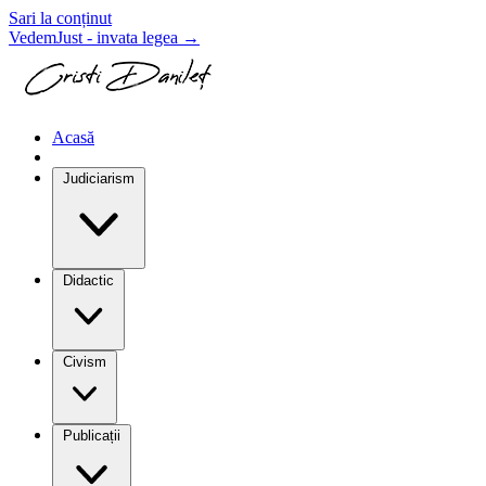
Sari la conținut
VedemJust - invata legea
→
Acasă
Blog
Judiciarism
Didactic
Civism
Publicații