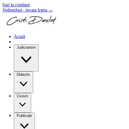
Sari la conținut
VedemJust - invata legea
→
Acasă
Blog
Judiciarism
Didactic
Civism
Publicații