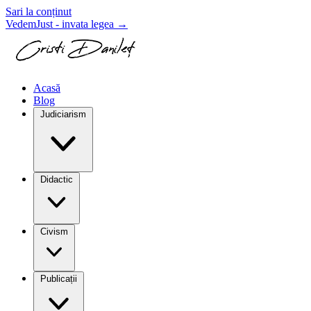
Sari la conținut
VedemJust - invata legea
→
Acasă
Blog
Judiciarism
Didactic
Civism
Publicații