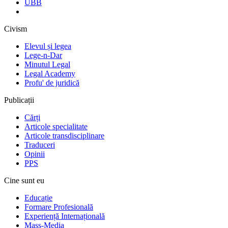
UBB
Civism
Elevul și legea
Lege-n-Dar
Minutul Legal
Legal Academy
Profu' de juridică
Publicații
Cărți
Articole specialitate
Articole transdisciplinare
Traduceri
Opinii
PPS
Cine sunt eu
Educație
Formare Profesională
Experiență Internațională
Mass-Media