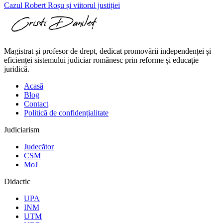
Cazul Robert Roșu și viitorul justiției
Magistrat și profesor de drept, dedicat promovării independenței și
eficienței sistemului judiciar românesc prin reforme și educație
juridică.
Acasă
Blog
Contact
Politică de confidențialitate
Judiciarism
Judecător
CSM
MoJ
Didactic
UPA
INM
UTM