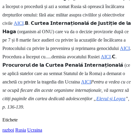
a început o procedură și azi a somat Rusia să oprească încălcarea
drepturilor omului: fără atac militar asupra civililor și obiectivelor
civile
AICI
.𝗕. 𝗖𝘂𝗿𝘁𝗲𝗮 𝗜𝗻𝘁𝗲𝗿𝗻𝗮𝘁̦𝗶𝗼𝗻𝗮𝗹𝗮̆ 𝗱𝗲 𝗝𝘂𝘀𝘁𝗶𝘁̦𝗶𝗲 𝗱𝗲 𝗹𝗮
𝗛𝗮𝗴𝗮 (organism al ONU) care va da o decizie provizorie după ce
pe 7 și 8 martie face audieri cu privire la acuzațiile de încălcarea a
Protocolului cu privire la prevenirea și reprimarea genocidului
AICI
.
Procedura a început cu.....demisia avocatului Rusiei
AICI
.𝗖.
𝗣𝗿𝗼𝗰𝘂𝗿𝗼𝗿𝘂𝗹 𝗱𝗲 𝗹𝗮 𝗖𝘂𝗿𝘁𝗲𝗮 𝗣𝗲𝗻𝗮𝗹𝗮̆ 𝗜𝗻𝘁𝗲𝗿𝗻𝗮𝘁̦𝗶𝗼𝗻𝗮𝗹𝗮̆ (ce
se aplică statelor care au semnat Statutul de la Roma) a demarat o
anchetă cu privire la tragedia din Ucraina
AICI
Pentru a vedea cu ce
se ocupă fiecare din aceste organisme internaționale, vă sugerez să
citiți paginile din cartea dedicată adolescenților „
Elevul și Legea
”,
p. 136-139.
Etichete
razboi
Rusia
Ucraina