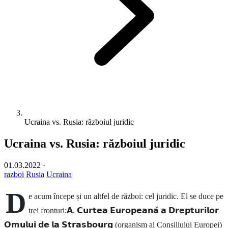
Ucraina vs. Rusia: războiul juridic
Ucraina vs. Rusia: războiul juridic
01.03.2022
·
razboi
Rusia
Ucraina
D
e acum începe și un altfel de război: cel juridic. El se duce pe
trei fronturi:𝗔. 𝗖𝘂𝗿𝘁𝗲𝗮 𝗘𝘂𝗿𝗼𝗽𝗲𝗮𝗻𝗮̆ 𝗮 𝗗𝗿𝗲𝗽𝘁𝘂𝗿𝗶𝗹𝗼𝗿
𝗢𝗺𝘂𝗹𝘂𝗶 𝗱𝗲 𝗹𝗮 𝗦𝘁𝗿𝗮𝘀𝗯𝗼𝘂𝗿𝗴 (organism al Consiliului Europei)