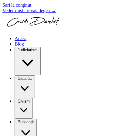
Sari la conținut
VedemJust - invata legea
→
Acasă
Blog
Judiciarism
Didactic
Civism
Publicații