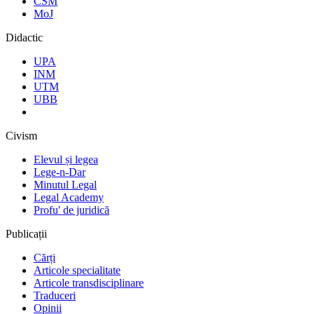
CSM
MoJ
Didactic
UPA
INM
UTM
UBB
Civism
Elevul și legea
Lege-n-Dar
Minutul Legal
Legal Academy
Profu' de juridică
Publicații
Cărți
Articole specialitate
Articole transdisciplinare
Traduceri
Opinii