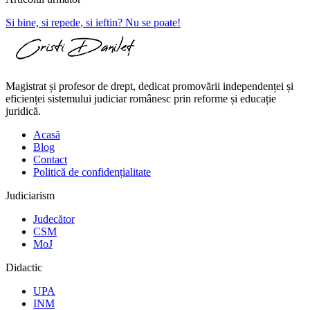
Si bine, si repede, si ieftin? Nu se poate!
Magistrat și profesor de drept, dedicat promovării independenței și
eficienței sistemului judiciar românesc prin reforme și educație
juridică.
Acasă
Blog
Contact
Politică de confidențialitate
Judiciarism
Judecător
CSM
MoJ
Didactic
UPA
INM