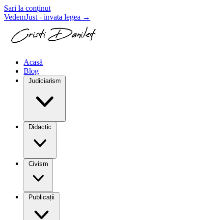
Sari la conținut
VedemJust - invata legea
→
Acasă
Blog
Judiciarism
Didactic
Civism
Publicații