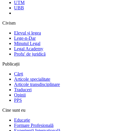
UTM
UBB
Civism
Elevul și legea
Lege-n-Dar
Minutul Legal
Legal Academy
Profu' de juridică
Publicații
Cărți
Articole specialitate
Articole transdisciplinare
Traduceri
Opinii
PPS
Cine sunt eu
Educație
Formare Profesională
Experiență Internațională