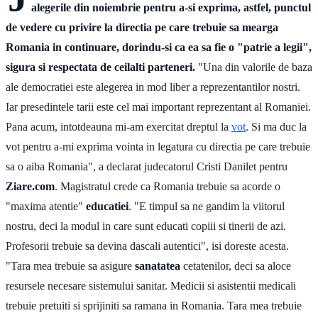
alegerile din noiembrie pentru a-si exprima, astfel, punctul
de vedere cu privire la directia pe care trebuie sa mearga
Romania in continuare, dorindu-si ca ea sa fie o "patrie a legii",
sigura si respectata de ceilalti parteneri.
"Una din valorile de baza
ale democratiei este alegerea in mod liber a reprezentantilor nostri.
Iar presedintele tarii este cel mai important reprezentant al Romaniei.
Pana acum, intotdeauna mi-am exercitat dreptul la
vot
. Si ma duc la
vot pentru a-mi exprima vointa in legatura cu directia pe care trebuie
sa o aiba Romania", a declarat judecatorul Cristi Danilet pentru
Ziare.com
. Magistratul crede ca Romania trebuie sa acorde o
"maxima atentie"
educatiei
. "E timpul sa ne gandim la viitorul
nostru, deci la modul in care sunt educati copiii si tinerii de azi.
Profesorii trebuie sa devina dascali autentici", isi doreste acesta.
"Tara mea trebuie sa asigure
sanatatea
cetatenilor, deci sa aloce
resursele necesare sistemului sanitar. Medicii si asistentii medicali
trebuie pretuiti si sprijiniti sa ramana in Romania. Tara mea trebuie