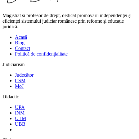
Magistrat și profesor de drept, dedicat promovării independenței și
eficienței sistemului judiciar românesc prin reforme și educație
juridică.
Acasă
Blog
Contact
Politică de confidențialitate
Judiciarism
Judecător
CSM
MoJ
Didactic
UPA
INM
UTM
UBB