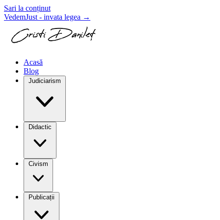
Sari la conținut
VedemJust - invata legea
→
Acasă
Blog
Judiciarism
Didactic
Civism
Publicații