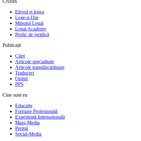
Civism
Elevul și legea
Lege-n-Dar
Minutul Legal
Legal Academy
Profu' de juridică
Publicații
Cărți
Articole specialitate
Articole transdisciplinare
Traduceri
Opinii
PPS
Cine sunt eu
Educație
Formare Profesională
Experiență Internațională
Mass-Media
Premii
Social-Media