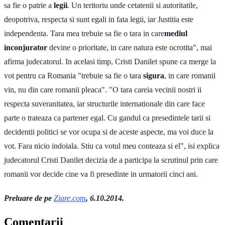
sa fie o patrie a
legii
. Un teritoriu unde cetatenii si autoritatile,
deopotriva, respecta si sunt egali in fata legii, iar Justitia este
independenta. Tara mea trebuie sa fie o tara in care
mediul
inconjurator
devine o prioritate, in care natura este ocrotita", mai
afirma judecatorul. In acelasi timp, Cristi Danilet spune ca merge la
vot pentru ca Romania "trebuie sa fie o tara
sigura
, in care romanii
vin, nu din care romanii pleaca". "O tara careia vecinii nostri ii
respecta suveranitatea, iar structurile internationale din care face
parte o trateaza ca partener egal. Cu gandul ca presedintele tarii si
decidentii politici se vor ocupa si de aceste aspecte, ma voi duce la
vot. Fara nicio indoiala. Stiu ca votul meu conteaza si el", isi explica
judecatorul Cristi Danilet decizia de a participa la scrutinul prin care
romanii vor decide cine va fi presedinte in urmatorii cinci ani.
Preluare de pe
Ziare.com
, 6.10.2014.
Comentarii