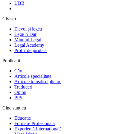
UBB
Civism
Elevul și legea
Lege-n-Dar
Minutul Legal
Legal Academy
Profu' de juridică
Publicații
Cărți
Articole specialitate
Articole transdisciplinare
Traduceri
Opinii
PPS
Cine sunt eu
Educație
Formare Profesională
Experiență Internațională