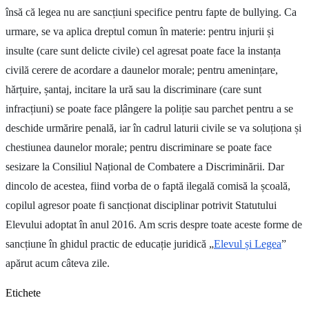
însă că legea nu are sancțiuni specifice pentru fapte de bullying. Ca
urmare, se va aplica dreptul comun în materie: pentru injurii și
insulte (care sunt delicte civile) cel agresat poate face la instanța
civilă cerere de acordare a daunelor morale; pentru amenințare,
hărțuire, șantaj, incitare la ură sau la discriminare (care sunt
infracțiuni) se poate face plângere la poliție sau parchet pentru a se
deschide urmărire penală, iar în cadrul laturii civile se va soluționa și
chestiunea daunelor morale; pentru discriminare se poate face
sesizare la Consiliul Național de Combatere a Discriminării. Dar
dincolo de acestea, fiind vorba de o faptă ilegală comisă la școală,
copilul agresor poate fi sancționat disciplinar potrivit Statutului
Elevului adoptat în anul 2016. Am scris despre toate aceste forme de
sancțiune în ghidul practic de educație juridică „
Elevul și Legea
”
apărut acum câteva zile.
Etichete