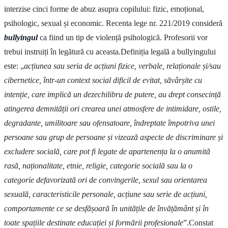
interzise cinci forme de abuz asupra copilului: fizic, emoțional,
psihologic, sexual și economic. Recenta lege nr. 221/2019 consideră
bullyingul
ca fiind un tip de violență psihologică. Profesorii vor
trebui instruiți în legătură cu aceasta.Definiția legală a bullyingului
este: „
acțiunea sau seria de acțiuni fizice, verbale, relaționale și/sau
cibernetice, într-un context social dificil de evitat, săvârșite cu
intenție, care implică un dezechilibru de putere, au drept consecință
atingerea demnității ori crearea unei atmosfere de intimidare, ostile,
degradante, umilitoare sau ofensatoare, îndreptate împotriva unei
persoane sau grup de persoane și vizează aspecte de discriminare și
excludere socială, care pot fi legate de apartenența la o anumită
rasă, naționalitate, etnie, religie, categorie socială sau la o
categorie defavorizată ori de convingerile, sexul sau orientarea
sexuală, caracteristicile personale, acțiune sau serie de acțiuni,
comportamente ce se desfășoară în unitățile de învățământ și în
toate spațiile destinate educației și formării profesionale
”.Constat