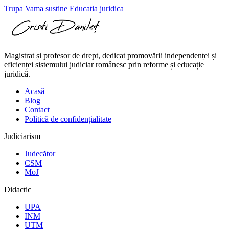
Trupa Vama sustine Educatia juridica
Magistrat și profesor de drept, dedicat promovării independenței și
eficienței sistemului judiciar românesc prin reforme și educație
juridică.
Acasă
Blog
Contact
Politică de confidențialitate
Judiciarism
Judecător
CSM
MoJ
Didactic
UPA
INM
UTM