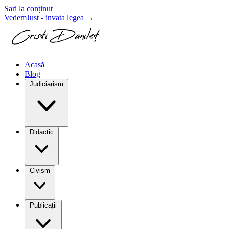
Sari la conținut
VedemJust - invata legea
→
Acasă
Blog
Judiciarism
Didactic
Civism
Publicații