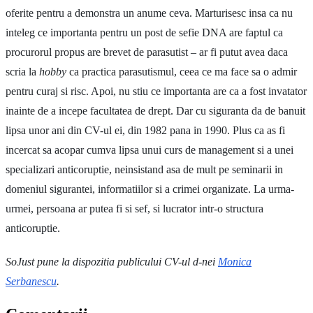
oferite pentru a demonstra un anume ceva. Marturisesc insa ca nu
inteleg ce importanta pentru un post de sefie DNA are faptul ca
procurorul propus are brevet de parasutist – ar fi putut avea daca
scria la
hobby
ca practica parasutismul, ceea ce ma face sa o admir
pentru curaj si risc. Apoi, nu stiu ce importanta are ca a fost invatator
inainte de a incepe facultatea de drept. Dar cu siguranta da de banuit
lipsa unor ani din CV-ul ei, din 1982 pana in 1990. Plus ca as fi
incercat sa acopar cumva lipsa unui curs de management si a unei
specializari anticoruptie, neinsistand asa de mult pe seminarii in
domeniul sigurantei, informatiilor si a crimei organizate. La urma-
urmei, persoana ar putea fi si sef, si lucrator intr-o structura
anticoruptie.
SoJust pune la dispozitia publicului CV-ul d-nei
Monica
Serbanescu
.