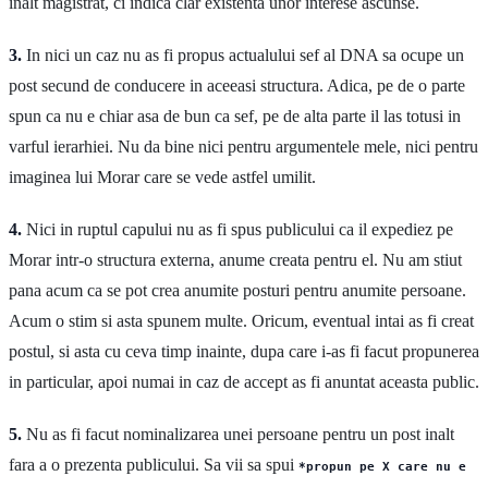
inalt magistrat, ci indica clar existenta unor interese ascunse.
3.
In nici un caz nu as fi propus actualului sef al DNA sa ocupe un
post secund de conducere in aceeasi structura. Adica, pe de o parte
spun ca nu e chiar asa de bun ca sef, pe de alta parte il las totusi in
varful ierarhiei. Nu da bine nici pentru argumentele mele, nici pentru
imaginea lui Morar care se vede astfel umilit.
4.
Nici in ruptul capului nu as fi spus publicului ca il expediez pe
Morar intr-o structura externa, anume creata pentru el. Nu am stiut
pana acum ca se pot crea anumite posturi pentru anumite persoane.
Acum o stim si asta spunem multe. Oricum, eventual intai as fi creat
postul, si asta cu ceva timp inainte, dupa care i-as fi facut propunerea
in particular, apoi numai in caz de accept as fi anuntat aceasta public.
5.
Nu as fi facut nominalizarea unei persoane pentru un post inalt
fara a o prezenta publicului. Sa vii sa spui
*propun pe X care nu e