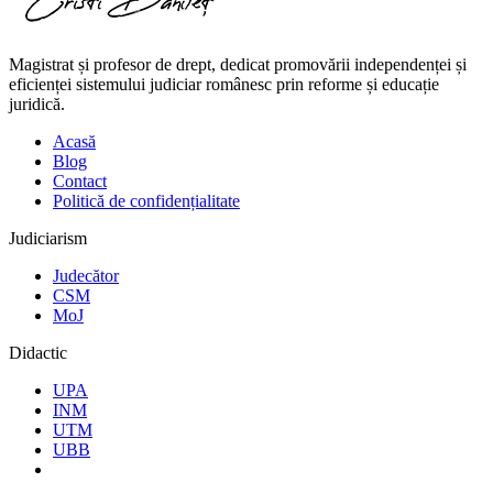
Magistrat și profesor de drept, dedicat promovării independenței și
eficienței sistemului judiciar românesc prin reforme și educație
juridică.
Acasă
Blog
Contact
Politică de confidențialitate
Judiciarism
Judecător
CSM
MoJ
Didactic
UPA
INM
UTM
UBB