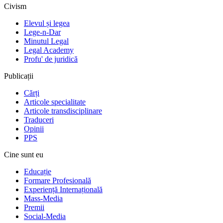
Civism
Elevul și legea
Lege-n-Dar
Minutul Legal
Legal Academy
Profu' de juridică
Publicații
Cărți
Articole specialitate
Articole transdisciplinare
Traduceri
Opinii
PPS
Cine sunt eu
Educație
Formare Profesională
Experiență Internațională
Mass-Media
Premii
Social-Media