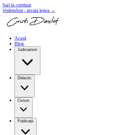
Sari la conținut
VedemJust - invata legea
→
Acasă
Blog
Judiciarism
Didactic
Civism
Publicații