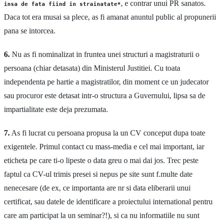
, e contrar unui PR sanatos.
insa de fata fiind in strainatate*
Daca tot era musai sa plece, as fi amanat anuntul public al propunerii
pana se intorcea.
6.
Nu as fi nominalizat in fruntea unei structuri a magistraturii o
persoana (chiar detasata) din Ministerul Justitiei. Cu toata
independenta pe hartie a magistratilor, din moment ce un judecator
sau procuror este detasat intr-o structura a Guvernului, lipsa sa de
impartialitate este deja prezumata.
7.
As fi lucrat cu persoana propusa la un CV conceput dupa toate
exigentele. Primul contact cu mass-media e cel mai important, iar
eticheta pe care ti-o lipeste o data greu o mai dai jos. Trec peste
faptul ca CV-ul trimis presei si nepus pe site sunt f.multe date
nenecesare (de ex, ce importanta are nr si data eliberarii unui
certificat, sau datele de identificare a proiectului international pentru
care am participat la un seminar?!), si ca nu informatiile nu sunt