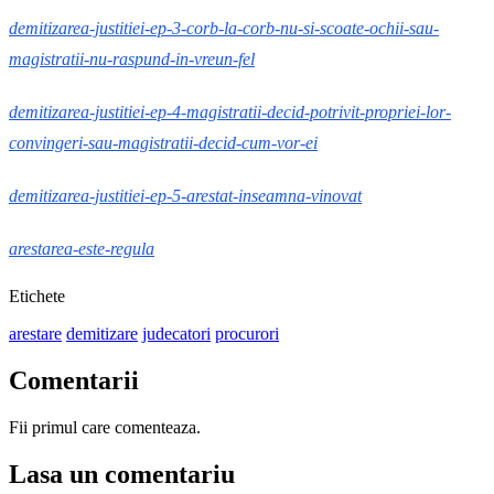
demitizarea-justitiei-ep-3-corb-la-corb-nu-si-scoate-ochii-sau-
magistratii-nu-raspund-in-vreun-fel
demitizarea-justitiei-ep-4-magistratii-decid-potrivit-propriei-lor-
convingeri-sau-magistratii-decid-cum-vor-ei
demitizarea-justitiei-ep-5-arestat-inseamna-vinovat
arestarea-este-regula
Etichete
arestare
demitizare
judecatori
procurori
Comentarii
Fii primul care comenteaza.
Lasa un comentariu