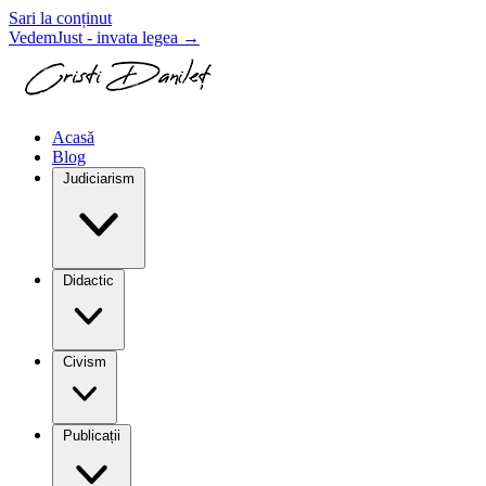
Sari la conținut
VedemJust - invata legea
→
Acasă
Blog
Judiciarism
Didactic
Civism
Publicații