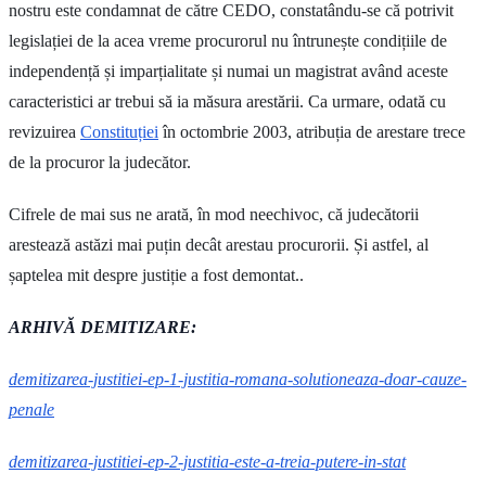
nostru este condamnat de către CEDO, constatându-se că potrivit
legislației de la acea vreme procurorul nu întrunește condițiile de
independență și imparțialitate și numai un magistrat având aceste
caracteristici ar trebui să ia măsura arestării. Ca urmare, odată cu
revizuirea
Constituției
în octombrie 2003, atribuția de arestare trece
de la procuror la judecător.
Cifrele de mai sus ne arată, în mod neechivoc, că judecătorii
arestează astăzi mai puțin decât arestau procurorii. Și astfel, al
șaptelea mit despre justiție a fost demontat..
ARHIVĂ DEMITIZARE:
demitizarea-justitiei-ep-1-justitia-romana-solutioneaza-doar-cauze-
penale
demitizarea-justitiei-ep-2-justitia-este-a-treia-putere-in-stat