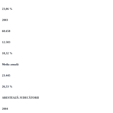
23,06 %
2003
68.658
12.583
18,32 %
Media anuală
23.445
26,53 %
ARESTEAZĂ JUDECĂTORII
2004