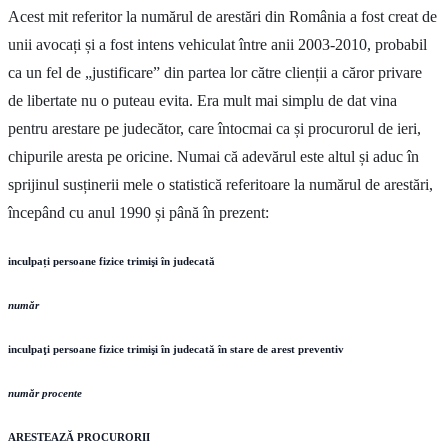
Acest mit referitor la numărul de arestări din România a fost creat de
unii avocați și a fost intens vehiculat între anii 2003-2010, probabil
ca un fel de „justificare” din partea lor către clienții a căror privare
de libertate nu o puteau evita. Era mult mai simplu de dat vina
pentru arestare pe judecător, care întocmai ca și procurorul de ieri,
chipurile aresta pe oricine. Numai că adevărul este altul și aduc în
sprijinul susținerii mele o statistică referitoare la numărul de arestări,
începând cu anul 1990 și până în prezent:
inculpați persoane fizice trimişi în judecată
număr
inculpaţi persoane fizice trimişi în judecată în stare de arest preventiv
număr procente
ARESTEAZĂ PROCURORII