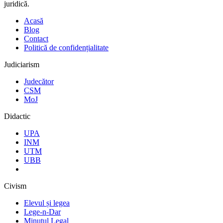
juridică.
Acasă
Blog
Contact
Politică de confidențialitate
Judiciarism
Judecător
CSM
MoJ
Didactic
UPA
INM
UTM
UBB
Civism
Elevul și legea
Lege-n-Dar
Minutul Legal