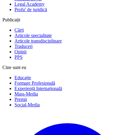
Legal Academy
Profu' de juridică
Publicații
Cărți
Articole specialitate
Articole transdisciplinare
Traduceri
Opinii
PPS
Cine sunt eu
Educație
Formare Profesională
Experiență Internațională
Mass-Media
Premii
Social-Media