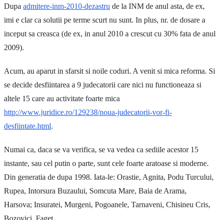
Dupa
admitere-inm-2010-dezastru
de la INM de anul asta, de ex,
imi e clar ca solutii pe terme scurt nu sunt. In plus, nr. de dosare a
inceput sa creasca (de ex, in anul 2010 a crescut cu 30% fata de anul
2009).
Acum, au aparut in sfarsit si noile coduri. A venit si mica reforma. Si
se decide desfiintarea a 9 judecatorii care nici nu functioneaza si
altele 15 care au activitate foarte mica
http://www.juridice.ro/129238/noua-judecatorii-vor-fi-
desfiintate.html
.
Numai ca, daca se va verifica, se va vedea ca sediile acestor 15
instante, sau cel putin o parte, sunt cele foarte aratoase si moderne.
Din generatia de dupa 1998. Iata-le: Orastie, Agnita, Podu Turcului,
Rupea, Intorsura Buzaului, Somcuta Mare, Baia de Arama,
Harsova; Insuratei, Murgeni, Pogoanele, Tarnaveni, Chisineu Cris,
Bozovici, Faget.