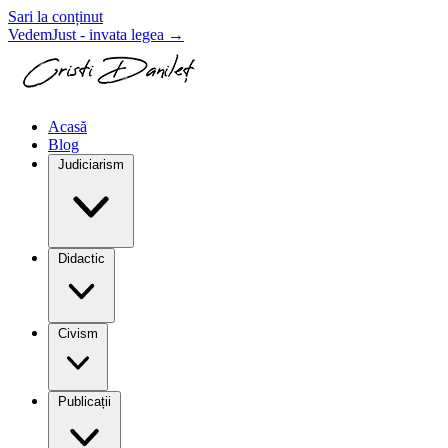
Sari la conținut
VedemJust - invata legea
→
Acasă
Blog
Judiciarism
Didactic
Civism
Publicații