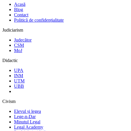
Acasă
Blog
Contact
Politică de confidențialitate
Judiciarism
Judecător
CSM
MoJ
Didactic
UPA
INM
UTM
UBB
Civism
Elevul și legea
Lege-n-Dar
Minutul Legal
Legal Academy