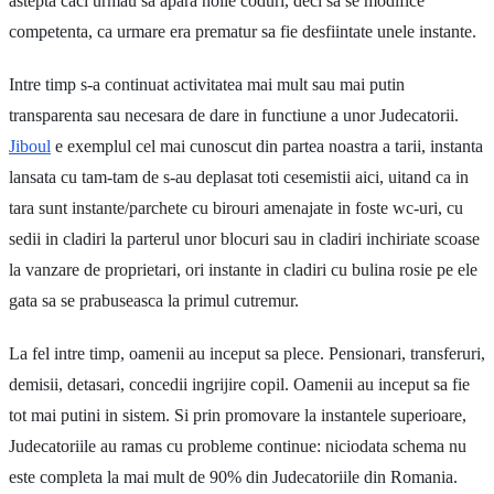
astepta caci urmau sa apara noile coduri, deci sa se modifice
competenta, ca urmare era prematur sa fie desfiintate unele instante.
Intre timp s-a continuat activitatea mai mult sau mai putin
transparenta sau necesara de dare in functiune a unor Judecatorii.
Jiboul
e exemplul cel mai cunoscut din partea noastra a tarii, instanta
lansata cu tam-tam de s-au deplasat toti cesemistii aici, uitand ca in
tara sunt instante/parchete cu birouri amenajate in foste wc-uri, cu
sedii in cladiri la parterul unor blocuri sau in cladiri inchiriate scoase
la vanzare de proprietari, ori instante in cladiri cu bulina rosie pe ele
gata sa se prabuseasca la primul cutremur.
La fel intre timp, oamenii au inceput sa plece. Pensionari, transferuri,
demisii, detasari, concedii ingrijire copil. Oamenii au inceput sa fie
tot mai putini in sistem. Si prin promovare la instantele superioare,
Judecatoriile au ramas cu probleme continue: niciodata schema nu
este completa la mai mult de 90% din Judecatoriile din Romania.