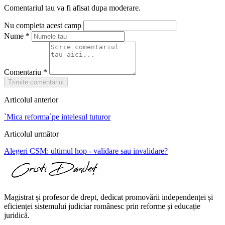
Comentariul tau va fi afisat dupa moderare.
Nu completa acest camp
Nume
*
Comentariu
*
Trimite comentariul
Articolul anterior
`Mica reforma`pe intelesul tuturor
Articolul următor
Alegeri CSM: ultimul hop - validare sau invalidare?
Magistrat și profesor de drept, dedicat promovării independenței și
eficienței sistemului judiciar românesc prin reforme și educație
juridică.