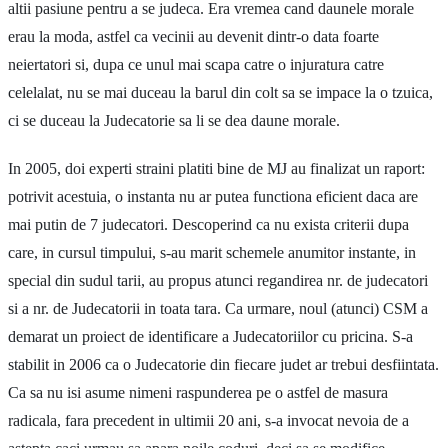
altii pasiune pentru a se judeca. Era vremea cand daunele morale
erau la moda, astfel ca vecinii au devenit dintr-o data foarte
neiertatori si, dupa ce unul mai scapa catre o injuratura catre
celelalat, nu se mai duceau la barul din colt sa se impace la o tzuica,
ci se duceau la Judecatorie sa li se dea daune morale.
In 2005, doi experti straini platiti bine de MJ au finalizat un raport:
potrivit acestuia, o instanta nu ar putea functiona eficient daca are
mai putin de 7 judecatori. Descoperind ca nu exista criterii dupa
care, in cursul timpului, s-au marit schemele anumitor instante, in
special din sudul tarii, au propus atunci regandirea nr. de judecatori
si a nr. de Judecatorii in toata tara. Ca urmare, noul (atunci) CSM a
demarat un proiect de identificare a Judecatoriilor cu pricina. S-a
stabilit in 2006 ca o Judecatorie din fiecare judet ar trebui desfiintata.
Ca sa nu isi asume nimeni raspunderea pe o astfel de masura
radicala, fara precedent in ultimii 20 ani, s-a invocat nevoia de a