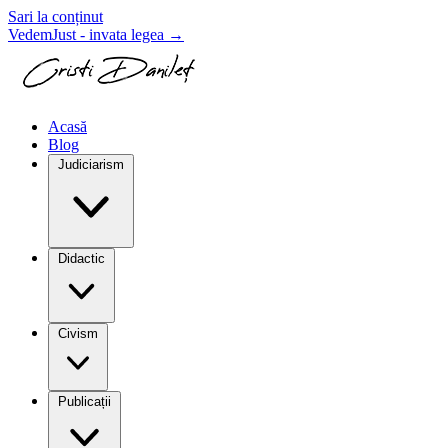
Sari la conținut
VedemJust - invata legea
→
Acasă
Blog
Judiciarism
Didactic
Civism
Publicații