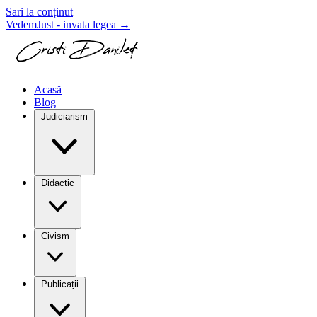
Sari la conținut
VedemJust - invata legea
→
Acasă
Blog
Judiciarism
Didactic
Civism
Publicații