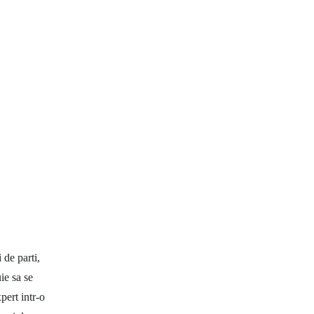
i de parti,
ie sa se
pert intr-o