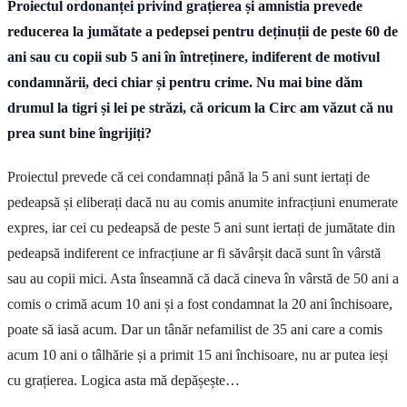
Proiectul ordonanței privind grațierea și amnistia prevede
reducerea la jumătate a pedepsei pentru deținuții de peste 60 de
ani sau cu copii sub 5 ani în întreținere, indiferent de motivul
condamnării, deci chiar și pentru crime. Nu mai bine dăm
drumul la tigri și lei pe străzi, că oricum la Circ am văzut că nu
prea sunt bine îngrijiți?
Proiectul prevede că cei condamnați până la 5 ani sunt iertați de
pedeapsă și eliberați dacă nu au comis anumite infracțiuni enumerate
expres, iar cei cu pedeapsă de peste 5 ani sunt iertați de jumătate din
pedeapsă indiferent ce infracțiune ar fi săvârșit dacă sunt în vârstă
sau au copii mici. Asta înseamnă că dacă cineva în vârstă de 50 ani a
comis o crimă acum 10 ani și a fost condamnat la 20 ani închisoare,
poate să iasă acum. Dar un tânăr nefamilist de 35 ani care a comis
acum 10 ani o tâlhărie și a primit 15 ani închisoare, nu ar putea ieși
cu grațierea. Logica asta mă depășește…