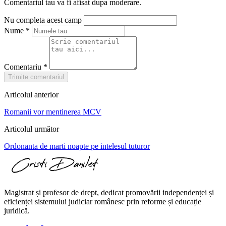
Comentariul tau va fi afisat dupa moderare.
Nu completa acest camp
Nume
*
Comentariu
*
Trimite comentariul
Articolul anterior
Romanii vor mentinerea MCV
Articolul următor
Ordonanta de marti noapte pe intelesul tuturor
Magistrat și profesor de drept, dedicat promovării independenței și
eficienței sistemului judiciar românesc prin reforme și educație
juridică.