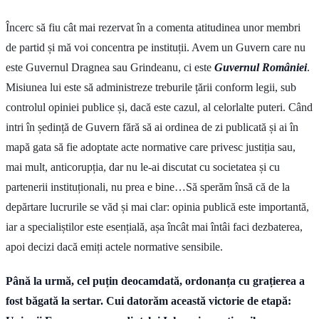
Încerc să fiu cât mai rezervat în a comenta atitudinea unor membri
de partid și mă voi concentra pe instituții. Avem un Guvern care nu
este Guvernul Dragnea sau Grindeanu, ci este
Guvernul României
.
Misiunea lui este să administreze treburile țării conform legii, sub
controlul opiniei publice și, dacă este cazul, al celorlalte puteri. Când
intri în ședință de Guvern fără să ai ordinea de zi publicată și ai în
mapă gata să fie adoptate acte normative care privesc justiția sau,
mai mult, anticorupția, dar nu le-ai discutat cu societatea și cu
partenerii instituționali, nu prea e bine…Să sperăm însă că de la
depărtare lucrurile se văd și mai clar: opinia publică este importantă,
iar a specialiștilor este esențială, așa încât mai întâi faci dezbaterea,
apoi decizi dacă emiți actele normative sensibile.
Până la urmă, cel puțin deocamdată, ordonanța cu grațierea a
fost băgată la sertar. Cui datorăm această victorie de etapă: