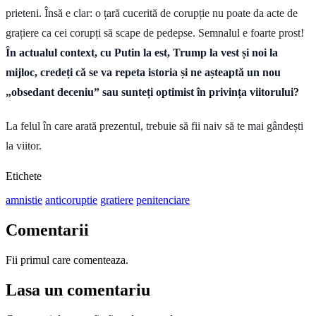
prieteni. Însă e clar: o țară cucerită de corupție nu poate da acte de
grațiere ca cei corupți să scape de pedepse. Semnalul e foarte prost!
În actualul context, cu Putin la est, Trump la vest și noi la
mijloc, credeți că se va repeta istoria și ne așteaptă un nou
„obsedant deceniu” sau sunteți optimist în privința viitorului?
La felul în care arată prezentul, trebuie să fii naiv să te mai gândești
la viitor.
Etichete
amnistie
anticoruptie
gratiere
penitenciare
Comentarii
Fii primul care comenteaza.
Lasa un comentariu