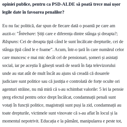
opiniei publice, pentru ca PSD-ALDE să poată trece mai ușor
legile date în favoarea penalilor?
Eu nu fac politică, dar spun de fiecare dată o poantă pe care am
auzit-o: ”
Întrebare
: Știți care e diferența dintre stânga și dreapta?;
Răspuns
: Cei de dreapta țipă când le sunt încălcate drepturile, cei de
stânga țipă când le e foame”. Acum, într-o țară în care numărul celor
care muncesc e mai mic decât cel de pensionari, șomeri și asistați
social, iar pe aceștia îi găsești seară de seară în fața televizorului
unde au stat atât de mult încât au ajuns să creadă că dosarele
judiciare sunt politice sau că justiția e controlată de forțe oculte ori
agenturi străine, nu mă miră că s-au schimbat valorile: 5 lei la pensie
șterg efectul pentru orice drept încălcat, condamnații penali sunt
votați în funcții politice, magistrații sunt puși la zid, condamnații au
toate drepturile, victimele sunt vinovate că s-au aflat în locul și la
momentul nepotrivit. Educația e la pământ, manipularea e peste tot,