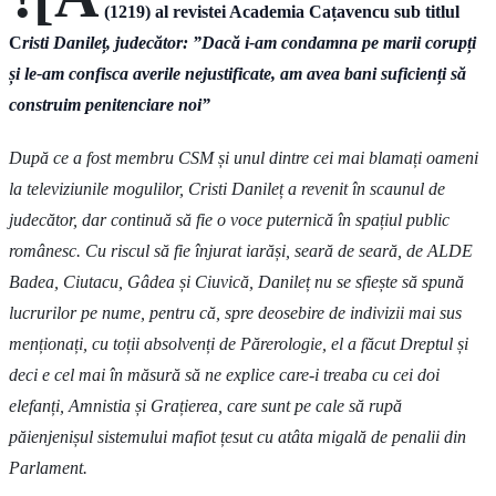
(1219) al revistei Academia Cațavencu sub titlul
C
risti Danileț, judecător: ”Dacă i-am condamna pe marii corupți
și le-am confisca averile nejustificate, am avea bani suficienți să
construim penitenciare noi”
După ce a fost membru CSM și unul dintre cei mai blamați oameni
la televiziunile mogulilor, Cristi Danileț a revenit în scaunul de
judecător, dar continuă să fie o voce puternică în spațiul public
românesc. Cu riscul să fie înjurat iarăși, seară de seară, de ALDE
Badea, Ciutacu, Gâdea și Ciuvică, Danileț nu se sfiește să spună
lucrurilor pe nume, pentru că, spre deosebire de indivizii mai sus
menționați, cu toții absolvenți de Părerologie, el a făcut Dreptul și
deci e cel mai în măsură să ne explice care-i treaba cu cei doi
elefanți, Amnistia și Grațierea, care sunt pe cale să rupă
păienjenișul sistemului mafiot țesut cu atâta migală de penalii din
Parlament.