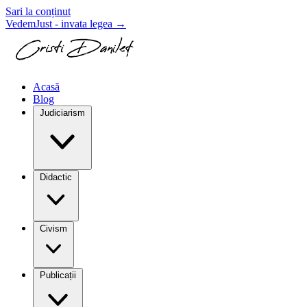
Sari la conținut
VedemJust - invata legea
→
Acasă
Blog
Judiciarism
Didactic
Civism
Publicații