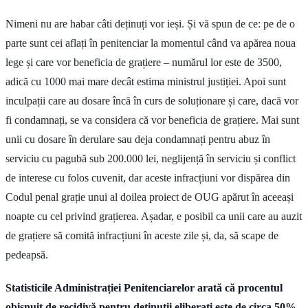
Nimeni nu are habar câti deținuți vor ieși. Și vă spun de ce: pe de o
parte sunt cei aflați în penitenciar la momentul când va apărea noua
lege și care vor beneficia de grațiere – numărul lor este de 3500,
adică cu 1000 mai mare decât estima ministrul justiției. Apoi sunt
inculpații care au dosare încă în curs de soluționare și care, dacă vor
fi condamnați, se va considera că vor beneficia de grațiere. Mai sunt
unii cu dosare în derulare sau deja condamnați pentru abuz în
serviciu cu pagubă sub 200.000 lei, neglijență în serviciu și conflict
de interese cu folos cuvenit, dar aceste infracțiuni vor dispărea din
Codul penal grație unui al doilea proiect de OUG apărut în aceeași
noapte cu cel privind grațierea. Așadar, e posibil ca unii care au auzit
de grațiere să comită infracțiuni în aceste zile și, da, să scape de
pedeapsă.
Statisticile Administrației Penitenciarelor arată că procentul
obișnuit de recidivă pentru deținuții eliberați este de circa 50%,