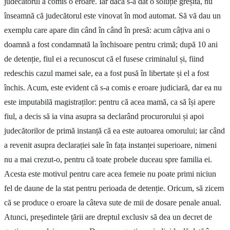
judecătorul a comis o eroare. Iar dacă s-a dat o soluție greșită, nu
înseamnă că judecătorul este vinovat în mod automat. Să vă dau un
exemplu care apare din când în când în presă: acum câțiva ani o
doamnă a fost condamnată la închisoare pentru crimă; după 10 ani
de detenție, fiul ei a recunoscut că el fusese criminalul și, fiind
redeschis cazul mamei sale, ea a fost pusă în libertate și el a fost
închis. Acum, este evident că s-a comis e eroare judiciară, dar ea nu
este imputabilă magistraților: pentru că acea mamă, ca să își apere
fiul, a decis să ia vina asupra sa declarând procurorului și apoi
judecătorilor de primă instanță că ea este autoarea omorului; iar când
a revenit asupra declarației sale în fața instanței superioare, nimeni
nu a mai crezut-o, pentru că toate probele duceau spre familia ei.
Acesta este motivul pentru care acea femeie nu poate primi niciun
fel de daune de la stat pentru perioada de detenție. Oricum, să zicem
că se produce o eroare la câteva sute de mii de dosare penale anual.
Atunci, președintele țării are dreptul exclusiv să dea un decret de