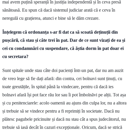
mai avem puțină speranță în justiția independentă și în ceva presă
sănătoasă. Eu spun că dacă sistemul judiciar arată că e ceva în
neregulă cu grațierea, atunci e bine să le dăm crezare.
Înțelegem că ordonanța s-ar fi dat ca să scoată deținuții din
pușcării, că stau și câte trei în pat. Dar de ce sunt vizați de ea și
cei cu condamnări cu suspendare, că ăștia dorm în pat doar ei
cu secretara?
Sunt spitale unde stau câte doi pacienți într-un pat, dar nu am auzit
de vreo lege să fie dați afară: din contra, cei bolnavi sunt ținuți, cu
toate greutățile, în spital până la vindecare, pentru că dacă ies
bolnavi afară își pot face rău lor sau îi pot îmbolnăvi pe alții. Tot așa
și cu penitenciarele: acolo oamenii au ajuns din culpa lor, nu a altora
și trebuie să se vindece pentru a fi reprimiți în societate. Dacă nu
plătesc pagubele pricinuite și dacă nu stau cât a spus judecătorul, nu
trebuie să iasă decât în cazuri excepționale. Oricum, dacă se strică