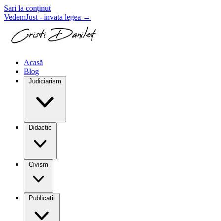
Sari la conținut
VedemJust - invata legea
→
Acasă
Blog
Judiciarism
Didactic
Civism
Publicații