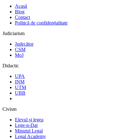
Acasă
Blog
Contact
Politică de confidențialitate
Judiciarism
Judecător
CSM
MoJ
Didactic
UPA
INM
UTM
UBB
Civism
Elevul și legea
Lege-n-Dar
Minutul Legal
Legal Academy