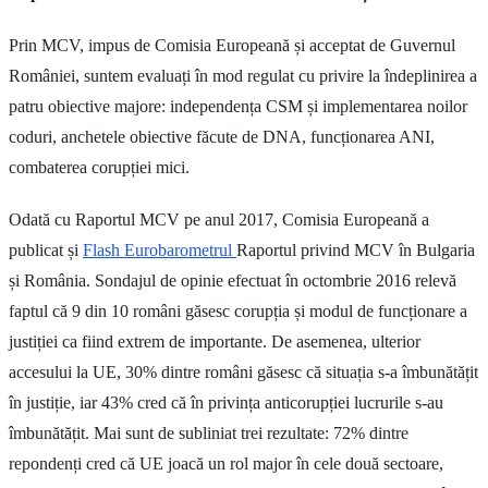
Prin MCV, impus de Comisia Europeană și acceptat de Guvernul
României, suntem evaluați în mod regulat cu privire la îndeplinirea a
patru obiective majore: independența CSM și implementarea noilor
coduri, anchetele obiective făcute de DNA, funcționarea ANI,
combaterea corupției mici.
Odată cu Raportul MCV pe anul 2017, Comisia Europeană a
publicat și
Flash Eurobarometrul
Raportul privind MCV în Bulgaria
și România. Sondajul de opinie efectuat în octombrie 2016 relevă
faptul că 9 din 10 români găsesc corupția și modul de funcționare a
justiției ca fiind extrem de importante. De asemenea, ulterior
accesului la UE, 30% dintre români găsesc că situația s-a îmbunătățit
în justiție, iar 43% cred că în privința anticorupției lucrurile s-au
îmbunătățit. Mai sunt de subliniat trei rezultate: 72% dintre
repondenți cred că UE joacă un rol major în cele două sectoare,