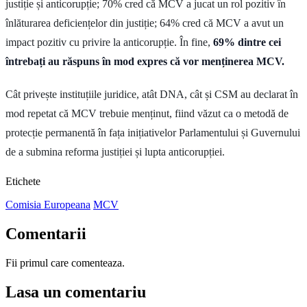
justiție și anticorupție; 70% cred că MCV a jucat un rol pozitiv în
înlăturarea deficiențelor din justiție; 64% cred că MCV a avut un
impact pozitiv cu privire la anticorupție. În fine,
69% dintre cei
întrebați au răspuns în mod expres că vor menținerea MCV.
Cât privește instituțiile juridice, atât DNA, cât și CSM au declarat în
mod repetat că MCV trebuie menținut, fiind văzut ca o metodă de
protecție permanentă în fața inițiativelor Parlamentului și Guvernului
de a submina reforma justiției și lupta anticorupției.
Etichete
Comisia Europeana
MCV
Comentarii
Fii primul care comenteaza.
Lasa un comentariu