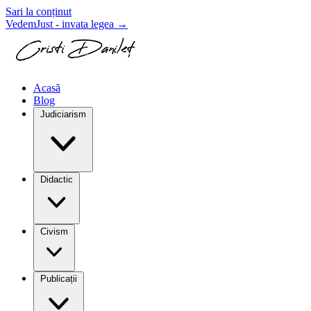
Sari la conținut
VedemJust - invata legea
→
Acasă
Blog
Judiciarism
Didactic
Civism
Publicații