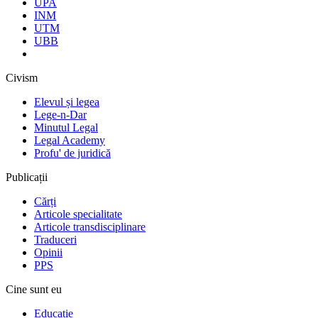
UPA
INM
UTM
UBB
Civism
Elevul și legea
Lege-n-Dar
Minutul Legal
Legal Academy
Profu' de juridică
Publicații
Cărți
Articole specialitate
Articole transdisciplinare
Traduceri
Opinii
PPS
Cine sunt eu
Educație