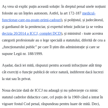
Aș vrea să explic puțin această soluție: în dreptul penal unele noțiuni
folosite au un înțeles autonom. Astfel, la art 172-187
medicul-
functionar-care-nu-poate-primi-cadouri
), și polițistul, și judecătorul,
și gardianul de la penitenciar, și expertul tehnic judiciar (a se vedea
decizia 20/2014 a ICCJ, complet DCD
), și ministrul - toate acestea
categorii profesionale au o lege specială a statutului, diferită de cea a
„funcționarului public” pe care îl știm din administrație și care se
supune Legii nr. 188/1999.
Așadar, dacă iei mită, răspunzi pentru această infracțiune atât timp
cât exerciți o funcție publică de orice natură, indiferent dacă lucrezi
la stat sau în privat.
Noua decizie dată de ICCJ nu adaugă și nu șubrezește cu nimic
statutul cadrelor didactice care, cel puțin de la 1969 când a intrat în
vigoare fostul Cod penal, răspundeau pentru luare de mită. Deci,