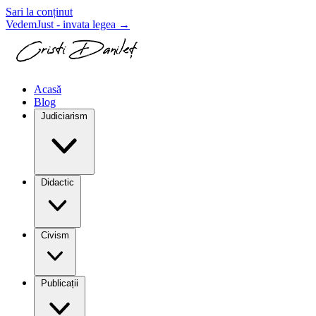
Sari la conținut
VedemJust - invata legea
→
Acasă
Blog
Judiciarism
Didactic
Civism
Publicații