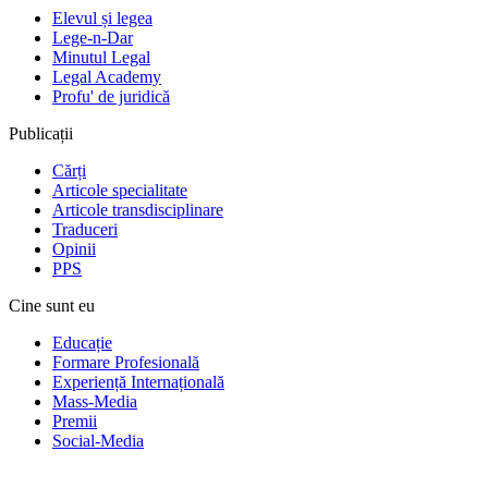
Elevul și legea
Lege-n-Dar
Minutul Legal
Legal Academy
Profu' de juridică
Publicații
Cărți
Articole specialitate
Articole transdisciplinare
Traduceri
Opinii
PPS
Cine sunt eu
Educație
Formare Profesională
Experiență Internațională
Mass-Media
Premii
Social-Media