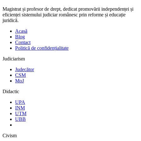
Magistrat și profesor de drept, dedicat promovării independenței și
eficienței sistemului judiciar românesc prin reforme și educație
juridică.
Acasă
Blog
Contact
Politică de confidențialitate
Judiciarism
Judecător
CSM
MoJ
Didactic
UPA
INM
UTM
UBB
Civism