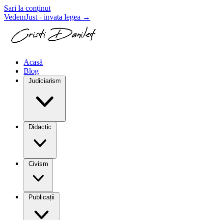
Sari la conținut
VedemJust - invata legea
→
Acasă
Blog
Judiciarism
Didactic
Civism
Publicații