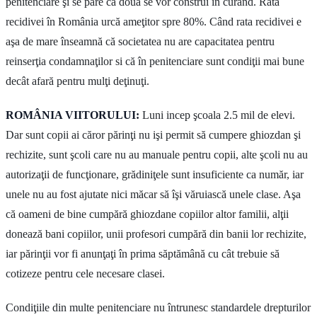
penitenciare şi se pare că două se vor construi în curând. Rata
recidivei în România urcă ameţitor spre 80%. Când rata recidivei e
aşa de mare înseamnă că societatea nu are capacitatea pentru
reinserţia condamnaţilor si că în penitenciare sunt condiţii mai bune
decât afară pentru mulţi deţinuţi.
ROMÂNIA VIITORULUI:
Luni incep şcoala 2.5 mil de elevi.
Dar sunt copii ai căror părinţi nu işi permit să cumpere ghiozdan şi
rechizite, sunt şcoli care nu au manuale pentru copii, alte şcoli nu au
autorizaţii de funcţionare, grădiniţele sunt insuficiente ca număr, iar
unele nu au fost ajutate nici măcar să îşi văruiască unele clase. Aşa
că oameni de bine cumpără ghiozdane copiilor altor familii, alţii
donează bani copiilor, unii profesori cumpără din banii lor rechizite,
iar părinţii vor fi anunţaţi în prima săptămână cu cât trebuie să
cotizeze pentru cele necesare clasei.
Condiţiile din multe penitenciare nu întrunesc standardele drepturilor