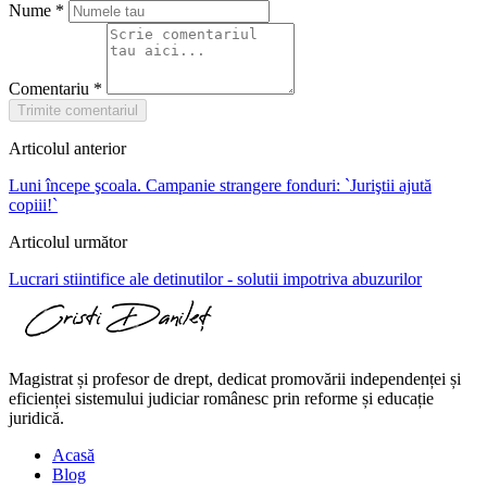
Nume
*
Comentariu
*
Trimite comentariul
Articolul anterior
Luni începe şcoala. Campanie strangere fonduri: `Juriştii ajută
copiii!`
Articolul următor
Lucrari stiintifice ale detinutilor - solutii impotriva abuzurilor
Magistrat și profesor de drept, dedicat promovării independenței și
eficienței sistemului judiciar românesc prin reforme și educație
juridică.
Acasă
Blog