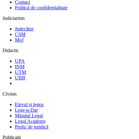
Contact
Politică de confidențialitate
Judiciarism
Judecător
CSM
MoJ
Didactic
UPA
INM
UTM
UBB
Civism
Elevul și legea
Lege-n-Dar
Minutul Legal
Legal Academy
Profu' de juridică
Publicații