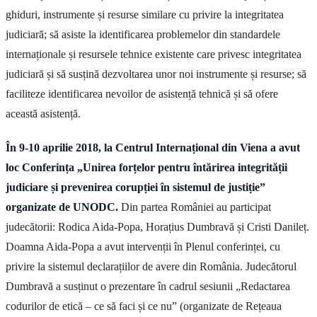
ghiduri, instrumente și resurse similare cu privire la integritatea
judiciară; să asiste la identificarea problemelor din standardele
internaționale și resursele tehnice existente care privesc integritatea
judiciară și să susțină dezvoltarea unor noi instrumente și resurse; să
faciliteze identificarea nevoilor de asistență tehnică și să ofere
această asistență.
În 9-10 aprilie 2018, la Centrul Internațional din Viena a avut
loc Conferința „Unirea forțelor pentru întărirea integrității
judiciare și prevenirea corupției în sistemul de justiție”
organizate de UNODC.
Din partea României au participat
judecătorii: Rodica Aida-Popa, Horațius Dumbravă și Cristi Danileț.
Doamna Aida-Popa a avut intervenții în Plenul conferinței, cu
privire la sistemul declarațiilor de avere din România. Judecătorul
Dumbravă a susținut o prezentare în cadrul sesiunii „Redactarea
codurilor de etică – ce să faci și ce nu” (organizate de Rețeaua