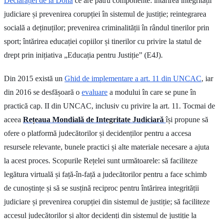
Declarației de la Doha
ce are patru componente: întărirea integrității
judiciare și prevenirea corupției în sistemul de justiție; reintegrarea
socială a deținuților; prevenirea criminalității în rândul tinerilor prin
sport; întărirea educației copiilor și tinerilor cu privire la statul de
drept prin inițiativa „Educația pentru Justiție” (E4J).
Din 2015 există un
Ghid de implementare a art. 11 din UNCAC
, iar
din 2016 se desfășoară o
evaluare
a modului în care se pune în
practică cap. II din UNCAC, inclusiv cu privire la art. 11. Tocmai de
aceea
Rețeaua Mondială de Integritate Judiciară
își propune să
ofere o platformă judecătorilor și decidenților pentru a accesa
resursele relevante, bunele practici și alte materiale necesare a ajuta
la acest proces. Scopurile Rețelei sunt următoarele: să faciliteze
legătura virtuală și față-în-față a judecătorilor pentru a face schimb
de cunoștințe și să se susțină reciproc pentru întărirea integrității
judiciare și prevenirea corupției din sistemul de justiție; să faciliteze
accesul judecătorilor și altor decidenți din sistemul de justiție la