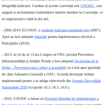
integrității judiciare. Gardian al acestei convenții este
UNODC
, care
asigură și secretariatul conferințelor statelor membre la Convenție, ce
se organizează o dată la doi ani;
- 2006-2010: ECOSOC a
conduita-judiciara-standarde-onu
(2007).
Apoi au fost adoptate
măsurile
pentru implementarea efectivă a
Principiilor (2010).
- 2015: la cel de al 13-lea Congres al ONU privind Prevenirea
Infracționalității și Justiției Penale a fost adoptată
Declarația de la
Doha – Prevenirea unei culturi a legalității
; ea a fost apoi aprobată
de către Adunarea Generală a ONU. Această declarație trebuie
implementată pentru a se atinge obiectivele din
Agenda Dezvoltării
Sustenabile 2030
(scopurile 16.3, 16.5, 16.6 ).
- 2016: UNODC a lansat un
Program Mondial de implementare a