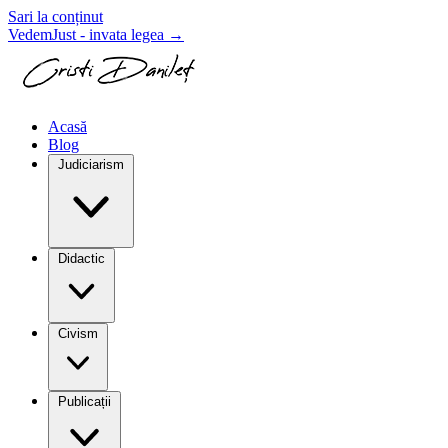
Sari la conținut
VedemJust - invata legea
→
Acasă
Blog
Judiciarism
Didactic
Civism
Publicații