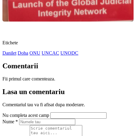
Etichete
Danilet
Doha
ONU
UNCAC
UNODC
Comentarii
Fii primul care comenteaza.
Lasa un comentariu
Comentariul tau va fi afisat dupa moderare.
Nu completa acest camp
Nume
*