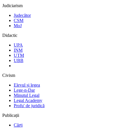
Judiciarism
Judecător
CSM
MoJ
Didactic
UPA
INM
UTM
UBB
Civism
Elevul și legea
Lege-n-Dar
Minutul Legal
Legal Academy
Profu' de juridică
Publicații
Cărți