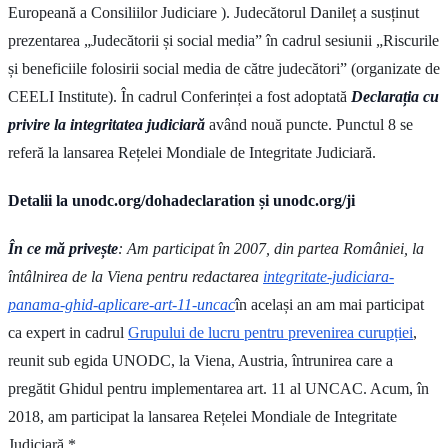
Europeană a Consiliilor Judiciare ). Judecătorul Danileț a susținut
prezentarea „Judecătorii și social media” în cadrul sesiunii „Riscurile
și beneficiile folosirii social media de către judecători” (organizate de
CEELI Institute). În cadrul Conferinței a fost adoptată
Declarația cu
privire la integritatea judiciară
având nouă puncte. Punctul 8 se
referă la lansarea Rețelei Mondiale de Integritate Judiciară.
Detalii la unodc.org/dohadeclaration și unodc.org/ji
În ce mă privește
: Am participat în 2007, din partea României, la
întâlnirea de la Viena pentru redactarea
integritate-judiciara-
panama-ghid-aplicare-art-11-uncac
în același an am mai participat
ca expert in cadrul
Grupului de lucru pentru p
revenirea curupției
,
reunit sub egida UNODC, la Viena, Austria, întrunirea care a
pregătit Ghidul pentru implementarea art. 11 al UNCAC. Acum, în
2018, am participat la lansarea Rețelei Mondiale de Integritate
Judiciară.*