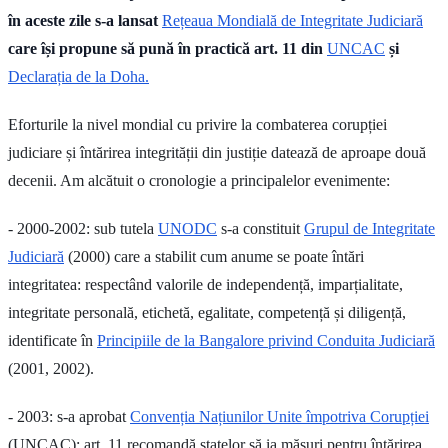
în aceste zile s-a lansat
Rețeaua Mondială de Integritate Judiciară
care își propune să pună în practică art. 11 din
UNCAC
și
Declarația de la Doha
.
Eforturile la nivel mondial cu privire la combaterea corupției
judiciare și întărirea integrității din justiție datează de aproape două
decenii. Am alcătuit o cronologie a principalelor evenimente:
- 2000-2002: sub tutela
UNODC
s-a constituit
Grupul de Integritate
Judiciară
(2000) care a stabilit cum anume se poate întări
integritatea: respectând valorile de independență, imparțialitate,
integritate personală, etichetă, egalitate, competență și diligență,
identificate în
Principiile de la Bangalore privind Conduita Judiciară
(2001, 2002).
- 2003: s-a aprobat
Convenția Națiunilor Unite împotriva Corupției
(UNCAC): art. 11 recomandă statelor să ia măsuri pentru întărirea