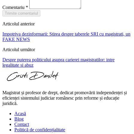
Comentariu
*
Trimite comentariul
Articolul anterior
Impotriva dezinformarii: Stirea despre taberele SRI cu magistrati, un
FAKE NEWS
Articolul următor
Despre puterea politicului asupra carierei magistratilor: intre
legalitate si abuz
Magistrat și profesor de drept, dedicat promovării independenței și
eficienței sistemului judiciar românesc prin reforme și educație
juridică.
Acasă
Blog
Contact
Politică de confidențialitate