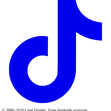
© 2006–2026 Cristi Danileț. Toate drepturile rezervate.