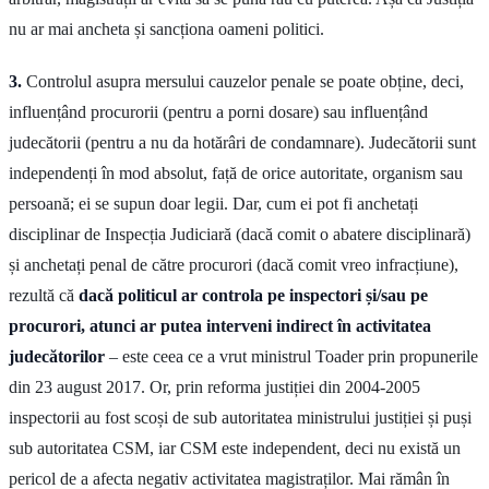
nu ar mai ancheta și sancționa oameni politici.
3.
Controlul asupra mersului cauzelor penale se poate obține, deci,
influențând procurorii (pentru a porni dosare) sau influențând
judecătorii (pentru a nu da hotărâri de condamnare). Judecătorii sunt
independenți în mod absolut, față de orice autoritate, organism sau
persoană; ei se supun doar legii. Dar, cum ei pot fi anchetați
disciplinar de Inspecția Judiciară (dacă comit o abatere disciplinară)
și anchetați penal de către procurori (dacă comit vreo infracțiune),
rezultă că
dacă politicul ar controla pe inspectori și/sau pe
procurori, atunci ar putea interveni indirect în activitatea
judecătorilor
– este ceea ce a vrut ministrul Toader prin propunerile
din 23 august 2017. Or, prin reforma justiției din 2004-2005
inspectorii au fost scoși de sub autoritatea ministrului justiției și puși
sub autoritatea CSM, iar CSM este independent, deci nu există un
pericol de a afecta negativ activitatea magistraților. Mai rămân în