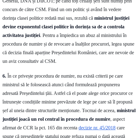
General, DNA și DIICOT; pe când toți ceilalți șefi sunt numiți prin
concurs de către CSM. Fiind un om politic și având în vedere
dorința clasei politice redată mai sus, rezultă că
ministrul justiției
devine exponentul clasei politice în dorința sa de a controla
activitatea justiției
. Pentru a împiedica un abuz al ministrului în
procedura de numire și de revocare a înalților procurori, legea spune
că decizia finală aparține Președintelui României, care are nevoie de
un aviz consultativ al CSM.
6.
În ce privește procedura de numire, nu există criterii pe care
ministrul să le folosească atunci când formulează propunerea
adresată Președintelui țăii. Astfel că el poate alege orice procuror ce
întrunește condițiile minime prevăzute de lege pe care să îl propună
șef al uneia dintre structurile menționate. Tocmai de aceea,
ministrul
justiției joacă un rol central în procedura de numire
, aspect
afirmat de CCR la pct. 165 din recenta
decizie nr. 45/2018
care
spune că președintele statului poate refuza numai o dată această