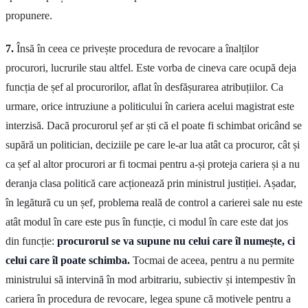
propunere.
7.
Însă în ceea ce privește procedura de revocare a înalților
procurori, lucrurile stau altfel. Este vorba de cineva care ocupă deja
funcția de șef al procurorilor, aflat în desfășurarea atribuțiilor. Ca
urmare, orice intruziune a politicului în cariera acelui magistrat este
interzisă. Dacă procurorul șef ar ști că el poate fi schimbat oricând se
supără un politician, deciziile pe care le-ar lua atât ca procuror, cât și
ca șef al altor procurori ar fi tocmai pentru a-și proteja cariera și a nu
deranja clasa politică care acționează prin ministrul justiției. Așadar,
în legătură cu un șef, problema reală de control a carierei sale nu este
atât modul în care este pus în funcție, ci modul în care este dat jos
din funcție:
procurorul se va supune nu celui care îl numește, ci
celui care îl poate schimba.
Tocmai de aceea, pentru a nu permite
ministrului să intervină în mod arbitrariu, subiectiv și intempestiv în
cariera în procedura de revocare, legea spune că motivele pentru a