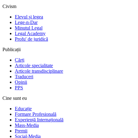
Civism
Elevul și legea
Lege-n-Dar
Minutul Legal
Legal Academy
Profu' de juridică
Publicații
Cărți
Articole specialitate
Articole transdisciplinare
Traduceri
Opinii
PPS
Cine sunt eu
Educație
Formare Profesională
Experiență Internațională
Mass-Media
Premii
Social-Media