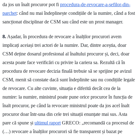
da jos un înalt procuror pot fi
procedura-de-revocare-a-sefilor-din-
parchet
: când nu mai îndeplinește condițiile de la numire, când a fost
sancționat disciplinar de CSM sau când este un prost manager.
8.
Așadar, în procedura de revocare a înalților procurori avem
implicați aceiași trei actori de la numire. Dar, dintre aceștia, doar
CSM deține dosarul profesional al înaltului procuror și, deci, doar
acesta poate face verificări cu privire la cariera sa. Rezultă că în
procedura de revocare decizia finală trebuie să se sprijine pe avizul
CSM, menit să constate dacă sunt îndeplinite sau nu condițiile legale
de revocare. Cu alte cuvinte, situația e diferită decât cea de la
numire: la numire, ministrul poate pune orice procuror în funcția de
înalt procuror, pe când la revocare ministrul poate da jos acel înalt
procuror doar într-una din cele trei situații enunțate mai sus. Asta
pare că spune și
ultimul raport
GRECO: „recomandă ca procesul de
(…) revocare a înalților procurori să fie transparent și bazat pe