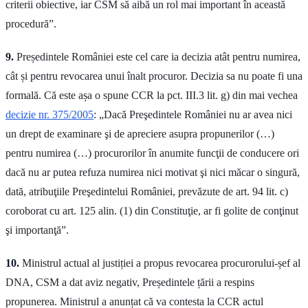
criterii obiective, iar CSM să aibă un rol mai important în această
procedură”.
9.
Președintele României este cel care ia decizia atât pentru numirea,
cât și pentru revocarea unui înalt procuror. Decizia sa nu poate fi una
formală. Că este așa o spune CCR la pct. III.3 lit. g) din mai vechea
decizie nr. 375/2005
: „Dacă Preşedintele României nu ar avea nici
un drept de examinare şi de apreciere asupra propunerilor (…)
pentru numirea (…) procurorilor în anumite funcţii de conducere ori
dacă nu ar putea refuza numirea nici motivat şi nici măcar o singură,
dată, atribuţiile Preşedintelui României, prevăzute de art. 94 lit. c)
coroborat cu art. 125 alin. (1) din Constituţie, ar fi golite de conţinut
şi importanţă”.
10.
Ministrul actual al justiției a propus revocarea procurorului-șef al
DNA, CSM a dat aviz negativ, Președintele țării a respins
propunerea. Ministrul a anunțat că va contesta la CCR actul