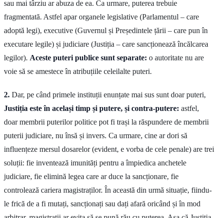
sau mai târziu ar abuza de ea. Ca urmare, puterea trebuie
fragmentată. Astfel apar organele legislative (Parlamentul – care
adoptă legi), executive (Guvernul și Președintele țării – care pun în
executare legile) și judiciare (Justiția – care sancționează încălcarea
legilor).
Aceste puteri publice sunt separate:
o autoritate nu are
voie să se amestece în atribuțiile celeilalte puteri.
2.
Dar, pe când primele instituții enunțate mai sus sunt doar puteri,
Justiția este în același timp și putere, și contra-putere:
astfel,
doar membrii puterilor politice pot fi trași la răspundere de membrii
puterii judiciare, nu însă și invers. Ca urmare, cine ar dori să
influențeze mersul dosarelor (evident, e vorba de cele penale) are trei
soluții: fie inventează imunități pentru a împiedica anchetele
judiciare, fie elimină legea care ar duce la sancționare, fie
controlează cariera magistraților. În această din urmă situație, fiindu-
le frică de a fi mutați, sancționați sau dați afară oricând și în mod
arbitrar, magistrații ar evita să se pună rău cu puterea. Așa că Justiția