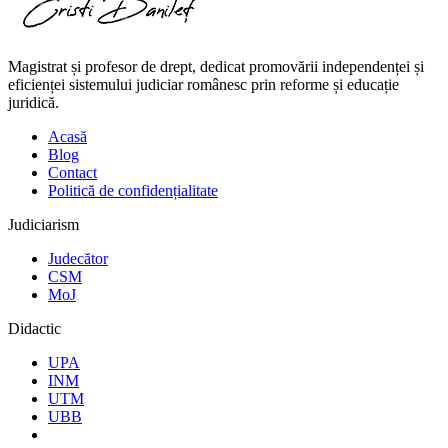
Magistrat și profesor de drept, dedicat promovării independenței și
eficienței sistemului judiciar românesc prin reforme și educație
juridică.
Acasă
Blog
Contact
Politică de confidențialitate
Judiciarism
Judecător
CSM
MoJ
Didactic
UPA
INM
UTM
UBB