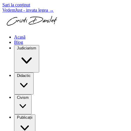
Sari la conținut
VedemJust - invata legea
→
Acasă
Blog
Judiciarism
Didactic
Civism
Publicații