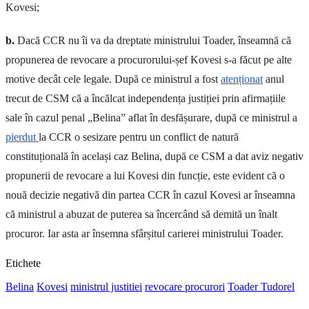
Kovesi;
b.
Dacă CCR nu îi va da dreptate ministrului Toader, înseamnă că
propunerea de revocare a procurorului-șef Kovesi s-a făcut pe alte
motive decât cele legale. După ce ministrul a fost
atenționat
anul
trecut de CSM că a încălcat independența justiției prin afirmațiile
sale în cazul penal „Belina” aflat în desfășurare, după ce ministrul a
pierdut
la CCR o sesizare pentru un conflict de natură
constituțională în același caz Belina, după ce CSM a dat aviz negativ
propunerii de revocare a lui Kovesi din funcție, este evident că o
nouă decizie negativă din partea CCR în cazul Kovesi ar înseamna
că ministrul a abuzat de puterea sa încercând să demită un înalt
procuror. Iar asta ar însemna sfârșitul carierei ministrului Toader.
Etichete
Belina
Kovesi
ministrul justitiei
revocare procurori
Toader Tudorel