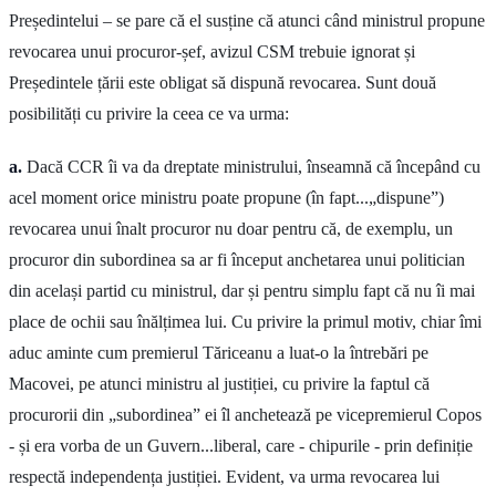
Președintelui – se pare că el susține că atunci când ministrul propune
revocarea unui procuror-șef, avizul CSM trebuie ignorat și
Președintele țării este obligat să dispună revocarea. Sunt două
posibilități cu privire la ceea ce va urma:
a.
Dacă CCR îi va da dreptate ministrului, înseamnă că începând cu
acel moment orice ministru poate propune (în fapt...„dispune”)
revocarea unui înalt procuror nu doar pentru că, de exemplu, un
procuror din subordinea sa ar fi început anchetarea unui politician
din același partid cu ministrul, dar și pentru simplu fapt că nu îi mai
place de ochii sau înălțimea lui. Cu privire la primul motiv, chiar îmi
aduc aminte cum premierul Tăriceanu a luat-o la întrebări pe
Macovei, pe atunci ministru al justiției, cu privire la faptul că
procurorii din „subordinea” ei îl anchetează pe vicepremierul Copos
- și era vorba de un Guvern...liberal, care - chipurile - prin definiție
respectă independența justiției. Evident, va urma revocarea lui