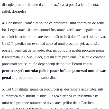
discuție procurorii: cine îi controlează ca să poată a le influența,
astfel, dosarele?
4.
Constituția României spune că procurorii sunt controlați de șeful
lor. Legea arată că acest control înseamnă verificarea legalității și
temeiniciei actelor lor, care trebuie făcut însă doar în scris și motivat.
Ca să împiedice un eventual abuz al unui procuror șef, actul său
poate fi verificat de un judecător, iar conduita acelui procuror poate
fi reclamată la CSM. Deci, aici nu sunt probleme, însă cu o condiție:
procurorii șefi să nu fie dependenți de politic. Pentru că
un
procuror-șef controlat politic poate influența mersul unui dosar
penal
al procurorului din subordine.
5.
Tot Constituția spune că procurorii își desfășoară activitatea sub
autoritatea ministrului Justiției. Legea clarifică ce înseamnă asta:
ministrul propune numirea și revocarea șefilor de la Parchetul