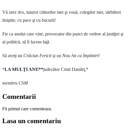
Vă urez dvs, tuturor cititorilor mei şi vouă, colegilor mei, sărbători
liniştite, cu pace şi cu bucurii!
Fie ca anului care vine, provocator din punct de vedere al justiţiei şi
al politicii, să îi facem faţă.
Să aveţi un
Crăciun Fericit
şi un
Nou An cu împliniri
!
*
LA MULŢI ANI!**
judecător Cristi Danileţ,*
membru CSM
Comentarii
Fii primul care comenteaza.
Lasa un comentariu