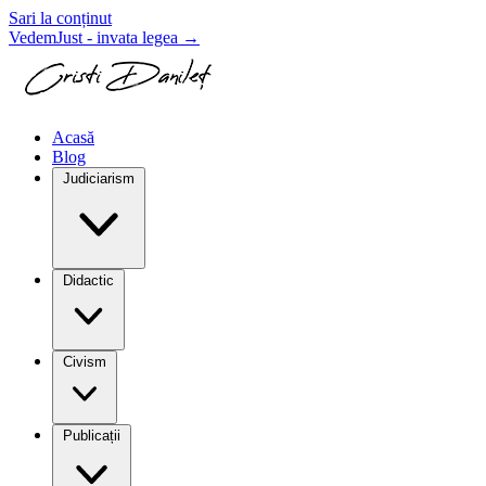
Sari la conținut
VedemJust - invata legea
→
Acasă
Blog
Judiciarism
Didactic
Civism
Publicații