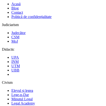
Acasă
Blog
Contact
Politică de confidențialitate
Judiciarism
Judecător
CSM
MoJ
Didactic
UPA
INM
UTM
UBB
Civism
Elevul și legea
Lege-n-Dar
Minutul Legal
Legal Academy