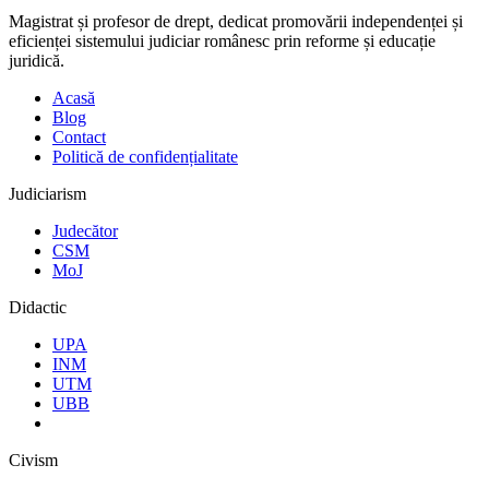
Magistrat și profesor de drept, dedicat promovării independenței și
eficienței sistemului judiciar românesc prin reforme și educație
juridică.
Acasă
Blog
Contact
Politică de confidențialitate
Judiciarism
Judecător
CSM
MoJ
Didactic
UPA
INM
UTM
UBB
Civism