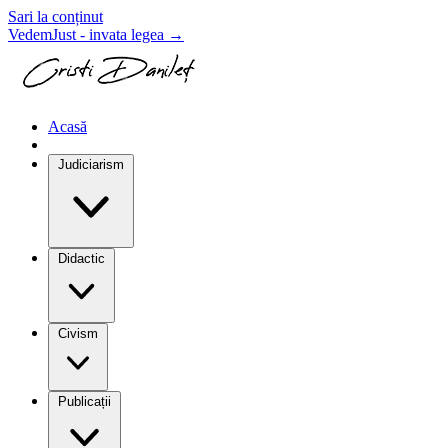
Sari la conținut
VedemJust - invata legea
→
Acasă
Blog
Judiciarism
Didactic
Civism
Publicații