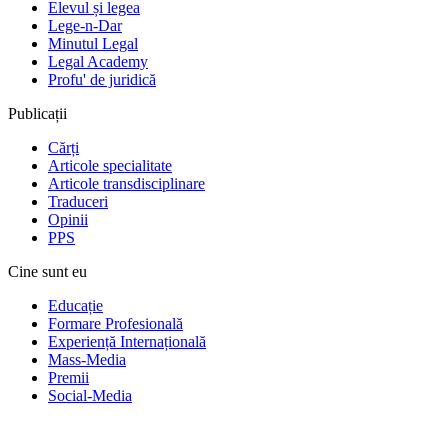
Elevul și legea
Lege-n-Dar
Minutul Legal
Legal Academy
Profu' de juridică
Publicații
Cărți
Articole specialitate
Articole transdisciplinare
Traduceri
Opinii
PPS
Cine sunt eu
Educație
Formare Profesională
Experiență Internațională
Mass-Media
Premii
Social-Media