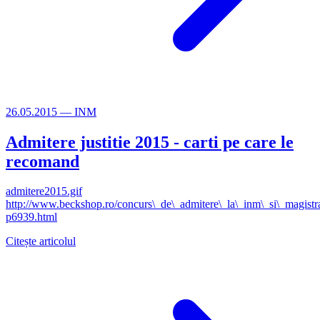
26.05.2015
—
INM
Admitere justitie 2015 - carti pe care le
recomand
admitere2015.gif
http://www.beckshop.ro/concurs\_de\_admitere\_la\_inm\_si\_magistrat
p6939.html
Citește articolul