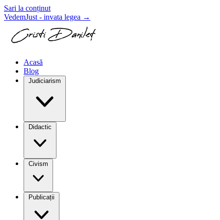
Sari la conținut
VedemJust - invata legea
→
Acasă
Blog
Judiciarism
Didactic
Civism
Publicații