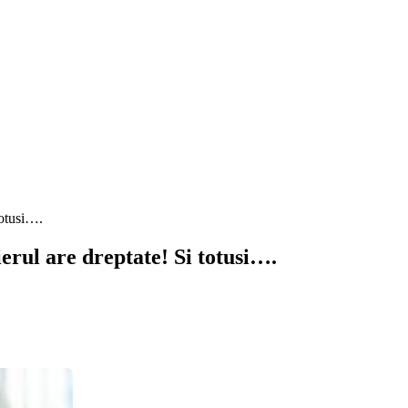
totusi….
erul are dreptate! Si totusi….