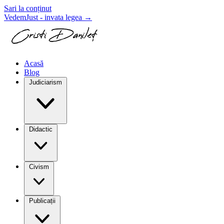
Sari la conținut
VedemJust - invata legea
→
Acasă
Blog
Judiciarism
Didactic
Civism
Publicații