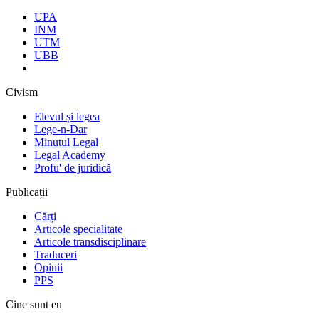
UPA
INM
UTM
UBB
Civism
Elevul și legea
Lege-n-Dar
Minutul Legal
Legal Academy
Profu' de juridică
Publicații
Cărți
Articole specialitate
Articole transdisciplinare
Traduceri
Opinii
PPS
Cine sunt eu