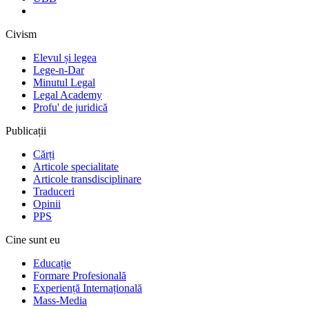
Civism
Elevul și legea
Lege-n-Dar
Minutul Legal
Legal Academy
Profu' de juridică
Publicații
Cărți
Articole specialitate
Articole transdisciplinare
Traduceri
Opinii
PPS
Cine sunt eu
Educație
Formare Profesională
Experiență Internațională
Mass-Media