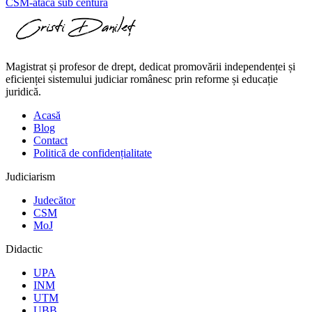
CSM-ataca sub centura
Magistrat și profesor de drept, dedicat promovării independenței și
eficienței sistemului judiciar românesc prin reforme și educație
juridică.
Acasă
Blog
Contact
Politică de confidențialitate
Judiciarism
Judecător
CSM
MoJ
Didactic
UPA
INM
UTM
UBB