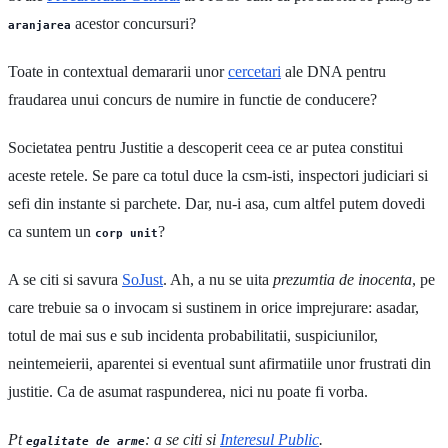
acestor concursuri?
aranjarea
Toate in contextual demararii unor
cercetari
ale DNA pentru
fraudarea unui concurs de numire in functie de conducere?
Societatea pentru Justitie a descoperit ceea ce ar putea constitui
aceste retele. Se pare ca totul duce la csm-isti, inspectori judiciari si
sefi din instante si parchete. Dar, nu-i asa, cum altfel putem dovedi
ca suntem un
?
corp unit
A se citi si savura
SoJust
. Ah, a nu se uita
prezumtia de inocenta
, pe
care trebuie sa o invocam si sustinem in orice imprejurare: asadar,
totul de mai sus e sub incidenta probabilitatii, suspiciunilor,
neintemeierii, aparentei si eventual sunt afirmatiile unor frustrati din
justitie. Ca de asumat raspunderea, nici nu poate fi vorba.
Pt
: a se citi si
Interesul Public
.
egalitate de arme