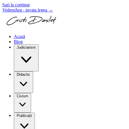
Sari la conținut
VedemJust - invata legea
→
Acasă
Blog
Judiciarism
Didactic
Civism
Publicații