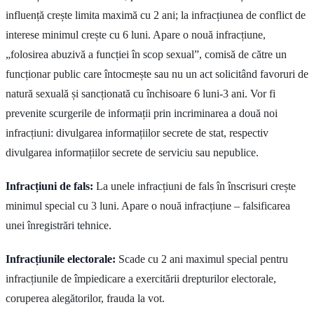
influență crește limita maximă cu 2 ani; la infracțiunea de conflict de
interese minimul crește cu 6 luni. Apare o nouă infracțiune,
„folosirea abuzivă a funcției în scop sexual”, comisă de către un
funcționar public care întocmește sau nu un act solicitând favoruri de
natură sexuală și sancționată cu închisoare 6 luni-3 ani. Vor fi
prevenite scurgerile de informații prin incriminarea a două noi
infracțiuni: divulgarea informațiilor secrete de stat, respectiv
divulgarea informațiilor secrete de serviciu sau nepublice.
Infracțiuni de fals:
La unele infracțiuni de fals în înscrisuri crește
minimul special cu 3 luni. Apare o nouă infracțiune – falsificarea
unei înregistrări tehnice.
Infracțiunile electorale:
Scade cu 2 ani maximul special pentru
infracțiunile de împiedicare a exercitării drepturilor electorale,
coruperea alegătorilor, frauda la vot.