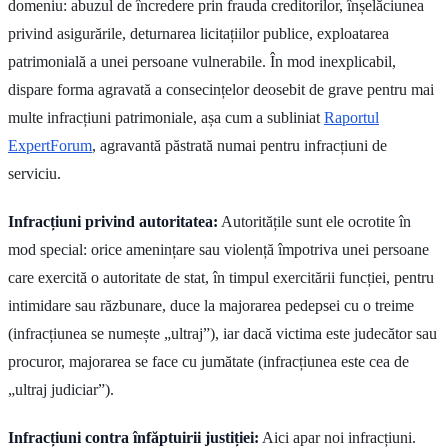
domeniu: abuzul de încredere prin frauda creditorilor, înșelăciunea
privind asigurările, deturnarea licitațiilor publice, exploatarea
patrimonială a unei persoane vulnerabile. În mod inexplicabil,
dispare forma agravată a consecințelor deosebit de grave pentru mai
multe infracțiuni patrimoniale, așa cum a subliniat
Raportul
ExpertForum
, agravantă păstrată numai pentru infracțiuni de
serviciu.
Infracțiuni privind autoritatea:
Autoritățile sunt ele ocrotite în
mod special: orice amenințare sau violență împotriva unei persoane
care exercită o autoritate de stat, în timpul exercitării funcției, pentru
intimidare sau răzbunare, duce la majorarea pedepsei cu o treime
(infracțiunea se numește „ultraj”), iar dacă victima este judecător sau
procuror, majorarea se face cu jumătate (infracțiunea este cea de
„ultraj judiciar”).
Infracțiuni contra înfăptuirii justiției:
Aici apar noi infracțiuni.