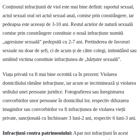
Conținutul infracțiunii de viol este mai bine definit: raportul sexual,
actul sexual oral ori actul sexual anal, comise prin constrângere, iar
pedeapsa este aceeași de 3-10 ani. Restul actelor de natură sexuală
comise prin constrângere constituie o nouă infracțiune numită
„agresiune sexuală” pedepsită cu 2-7 ani. Pretinderea de favoruri
sexuale nu doar de șefi, ci de acum și de către colegi, intimidând sau
umilind victima constituie infracțiunea de „hărțuire sexuală”.
Viața privată va fi mai bine ocrotită ca în prezent: Violarea
domiciliului rămâne infracțiune, iar acum se incriminează și violarea
sediului unei persoane juridice. Fotografierea sau înregistrarea
convorbirilor unor persoane în domiciliul lor, respectiv difuzarea
imaginilor sau convorbirilor va fi infracțiunea de violarea vieții
private, sancționată cu închisoare 3 luni-2 ani, respectiv 6 luni-3 ani.
Infracțiuni contra patrimoniului:
Apar noi infracțiuni în acest