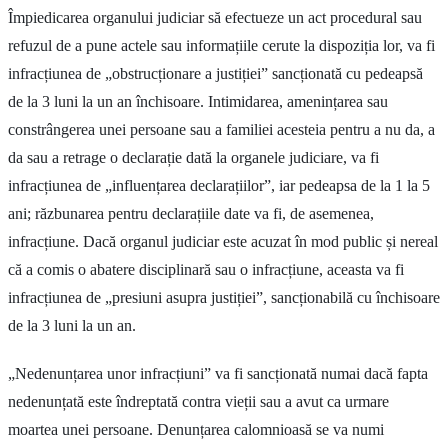
Împiedicarea organului judiciar să efectueze un act procedural sau
refuzul de a pune actele sau informațiile cerute la dispoziția lor, va fi
infracțiunea de „obstrucționare a justiției” sancționată cu pedeapsă
de la 3 luni la un an închisoare. Intimidarea, amenințarea sau
constrângerea unei persoane sau a familiei acesteia pentru a nu da, a
da sau a retrage o declarație dată la organele judiciare, va fi
infracțiunea de „influențarea declarațiilor”, iar pedeapsa de la 1 la 5
ani; răzbunarea pentru declarațiile date va fi, de asemenea,
infracțiune. Dacă organul judiciar este acuzat în mod public și nereal
că a comis o abatere disciplinară sau o infracțiune, aceasta va fi
infracțiunea de „presiuni asupra justiției”, sancționabilă cu închisoare
de la 3 luni la un an.
„Nedenunțarea unor infracțiuni” va fi sancționată numai dacă fapta
nedenunțată este îndreptată contra vieții sau a avut ca urmare
moartea unei persoane. Denunțarea calomnioasă se va numi