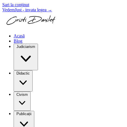
Sari la conținut
VedemJust - invata legea
→
Acasă
Blog
Judiciarism
Didactic
Civism
Publicații