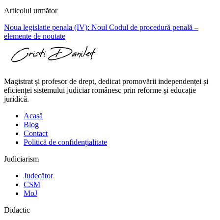
Articolul următor
Noua legislatie penala (IV): Noul Codul de procedură penală –
elemente de noutate
Magistrat și profesor de drept, dedicat promovării independenței și
eficienței sistemului judiciar românesc prin reforme și educație
juridică.
Acasă
Blog
Contact
Politică de confidențialitate
Judiciarism
Judecător
CSM
MoJ
Didactic