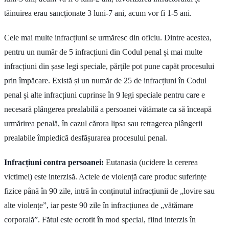
tăinuirea erau sancționate 3 luni-7 ani, acum vor fi 1-5 ani.
Cele mai multe infracțiuni se urmăresc din oficiu. Dintre acestea,
pentru un număr de 5 infracțiuni din Codul penal și mai multe
infracțiuni din șase legi speciale, părțile pot pune capăt procesului
prin împăcare. Există și un număr de 25 de infracțiuni în Codul
penal și alte infracțiuni cuprinse în 9 legi speciale pentru care e
necesară plângerea prealabilă a persoanei vătămate ca să înceapă
urmărirea penală, în cazul cărora lipsa sau retragerea plângerii
prealabile împiedică desfășurarea procesului penal.
Infracțiuni contra persoanei:
Eutanasia (ucidere la cererea
victimei) este interzisă. Actele de violență care produc suferințe
fizice până în 90 zile, intră în conținutul infracțiunii de „lovire sau
alte violențe”, iar peste 90 zile în infracțiunea de „vătămare
corporală”. Fătul este ocrotit în mod special, fiind interzis în