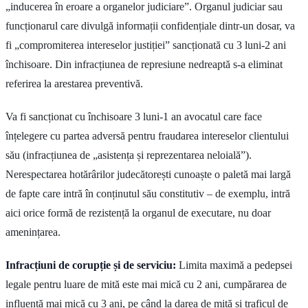
„inducerea în eroare a organelor judiciare”. Organul judiciar sau
funcționarul care divulgă informații confidențiale dintr-un dosar, va
fi „compromiterea intereselor justiției” sancționată cu 3 luni-2 ani
închisoare. Din infracțiunea de represiune nedreaptă s-a eliminat
referirea la arestarea preventivă.
Va fi sancționat cu închisoare 3 luni-1 an avocatul care face
înțelegere cu partea adversă pentru fraudarea intereselor clientului
său (infracțiunea de „asistența și reprezentarea neloială”).
Nerespectarea hotărârilor judecătorești cunoaște o paletă mai largă
de fapte care intră în conținutul său constitutiv – de exemplu, intră
aici orice formă de rezistență la organul de executare, nu doar
amenințarea.
Infracțiuni de corupție și de serviciu:
Limita maximă a pedepsei
legale pentru luare de mită este mai mică cu 2 ani, cumpărarea de
influență mai mică cu 3 ani, pe când la darea de mită și traficul de