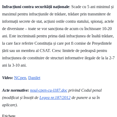
Infracțiuni contra securității naționale
: Scade cu 5 ani minimul și
maximul pentru infracțiunile de trădare, trădare prin transmitere de
informații secrete de stat, acțiuni ostile contra statului, spionaj, actele
de diversiune – toate se vor sancționa de acum cu închisoare 10-20
ani. Este incriminată pentru prima dată infracțiunea de înaltă trădare,
la care face referire Constituția și care pot fi comise de Președintele
țării sau un membru al CSAT. Cresc limitele de pedeapsă pentru
infracțiunea de constituire de structuri informative ilegale de la la 2-7
ani la 3-10 ani.
Video:
NCpe
n
,
Danilet
Acte normative:
noul-cpen-cu-l187.doc
privind Codul penal
(modificat și însoțit de
Legea nr.187/2012
de punere a sa în
aplicare).
Etichete