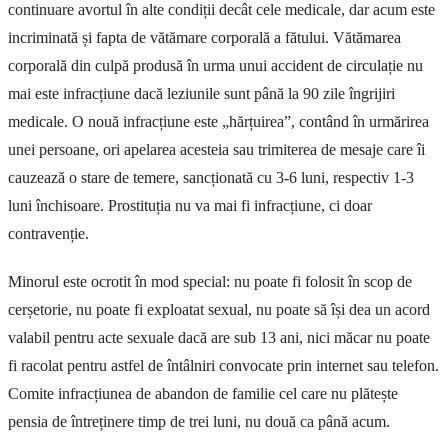
continuare avortul în alte condiții decât cele medicale, dar acum este
incriminată și fapta de vătămare corporală a fătului. Vătămarea
corporală din culpă produsă în urma unui accident de circulație nu
mai este infracțiune dacă leziunile sunt până la 90 zile îngrijiri
medicale. O nouă infracțiune este „hărțuirea”, contând în urmărirea
unei persoane, ori apelarea acesteia sau trimiterea de mesaje care îi
cauzează o stare de temere, sancționată cu 3-6 luni, respectiv 1-3
luni închisoare. Prostituția nu va mai fi infracțiune, ci doar
contravenție.
Minorul este ocrotit în mod special: nu poate fi folosit în scop de
cerșetorie, nu poate fi exploatat sexual, nu poate să își dea un acord
valabil pentru acte sexuale dacă are sub 13 ani, nici măcar nu poate
fi racolat pentru astfel de întâlniri convocate prin internet sau telefon.
Comite infracțiunea de abandon de familie cel care nu plătește
pensia de întreținere timp de trei luni, nu două ca până acum.