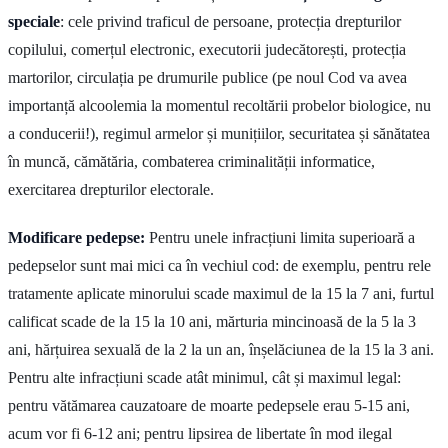
speciale
: cele privind traficul de persoane, protecția drepturilor
copilului, comerțul electronic, executorii judecătorești, protecția
martorilor, circulația pe drumurile publice (pe noul Cod va avea
importanță alcoolemia la momentul recoltării probelor biologice, nu
a conducerii!), regimul armelor și munițiilor, securitatea și sănătatea
în muncă, cămătăria, combaterea criminalității informatice,
exercitarea drepturilor electorale.
Modificare pedepse:
Pentru unele infracțiuni limita superioară a
pedepselor sunt mai mici ca în vechiul cod: de exemplu, pentru rele
tratamente aplicate minorului scade maximul de la 15 la 7 ani, furtul
calificat scade de la 15 la 10 ani, mărturia mincinoasă de la 5 la 3
ani, hărțuirea sexuală de la 2 la un an, înșelăciunea de la 15 la 3 ani.
Pentru alte infracțiuni scade atât minimul, cât și maximul legal:
pentru vătămarea cauzatoare de moarte pedepsele erau 5-15 ani,
acum vor fi 6-12 ani; pentru lipsirea de libertate în mod ilegal