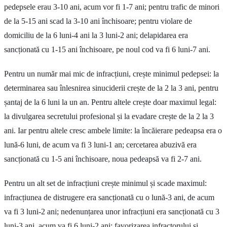
pedepsele erau 3-10 ani, acum vor fi 1-7 ani; pentru trafic de minori
de la 5-15 ani scad la 3-10 ani închisoare; pentru violare de
domiciliu de la 6 luni-4 ani la 3 luni-2 ani; delapidarea era
sancționată cu 1-15 ani închisoare, pe noul cod va fi 6 luni-7 ani.
Pentru un număr mai mic de infracțiuni, crește minimul pedepsei: la
determinarea sau înlesnirea sinuciderii crește de la 2 la 3 ani, pentru
șantaj de la 6 luni la un an. Pentru altele crește doar maximul legal:
la divulgarea secretului profesional și la evadare crește de la 2 la 3
ani. Iar pentru altele cresc ambele limite: la încăierare pedeapsa era o
lună-6 luni, de acum va fi 3 luni-1 an; cercetarea abuzivă era
sancționată cu 1-5 ani închisoare, noua pedeapsă va fi 2-7 ani.
Pentru un alt set de infracțiuni crește minimul și scade maximul:
infracțiunea de distrugere era sancționată cu o lună-3 ani, de acum
va fi 3 luni-2 ani; nedenunțarea unor infracțiuni era sancționată cu 3
luni-3 ani, acum va fi 6 luni-2 ani; favorizarea infractorului și