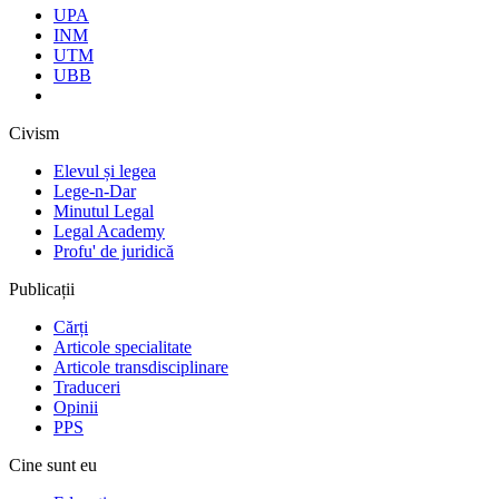
UPA
INM
UTM
UBB
Civism
Elevul și legea
Lege-n-Dar
Minutul Legal
Legal Academy
Profu' de juridică
Publicații
Cărți
Articole specialitate
Articole transdisciplinare
Traduceri
Opinii
PPS
Cine sunt eu